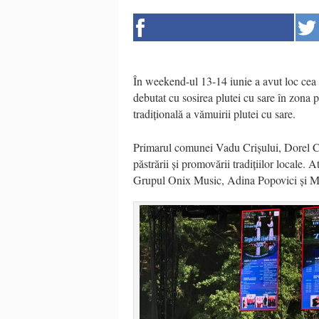
În weekend-ul 13-14 iunie a avut loc cea 
debutat cu sosirea plutei cu sare în zona p
tradițională a vămuirii plutei cu sare.
Primarul comunei Vadu Crișului, Dorel Co
păstrării și promovării tradițiilor locale.
Grupul Onix Music, Adina Popovici și Miha