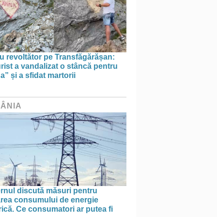
u revoltător pe Transfăgărășan:
rist a vandalizat o stâncă pentru
” și a sfidat martorii
ÂNIA
rnul discută măsuri pentru
tarea consumului de energie
rică. Ce consumatori ar putea fi