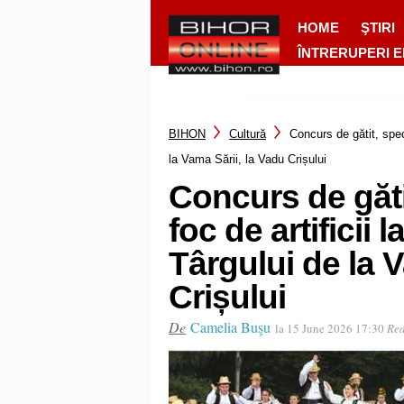
HOME
ŞTIRI
ÎNTRERUPERI 
BIHON
Cultură
Concurs de gătit, spect
la Vama Sării, la Vadu Crișului
Concurs de gătit
foc de artificii 
Târgului de la 
Crișului
De
Camelia Buşu
la 15 June 2026 17:30
Rea