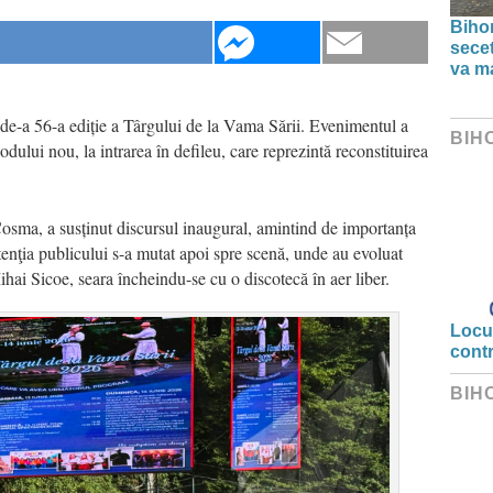
Bihor
secet
va ma
de-a 56-a ediție a Târgului de la Vama Sării. Evenimentul a
BIH
odului nou, la intrarea în defileu, care reprezintă reconstituirea
sma, a susținut discursul inaugural, amintind de importanța
 Atenţia publicului s-a mutat apoi spre scenă, unde au evoluat
i Sicoe, seara încheindu-se cu o discotecă în aer liber.
Locui
cont
BIH