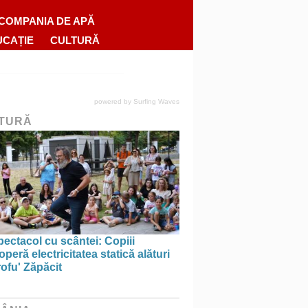
COMPANIA DE APĂ
UCAȚIE
CULTURĂ
powered by
Surfing Waves
TURĂ
ectacol cu scântei: Copiii
peră electricitatea statică alături
ofu' Zăpăcit