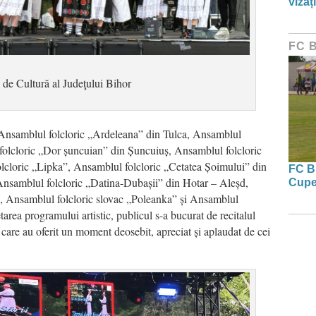
vizați
FC 
 de Cultură al Judeţului Bihor
 Ansamblul folcloric „Ardeleana” din Tulca, Ansamblul
folcloric „Dor șuncuian” din Ș
uncuiu
ș, Ansamblul folcloric
cloric „Lipka”, Ansamblul folcloric „Cetatea Șoimului” din
FC Bi
 Ansamblul folcloric „Datina-Dubașii” din Hotar – Aleșd,
Cupe
, Ansamblul folcloric slovac „
Poleanka
” și Ansamblul
area programului artistic, publicul s-a bucurat de recitalul
 care au oferit un moment deosebit, apreciat și aplaudat de cei