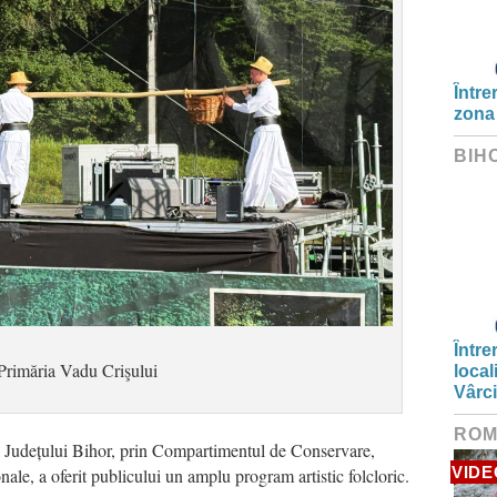
Între
zona
BIH
Între
Primăria Vadu Crişului
local
Vârc
ROM
l Județului Bihor, prin Compartimentul de Conservare,
VIDE
ale, a oferit publicului un amplu program artistic folcloric.