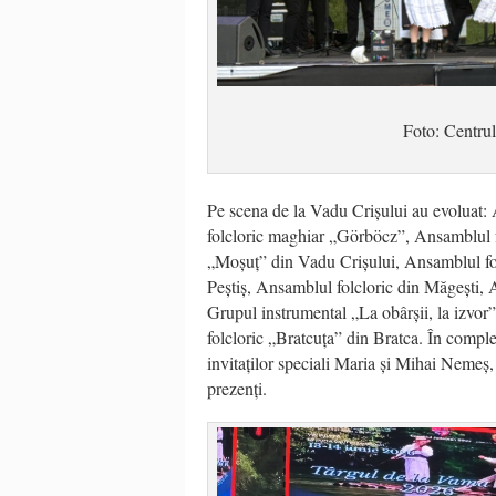
Foto: Centrul
Pe scena de la Vadu Crișului au evoluat:
folcloric maghiar „G
ö
rb
ö
cz”, Ansamblul 
„Moșuț” din Vadu Crișului, Ansamblul fol
Peștiș, Ansamblul folcloric din Măgești,
Grupul instrumental „La obârșii, la izvor”
folcloric „Bratcuța” din Bratca. În complet
invitaților speciali Maria și Mihai Nemeș,
prezenți.