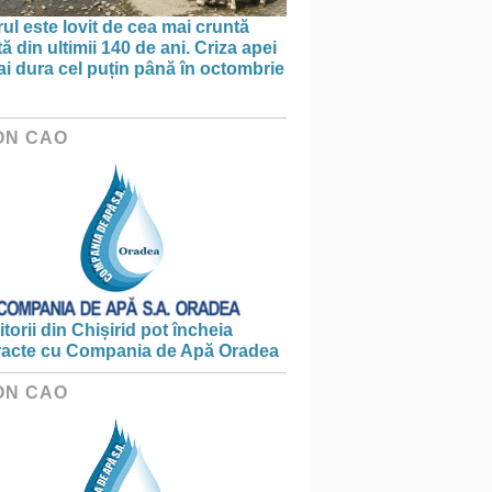
ul este lovit de cea mai cruntă
ă din ultimii 140 de ani. Criza apei
i dura cel puțin până în octombrie
ON CAO
torii din Chișirid pot încheia
racte cu Compania de Apă Oradea
ON CAO