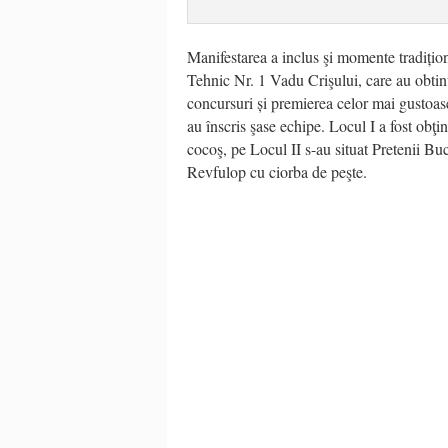
Manifestarea a inclus şi momente tradiț
io
Tehnic Nr. 1 Vadu Crişului, care au obtinut
concursuri și premierea celor mai gustoase
au înscris şase echipe. Locul I a fost obţ
cocoş, pe Locul II s-au situat Pretenii Buc
Revfulop cu ciorba de peşte.