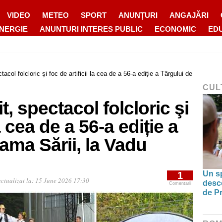
VIDEO
METEO
SPORT
ANUNȚURI
ANGAJĂRI
ENERGIE
ANUNTURI INTERES PUBLIC
ECONOMIC
ED
acol folcloric şi foc de artificii la cea de a 56-a ediție a Târgului de
CUL
, spectacol folcloric şi
la cea de a 56-a ediție a
Vama Sării, la Vadu
Un sp
1
ctualizat la:
15 June 2026 17:30
desco
Comentarii
de Pr