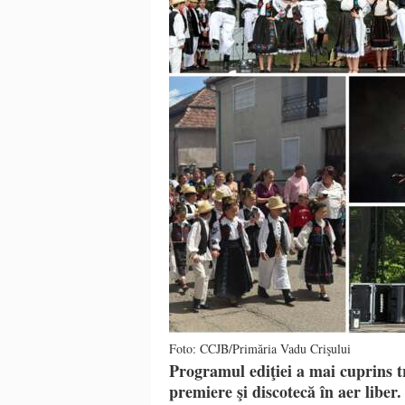
Foto: CCJB/Primăria Vadu Crişului
Programul ediţiei a mai cuprins tr
premiere şi discotecă în aer liber.