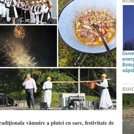
ROM
Guver
energ
Boloj
săpt
BIH
adiţionala vămuire a plutei cu sare, festivitate de