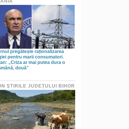
ÂNIA
nul pregătește raționalizarea
iei pentru marii consumatori.
an: „Criza ar mai putea dura o
ămână, două”
ON ŞTIRILE JUDEŢULUI BIHOR