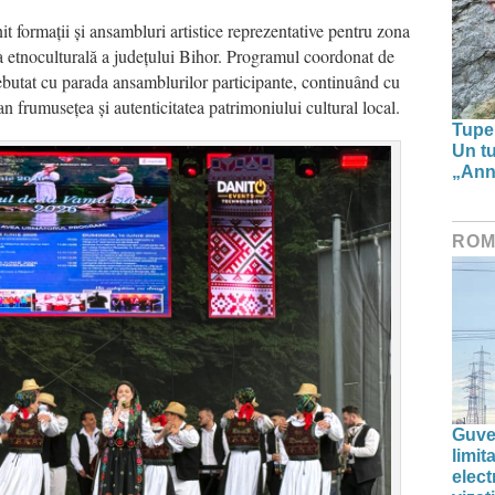
it formații și ansambluri artistice reprezentative pentru zona
ea etnoculturală a județului Bihor. Programul coordonat de
ebutat cu parada ansamblurilor participante, continuând cu
n frumusețea și autenticitatea patrimoniului cultural local.
Tupe
Un tu
„Anna
ROM
Guve
limi
elect