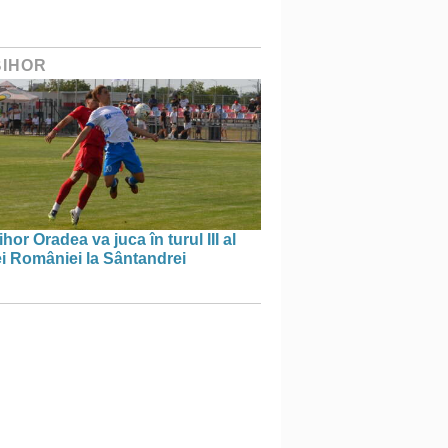
BIHOR
hor Oradea va juca în turul III al
i României la Sântandrei