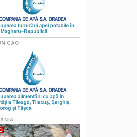
ruperea furnizării apei potabile în
 Magheru–Republicii
ON CAO
ruperea alimentării cu apă în
itățile Tileagd, Tilecuș, Șerghiș,
iorog și Fâșca
ÂNIA
O