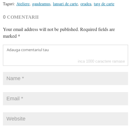
Taguri:
Ateliere
,
gaudeamus
,
lansari de carte
,
oradea
,
targ de carte
0
COMENTARII
Your email address will not be published.
Required fields are
marked
*
inca
1000
caractere ramase