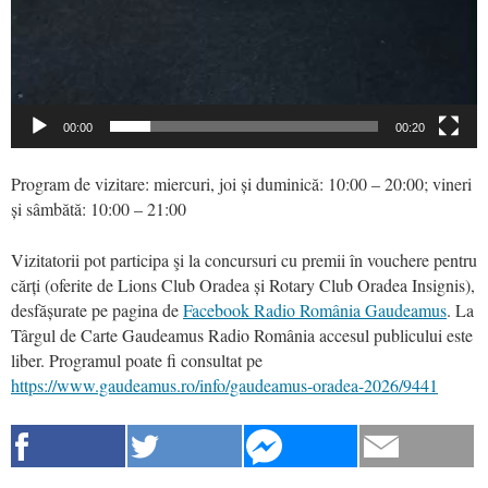
00:00
00:20
Program de vizitare: miercuri, joi și duminică: 10:00 – 20:00; vineri
și sâmbătă: 10:00 – 21:00
Vizitatorii pot participa şi la concursuri cu premii în vouchere pentru
cărți (oferite de Lions Club Oradea și Rotary Club Oradea Insignis),
desfășurate pe pagina de
Facebook Radio România Gaudeamus
. La
Târgul de Carte Gaudeamus Radio România accesul publicului este
liber. Programul poate fi consultat pe
https://www.gaudeamus.ro/info/gaudeamus-oradea-2026/9441