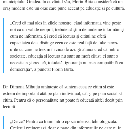
municipiului Oradea. În cuvântul său, Florin Birta consideră că un
oraș modern este un oraș care pune accent pe educație și pe cultură.
„Cred că mai ales în zilele noastre, când informația vine peste
noi ca un val de neoprit, trebuie să știm de unde ne informăm și
cum ne informăm. Și cred că lectura și cititul ne oferă
capacitatea de a distinge ceea ce este real față de fake news-
urile cu care ne trezim în ziua de azi. Și atunci cred că, într-o
societate, educația și lectura nu sunt un moft elitist, ci sunt o
necesitate și cred că, totodată, ignoranța nu este compatibilă cu
democrația”, a punctat Florin Birta.
Dr. Dimona Mihuţiu aminteşte că suntem ceea ce citim și este
extrem de important atât pe plan individual, cât și pe plan social să
citim. Pentru că o personalitate nu poate fi educată altfel decât prin
lectură.
„De ce? Pentru că trăim într-o epocă intensă, tehnologizată.
Creierul prelucrează doar o parte din informațiile pe care ni le