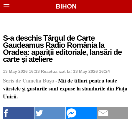
BIHON
S-a deschis Târgul de Carte
Gaudeamus Radio România la
Oradea: apariţii editoriale, lansări de
carte şi ateliere
13 May 2026 16:13
Reactualizat la:
13 May 2026 16:24
Scris de Camelia Buşu
Mii de titluri pentru toate
-
vârstele şi gusturile sunt expuse la standurile din Piaţa
Unirii.