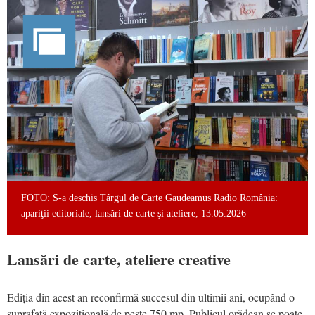
FOTO: S-a deschis Târgul de Carte Gaudeamus Radio România:
apariţii editoriale, lansări de carte şi ateliere, 13.05.2026
Lansări de carte, ateliere creative
Ediția din acest an reconfirmă succesul din ultimii ani, ocupând o
suprafață expozițională de peste 750 mp. Publicul orădean se poate