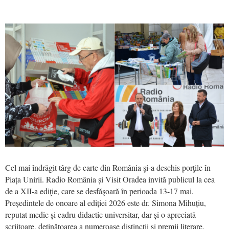
Cel mai îndrăgit târg de carte din România şi-a deschis porţile în
Piața Unirii. Radio România și Visit Oradea invită publicul la cea
de a XII-a ediţie, care se desfăşoară în perioada 13-17 mai.
Președintele de onoare al ediției 2026 este dr. Simona Mihuțiu,
reputat medic și cadru didactic universitar, dar și o apreciată
scriitoare, deținătoarea a numeroase distincții și premii literare.