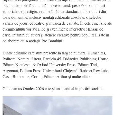
bucura de o ofertă culturală impresionantă: peste 60 de branduri
editoriale de prestigiu, reunite în 45 de standuri, mii de titluri din
toate domeniile, inclusiv noutăți editoriale absolute, o selecție
variată de jocuri educative și muzică de calitate. În cele cinci zile ale
evenimentului vor avea loc şi evenimente interactive: lansări de
carte, întâlniri cu autori și ateliere creative pentru copii, realizate în
colaborare cu Asociația Pro Bambini.
Dintre editurile care sunt prezente la târg se numără: Humanitas,
Polirom, Nemira, Litera, Paralela 45, Didactica Publishing House,
Editura Niculescu & Oxford University Press, Editura Trei,
Argonaut, Editura Presa Universitară Clujeană, Ratio et Revelatio,
Casa, Bookzone, Corint, Editura Arthur şi multe altele.
Gaudeamus Oradea 2026 este şi un spaţiu al implicării sociale.
Video
Player