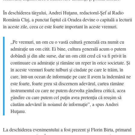
În deschiderea târgului, Andrei Huţanu, redactorul-Şef al Radio
România Cluj, a punctat faptul că Oradea devine o capitală a lecturii
în aceste zile, ceea ce este foarte important în aceste vremuri.
„Pe vremuri, un om cu o vastă cultură generală era numit cu
admirație un om citit. Ei bine, cultura generală acum o putem
dobândi și din alte surse, dar un om citit cred că va fi privit în
continuare cu admirație și rămâne un reper în orice societate. Și
în aceste vremuri foarte tulburi și ciudate pe care le trăim, în
care, într-un ocean de informație pe care îl avem la îndemână ne
este foarte, foarte greu să discernem adevărul, cartea rămâne
instrumentul cu care ne putem dezvolta gândirea critică, acea
gândire cu care putem cel puțin avea pretenția că reușim să
căutăm adevărul în noianul de informație”, a spus Andrei
Huţanu.
La deschiderea evenimentului a fost prezent şi Florin Birta, primarul