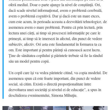
oferă mediul. Doar o parte ajunge la nivel de conștiință. Ori,
dacă scade nivelul informațional, avem o problemă cerebrală,
avem o problemă cognitivă. Dar și dacă este un mare exces,
cum este acum, în perioada aceasta a dezvoltării tehnologice, de
asemenea avem o mare problemă. Pentru că prin lectură, prin
lectura unei cărți, ai timp să procesezi informațiile pe care le
primești, ai timp să le imersezi în afectul, din punct de vedere
subiectiv, afectiv. Ori asta este fundamental în formarea ta ca
om. Este important și pentru părinți să cunoască acest lucru.
Ține de sănătatea copilului și părintele trebuie să fie la rândul
său un model pentru copii.
Un copil care își va vedea părintele citind, va copia modelul. De
asemenea spun că este foarte important, din punct de vedere
social, să citim. Există o directă proporționalitate între
dezvoltarea unei societăți și nivelul ei de educație”, a spus în
deschiderea evenimentului, Simona Mihuţiu.