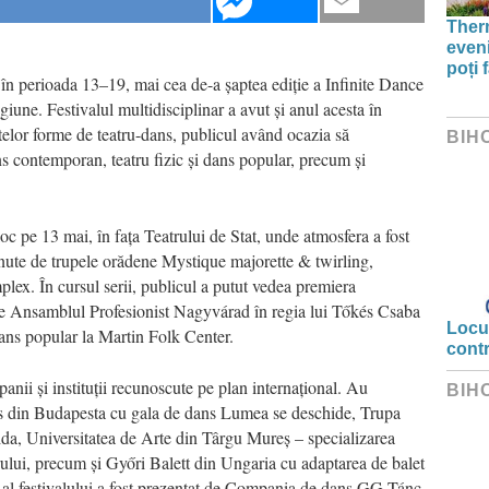
Therm
even
poți 
 în perioada 13–19, mai cea de-a șaptea ediție a Infinite Dance
giune. Festivalul multidisciplinar a avut și anul acesta în
itelor forme de teatru-dans, publicul având ocazia să
BIH
s contemporan, teatru fizic și dans popular, precum și
loc pe 13 mai, în fața Teatrului de Stat, unde atmosfera a fost
ute de trupele orădene Mystique majorette & twirling,
. În cursul serii, publicul a putut vedea premiera
 de Ansamblul Profesionist Nagyvárad în regia lui Tőkés Csaba
Locui
 dans popular la Martin Folk Center.
cont
anii și instituții recunoscute pe plan internațional. Au
BIH
ns din Budapesta cu gala de dans Lumea se deschide, Trupa
a, Universitatea de Arte din Târgu Mureș – specializarea
rului, precum și Győri Balett din Ungaria cu adaptarea de balet
al festivalului a fost prezentat de Compania de dans GG Tánc