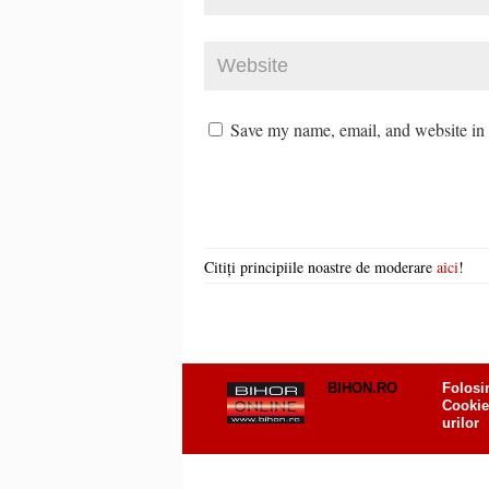
Save my name, email, and website in t
Citiți principiile noastre de moderare
aici
!
BIHON.RO
Folosi
Cookie
urilor