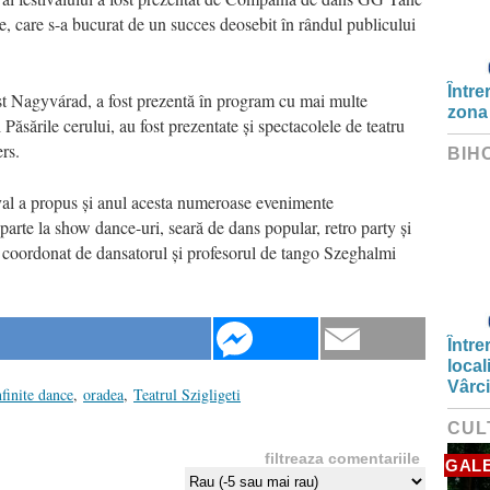
 care s-a bucurat de un succes deosebit în rândul publicului
Între
st Nagyvárad, a fost prezentă în program cu mai multe
zona
Păsările cerului, au fost prezentate și spectacolele de teatru
rs.
BIH
val a propus și anul acesta numeroase evenimente
parte la show dance-uri, seară de dans popular, retro party și
 coordonat de dansatorul și profesorul de tango Szeghalmi
Între
local
Vârc
nfinite dance
,
oradea
,
Teatrul Szigligeti
CUL
filtreaza comentariile
GALE