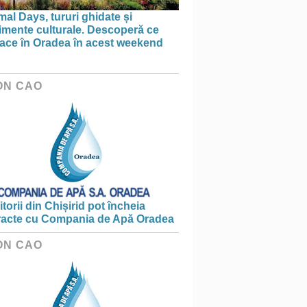
al Days, tururi ghidate și
imente culturale. Descoperă ce
face în Oradea în acest weekend
ON CAO
torii din Chișirid pot încheia
racte cu Compania de Apă Oradea
ON CAO