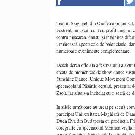
Teatrul Szigligeti din Oradea a organizat,
Festival, un eveniment cu profil unic în re
centru mișcarea, dansul și întâlnirea difer
urmărească spectacole de balet clasic, dan
numeroase evenimente complementare.
Deschiderea oficială a festivalului a avut 
creată de momentele de show dance susțin
Sunshine Dance, Unique Movement Complex
spectacolului Păsările cerului, prezentat
Zsolt, iar ziua s-a încheiat cu o seară de
În zilele următoare au urcat pe scenă comp
participat Universitatea Maghiară de Da
Duda Éva din Budapesta cu producția Frid
coregrafie cu spectacolul Moartea vrăjito
Anna Karenina. Spectacolul de închidere 