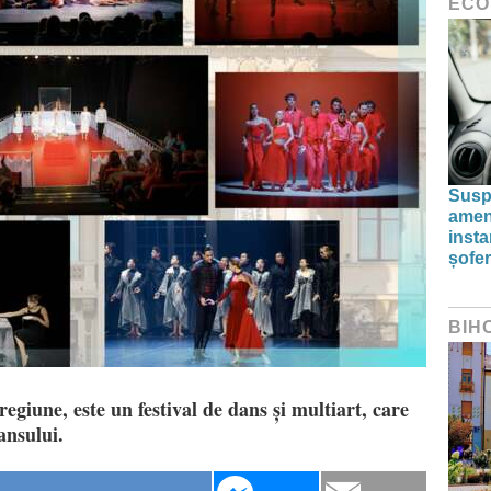
ECO
Susp
amenz
inst
șofer
BIH
regiune, este un festival de dans și multiart, care
ansului.