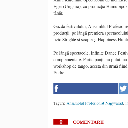
Eger (Ungaria), cu producția Hamupipőke,
tânăr.
Gazda festivalului, Ansamblul Profesioni
producții: pe lângă premiera spectacolului 
fizic Strigăte și șoapte și Happiness Hunte
Pe lângă spectacole, Infinite Dance Festi
complementare. Participanții au putut lua 
workshop de tango, acesta din urmă fiind
Endre.
Taguri:
Ansamblul Profesionist Nagyvárad
,
i
0
COMENTARII