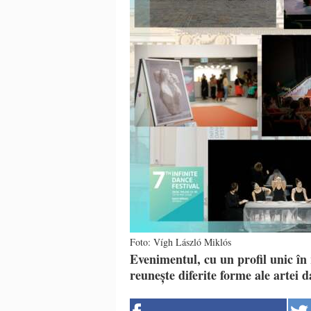
Foto: Vígh László Miklós
Evenimentul, cu un profil unic în 
reunește diferite forme ale artei d