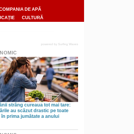
COMPANIA DE APĂ
UCAȚIE
CULTURĂ
powered by
Surfing Waves
NOMIC
ii strâng cureaua tot mai tare:
rile au scăzut drastic pe toate
le în prima jumătate a anului