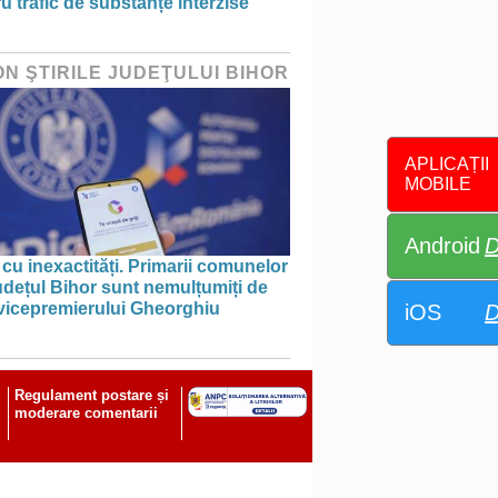
u trafic de substanțe interzise
ON ŞTIRILE JUDEŢULUI BIHOR
APLICAȚII
MOBILE
Android
D
 cu inexactități. Primarii comunelor
udețul Bihor sunt nemulțumiți de
 vicepremierului Gheorghiu
iOS
D
Regulament postare și
moderare comentarii