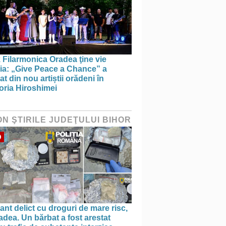
 Filarmonica Oradea ţine vie
ția: „Give Peace a Chance” a
t din nou artiștii orădeni în
ria Hiroshimei
ON ŞTIRILE JUDEŢULUI BIHOR
O
ant delict cu droguri de mare risc,
adea. Un bărbat a fost arestat