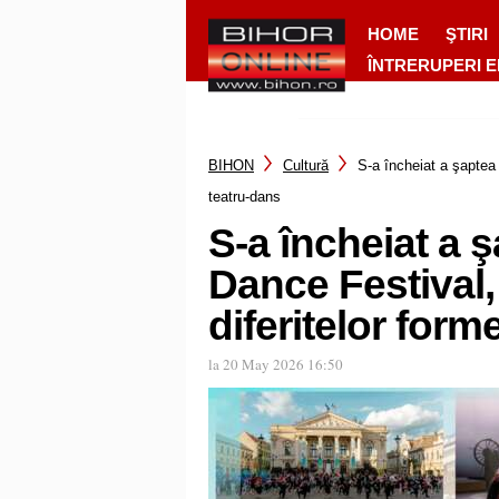
HOME
ŞTIRI
ÎNTRERUPERI 
BIHON
Cultură
S-a încheiat a şaptea 
teatru-dans
S-a încheiat a ş
Dance Festival,
diferitelor form
la 20 May 2026 16:50