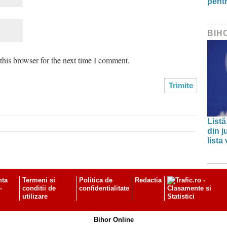
pentr
BIH
his browser for the next time I comment.
Listă
din j
lista
nta
Termeni si
Politica de
Redactia
-
conditii de
confidentialitate
utilizare
Bihor Online