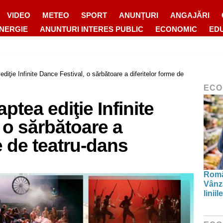
VIDEO
METEO
SPORT
ANUNȚURI
ANGAJĂRI
ENERGIE
ANUNTURI INTERES PUBLIC
ECONOMIC
ED
ediţie Infinite Dance Festival, o sărbătoare a diferitelor forme de
ECO
aptea ediţie Infinite
 o sărbătoare a
e de teatru-dans
Român
Vânză
linii