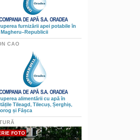
ruperea furnizării apei potabile în
 Magheru–Republicii
ON CAO
ruperea alimentării cu apă în
itățile Tileagd, Tilecuș, Șerghiș,
iorog și Fâșca
TURĂ
RIE FOTO