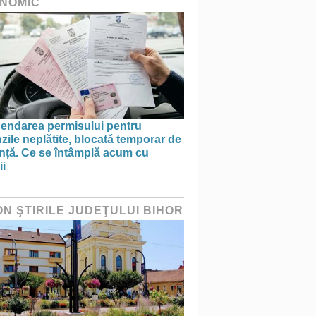
NOMIC
endarea permisului pentru
ile neplătite, blocată temporar de
anță. Ce se întâmplă acum cu
ii
ON ŞTIRILE JUDEŢULUI BIHOR