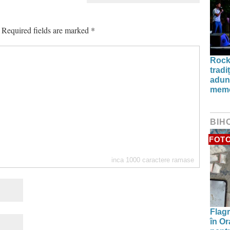
Required fields are marked
*
Rock
tradi
aduna
memo
BIH
FOT
inca
1000
caractere ramase
Flagr
în Or