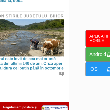
ămână, două”
ON ŞTIRILE JUDEŢULUI BIHOR
APLICAȚII
MOBILE
Android
D
ul este lovit de cea mai cruntă
ă din ultimii 140 de ani. Criza apei
i dura cel puțin până în octombrie
iOS
D
5
Regulament postare și