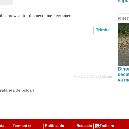
săpt
his browser for the next time I comment.
BIH
Bihor
secet
May 14, 2026 at 8:52 am
va ma
ceafa era de bulgar!
nta
Termeni si
Politica de
Redactia