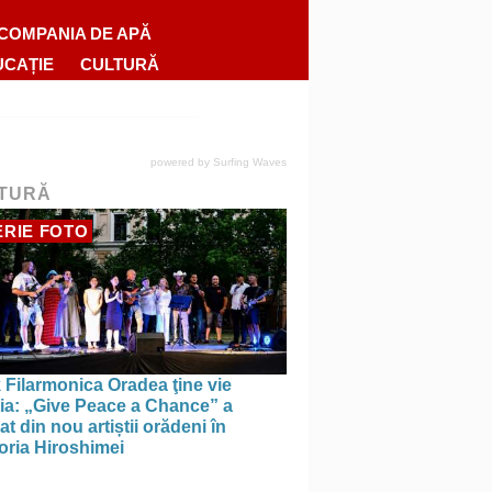
COMPANIA DE APĂ
UCAȚIE
CULTURĂ
powered by
Surfing Waves
TURĂ
RIE FOTO
 Filarmonica Oradea ţine vie
ția: „Give Peace a Chance” a
t din nou artiștii orădeni în
ria Hiroshimei