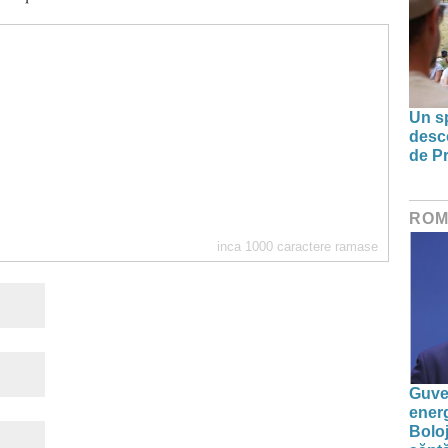
Un sp
desco
de Pr
ROM
inca
1000
caractere ramase
Guver
energ
Boloj