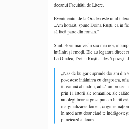
decanul Facultății de Litere.
Evenimentul de la Oradea este unul interact
„Am hotărât, spune Doina Ruști, ca în fie
să facă parte din roman.”
Sunt istorii mai vechi sau mai noi, întâmp
întâlniri și emoții. Ele au legătură direct
La Oradea, Doina Ruști a ales 5 povești d
„Nas de bulgar cuprinde doi ani din via
povestesc întâlnirea cu dragostea, afla
înseamnă abandon, adică un proces lung
prin 11 istorii ale românilor, ale călă
autolegitimarea presupune o hartă exis
marginalizarea femeii, originea națion
în mod acut doar când te îndrăgostești
punctează autoarea.