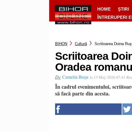
HOME
ŞTIRI
ÎNTRERUPERI 
BIHON
Cultură
Scriitoarea Doina Ruş
Scriitoarea Doin
Oradea romanul
De
Camelia Buşu
la 13 May 2026 07:41
Rea
În cadrul evenimentului, scriitoar
să facă parte din acesta.