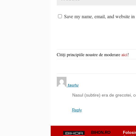
Save my name, email, and website in t
Citiți principiile noastre de moderare
aici
!
tautu
Nasul (subtire) era de grecotei, 
Reply
BIHON.RO
Folosi