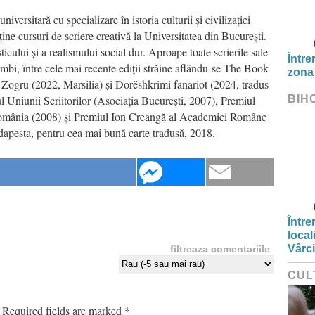
iversitară cu specializare în istoria culturii și civilizației
ține cursuri de scriere creativă la Universitatea din București.
cului și a realismului social dur. Aproape toate scrierile sale
Între
imbi, între cele mai recente ediții străine aflându-se The Book
zona
Zogru (2022, Marsilia) și Dorëshkrimi fanariot (2024, tradus
ul Uniunii Scriitorilor (Asociația București, 2007), Premiul
BIH
n România (2008) și Premiul Ion Creangă al Academiei Române
dapesta, pentru cea mai bună carte tradusă, 2018.
Între
local
Vârc
filtreaza comentariile
CUL
Required fields are marked
*