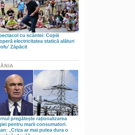
ectacol cu scântei: Copiii
peră electricitatea statică alături
ofu' Zăpăcit
ÂNIA
nul pregătește raționalizarea
iei pentru marii consumatori.
an: „Criza ar mai putea dura o