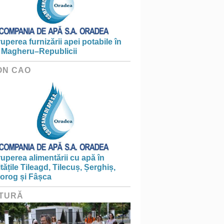
ruperea furnizării apei potabile în
 Magheru–Republicii
ON CAO
ruperea alimentării cu apă în
itățile Tileagd, Tilecuș, Șerghiș,
iorog și Fâșca
TURĂ