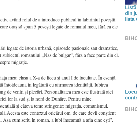
Listă
din j
iv, având rolul de a introduce publicul în labirintul poveștii.
lista
care oraș să spun 5 povești legate de romanul meu, fără ca ele
BIH
lări legate de istoria urbană, episoade pasionale sau dramatice,
 cu subiectul romanului „Nas de bulgar”, fără a face parte din el.
espre migrație.
ța mea: clasa a X-a de liceu și anul I de facultate. În esență,
tă întotdeauna în legătură cu afirmarea identității. Iubirea
 de veniri și plecări. Personalitatea mea este ilustrată aici
Locui
cont
toriei lor la sud și la nord de Dunăre. Pentru mine,
tențială și câteva teme stringente: migrația, comunismul,
BIH
ală.Acesta este contextul oricărui om, de care devii conștient
. Așa cum scriu în roman, a iubi înseamnă a afla cine ești”,