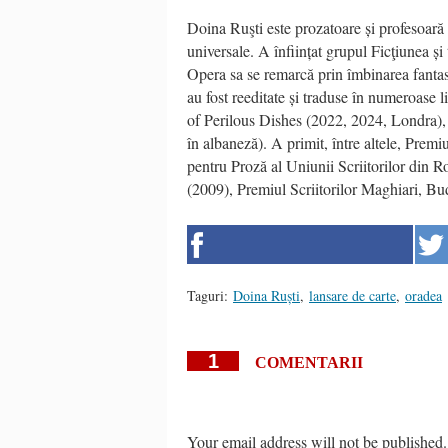
Doina Ruşti este prozatoare și profesoară un
universale. A înființat grupul Ficţiunea și 
Opera sa se remarcă prin îmbinarea fantasti
au fost reeditate și traduse în numeroase l
of Perilous Dishes (2022, 2024, Londra), 
în albaneză). A primit, între altele, Premi
pentru Proză al Uniunii Scriitorilor di
(2009), Premiul Scriitorilor Maghiari, Bu
Taguri:
Doina Ruști
,
lansare de carte
,
oradea
1
COMENTARII
Your email address will not be published.