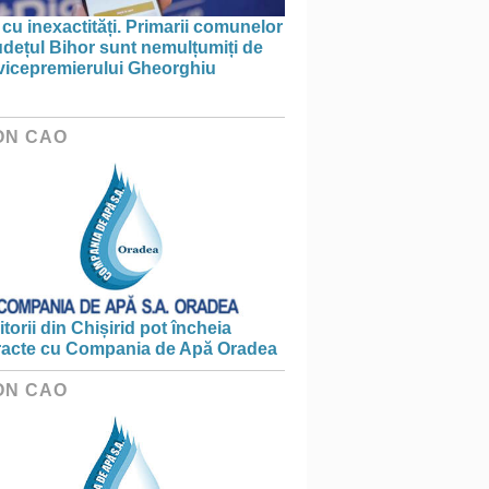
 cu inexactități. Primarii comunelor
udețul Bihor sunt nemulțumiți de
 vicepremierului Gheorghiu
ON CAO
torii din Chișirid pot încheia
racte cu Compania de Apă Oradea
ON CAO