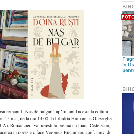
BIH
FOT
Flagr
în Or
pentr
BIH
nsa romanul „Nas de bulgar”, apărut anul acesta la editura
i, 15 mai, de la ora 14:00, la Librăria Humanitas Gheorghe
1 A). Romanciera va povesti împreună cu Ioana Cistelecan,
oducerea în poveste o face Veronica Buciuman, conf. univ. dr.,