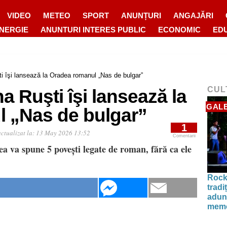
VIDEO
METEO
SPORT
ANUNȚURI
ANGAJĂRI
ENERGIE
ANUNTURI INTERES PUBLIC
ECONOMIC
ED
ti îşi lansează la Oradea romanul „Nas de bulgar”
CUL
a Ruşti îşi lansează la
GALE
 „Nas de bulgar”
1
ctualizat la:
13 May 2026 13:52
Comentarii
ea va spune 5 povești legate de roman, fără ca ele
Rock
tradi
aduna
memo