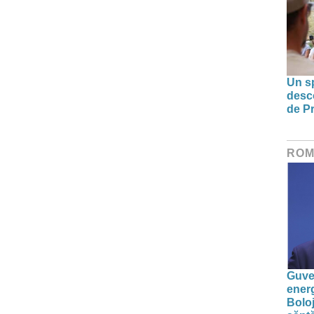
Un sp
desco
de Pr
ROM
Guver
energ
Boloj