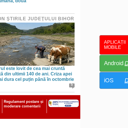
ămână, două”
ON ŞTIRILE JUDEŢULUI BIHOR
APLICAȚII
MOBILE
Android
D
ul este lovit de cea mai cruntă
ă din ultimii 140 de ani. Criza apei
i dura cel puțin până în octombrie
iOS
D
5
Regulament postare și
moderare comentarii