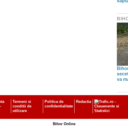
săpt
BIH
Bihor
secet
va ma
nta
Termeni si
Politica de
Redactia
-
conditii de
confidentialitate
utilizare
Bihor Online