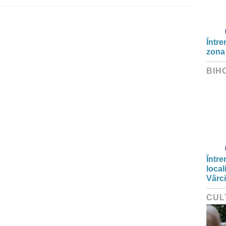
Între
zona
BIH
Între
local
Vârc
CUL