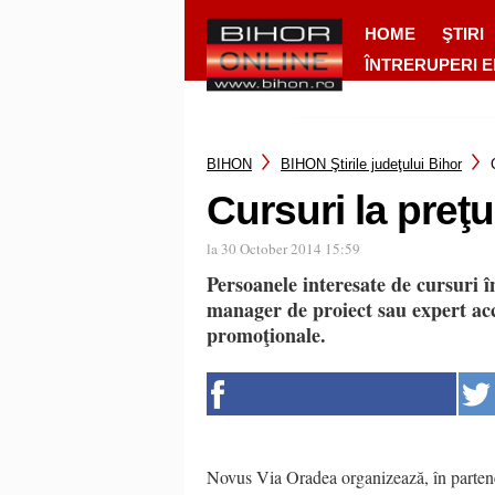
HOME
ŞTIRI
ÎNTRERUPERI 
BIHON
BIHON Ştirile judeţului Bihor
Cursuri la preţ
la 30 October 2014 15:59
Persoanele interesate de cursuri 
manager de proiect sau expert acc
promoţionale.
Novus Via Oradea organizează, în partene