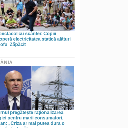
ectacol cu scântei: Copiii
peră electricitatea statică alături
ofu' Zăpăcit
ÂNIA
nul pregătește raționalizarea
iei pentru marii consumatori.
an: „Criza ar mai putea dura o