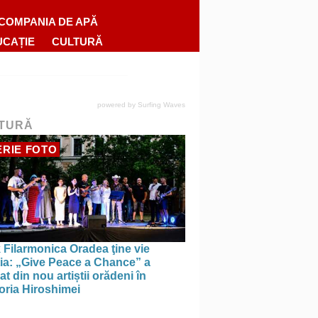
COMPANIA DE APĂ
UCAȚIE
CULTURĂ
powered by
Surfing Waves
TURĂ
RIE FOTO
 Filarmonica Oradea ţine vie
ția: „Give Peace a Chance” a
t din nou artiștii orădeni în
ria Hiroshimei