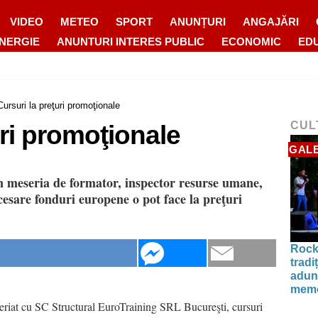
VIDEO
METEO
SPORT
ANUNȚURI
ANGAJĂRI
ENERGIE
ANUNTURI INTERES PUBLIC
ECONOMIC
ED
Cursuri la preţuri promoţionale
CUL
uri promoţionale
GALE
în meseria de formator, inspector resurse umane,
esare fonduri europene o pot face la preţuri
Rock
tradi
aduna
memo
riat cu SC Structural EuroTraining SRL Bucureşti, cursuri