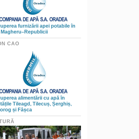
ruperea furnizării apei potabile în
 Magheru–Republicii
ON CAO
ruperea alimentării cu apă în
itățile Tileagd, Tilecuș, Șerghiș,
iorog și Fâșca
TURĂ