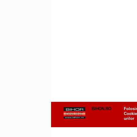
BIHON.RO
Folosi
Cookie
urilor