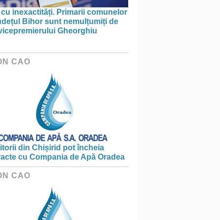
 cu inexactități. Primarii comunelor
udețul Bihor sunt nemulțumiți de
 vicepremierului Gheorghiu
ON CAO
torii din Chișirid pot încheia
racte cu Compania de Apă Oradea
ON CAO