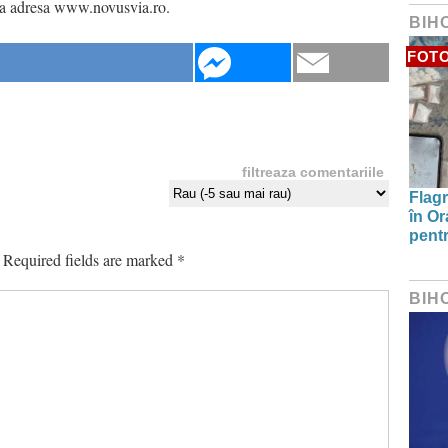
 la adresa www.novusvia.ro.
BIH
FOT
filtreaza comentariile
Flagr
în Or
pentr
Required fields are marked
*
BIH