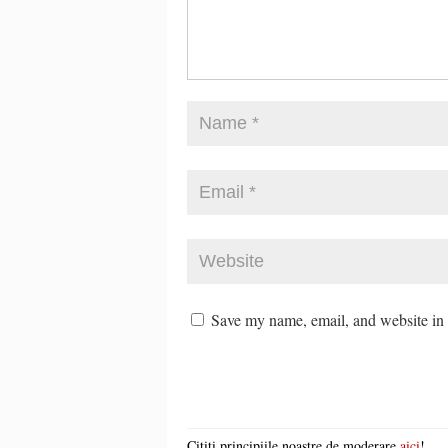
Save my name, email, and website in t
Citiți principiile noastre de moderare
aici
!