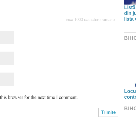
Listă
din j
lista
inca
1000
caractere ramase
BIH
Locui
his browser for the next time I comment.
cont
BIH