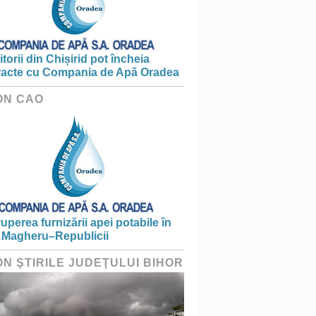
torii din Chișirid pot încheia
racte cu Compania de Apă Oradea
ON CAO
ruperea furnizării apei potabile în
 Magheru–Republicii
ON ŞTIRILE JUDEŢULUI BIHOR