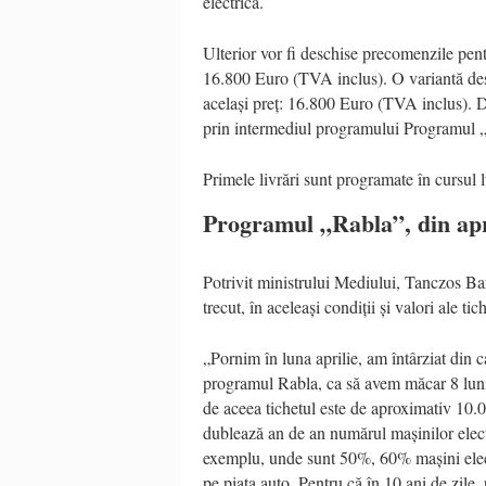
electrică.
Ulterior vor fi deschise precomenzile pen
16.800 Euro (TVA inclus). O variantă desti
același preț: 16.800 Euro (TVA inclus). D
prin intermediul programului Programul 
Primele livrări sunt programate în cursul 
Programul „Rabla”, din apr
Potrivit ministrului Mediului, Tanczos B
trecut, în aceleași condiții și valori ale tic
„Pornim în luna aprilie, am întârziat din c
programul Rabla, ca să avem măcar 8 luni
de aceea tichetul este de aproximativ 10.0
dublează an de an numărul mașinilor ele
exemplu, unde sunt 50%, 60% mașini elect
pe piața auto. Pentru că în 10 ani de zile,