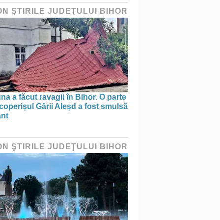
ON ŞTIRILE JUDEŢULUI BIHOR
na a făcut ravagii în Bihor. O parte
coperișul Gării Aleșd a fost smulsă
ânt
ON ŞTIRILE JUDEŢULUI BIHOR