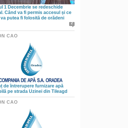
ul 1 Decembrie se redeschide
al. Când va fi permis accesul și ce
va putea fi folosită de orădeni
2
ON CAO
 de întrerupere furnizare apă
ilă pe strada Uzinei din Tileagd
ON CAO