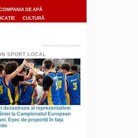
COMPANIA DE APĂ
UCAȚIE
CULTURĂ
powered by
Surfing Waves
ON SPORT LOCAL
 dezastruos al reprezentativei
niei la Campionatul European
ni. Eșec de proporții în fața
iei