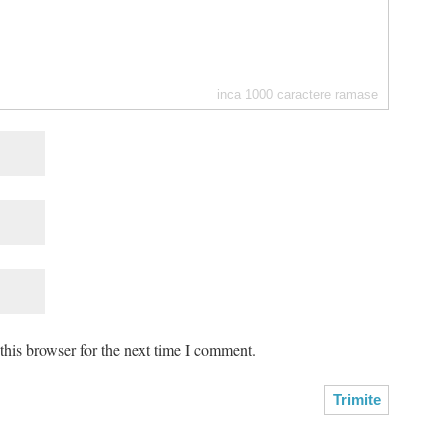
inca
1000
caractere ramase
his browser for the next time I comment.