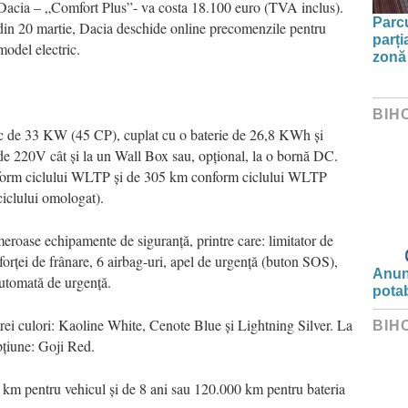
e Dacia – „Comfort Plus”- va costa 18.100 euro (TVA inclus).
Parc
din 20 martie, Dacia deschide online precomenzile pentru
parți
odel electric.
zonă 
BIH
ic de 33 KW (45 CP), cuplat cu o baterie de 26,8 KWh și
ă de 220V cât și la un Wall Box sau, opțional, la o bornă DC.
form ciclului WLTP și de 305 km conform ciclului WLTP
ciclului omologat).
eroase echipamente de siguranță, printre care: limitator de
 forței de frânare, 6 airbag-uri, apel de urgență (buton SOS),
Anunț
automată de urgență.
potab
 trei culori: Kaoline White, Cenote Blue și Lightning Silver. La
BIH
opțiune: Goji Red.
0 km pentru vehicul și de 8 ani sau 120.000 km pentru bateria