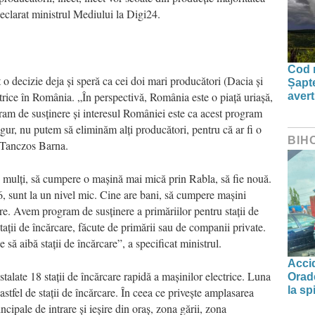
eclarat ministrul Mediului la Digi24.
Cod r
t o decizie deja și speră ca cei doi mari producători (Dacia și
Șapte
rice în România. „În perspectivă, România este o piață uriașă,
aver
am de susținere și interesul României este ca acest program
gur, nu putem să eliminăm alți producători, pentru că ar fi o
BIH
t Tanczos Barna.
 mulți, să cumpere o mașină mai mică prin Rabla, să fie nouă.
, sunt la un nivel mic. Cine are bani, să cumpere mașini
are. Avem program de susținere a primăriilor pentru stații de
stații de încărcare, făcute de primării sau de companii private.
 să aibă stații de încărcare”, a specificat ministrul.
Accid
stalate 18 stații de încărcare rapidă a mașinilor electrice. Luna
Orade
la spi
astfel de stații de încărcare. În ceea ce privește amplasarea
ncipale de intrare și ieșire din oraș, zona gării, zona