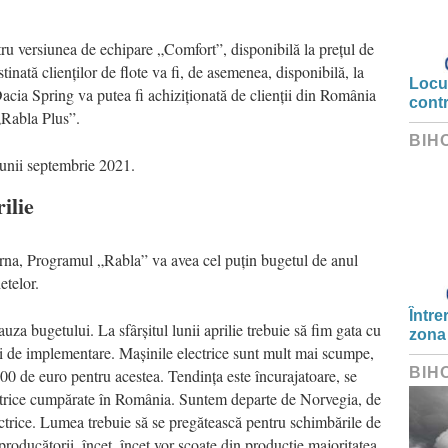
tru versiunea de echipare „Comfort”, disponibilă la prețul de
nată clienților de flote va fi, de asemenea, disponibilă, la
Locui
acia Spring va putea fi achiziționată de clienții din România
cont
„Rabla Plus”.
BIH
lunii septembrie 2021.
ilie
arna, Programul „Rabla” va avea cel puțin bugetul de anul
hetelor.
Între
auza bugetului. La sfârșitul lunii aprilie trebuie să fim gata cu
zona
 de implementare. Mașinile electrice sunt mult mai scumpe,
BIH
00 de euro pentru acestea. Tendința este încurajatoare, se
ctrice cumpărate în România. Suntem departe de Norvegia, de
rice. Lumea trebuie să se pregătească pentru schimbările de
 producătorii, încet, încet vor scoate din producție majoritatea