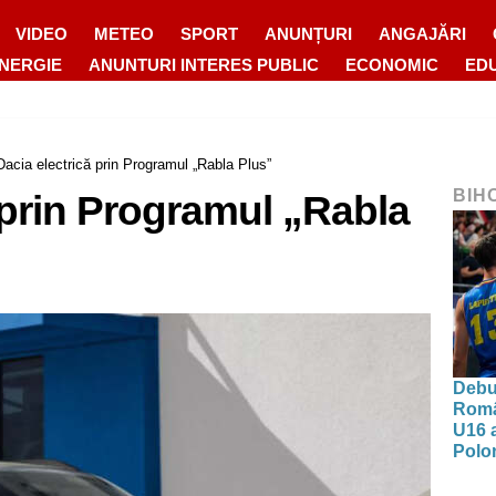
VIDEO
METEO
SPORT
ANUNȚURI
ANGAJĂRI
ENERGIE
ANUNTURI INTERES PUBLIC
ECONOMIC
ED
Dacia electrică prin Programul „Rabla Plus”
BIH
 prin Programul „Rabla
Debut
Româ
U16 a
Polon