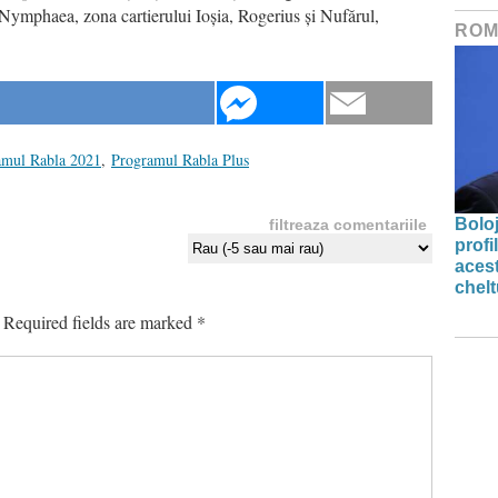
Nymphaea, zona cartierului Ioșia, Rogerius și Nufărul,
ROM
amul Rabla 2021
,
Programul Rabla Plus
Bolo
filtreaza comentariile
profi
acest
chelt
Required fields are marked
*