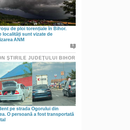
oșu de ploi torențiale în Bihor.
 localități sunt vizate de
tizarea ANM
1
ON ŞTIRILE JUDEŢULUI BIHOR
ent pe strada Ogorului din
a. O persoană a fost transportată
tal