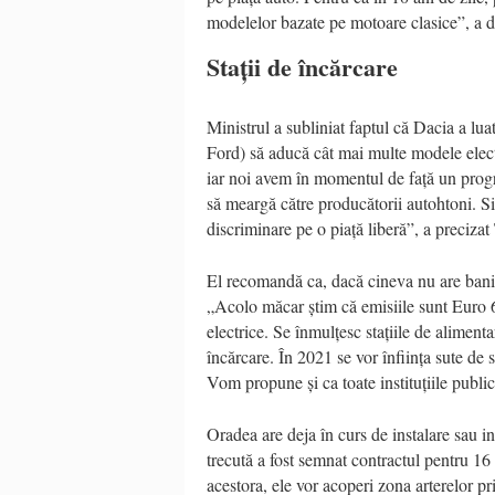
modelelor bazate pe motoare clasice”, a d
Stații de încărcare
Ministrul a subliniat faptul că Dacia a lua
Ford) să aducă cât mai multe modele elect
iar noi avem în momentul de față un progr
să meargă către producătorii autohtoni. Si
discriminare pe o piață liberă”, a preciza
El recomandă ca, dacă cineva nu are bani
„Acolo măcar știm că emisiile sunt Euro 6
electrice. Se înmulțesc stațiile de aliment
încărcare. În 2021 se vor înființa sute de 
Vom propune și ca toate instituțiile publice
Oradea are deja în curs de instalare sau in
trecută a fost semnat contractul pentru 16 
acestora, ele vor acoperi zona arterelor pri