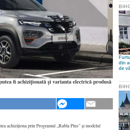
BIH
Furtu
din a
de v
tea fi achiziționată și varianta electrică produsă
BIH
utea achiziționa prin Programul „Rabla Plus” și modelul