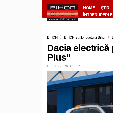
HOME
ŞTIRI
ÎNTRERUPERI 
BIHON
BIHON Ştirile judeţului Bihor
Dacia electrică
Plus”
la 11 March 2021 13:32