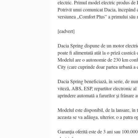
electric. Primul model electric produs d
Potrivit unui comunicat Dacia, începând 
versiunea „Comfort Plus” a primului său m
[eadvert]
Dacia Spring dispune de un motor electr
poate fi alimentată atât la o priză casnic
Modelul are o autonomie de 230 km con
City (care cuprinde doar partea urbană a 
Dacia Spring beneficiază, în serie, de num
viteză, ABS, ESP, repartitor electronic al
aprindere automată a farurilor și frânare 
Modelul este disponibil, de la lansare, în
aceasta se va adăuga, ulterior, o a patra 
Garanția oferită este de 3 ani sau 100.00