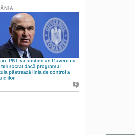
ÂNIA
jan: PNL va susține un Guvern cu
l tehnocrat dacă programul
uia păstrează linia de control a
uielilor
2