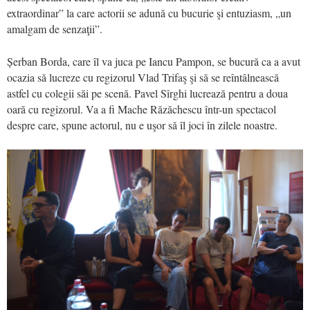
extraordinar” la care actorii se adună cu bucurie şi entuziasm, „un
amalgam de senzaţii”.
Șerban Borda, care îl va juca pe Iancu Pampon, se bucură ca a avut
ocazia să lucreze cu regizorul Vlad Trifaş şi să se reîntâlnească
astfel cu colegii săi pe scenă. Pavel Sîrghi lucrează pentru a doua
oară cu regizorul. Va a fi Mache Răzăchescu într-un spectacol
despre care, spune actorul, nu e uşor să îl joci în zilele noastre.