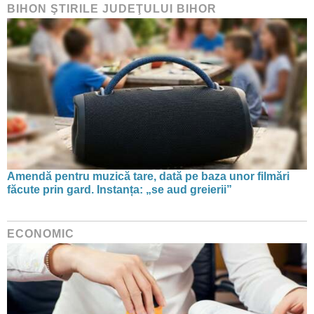
BIHON ŞTIRILE JUDEŢULUI BIHOR
Amendă pentru muzică tare, dată pe baza unor filmări
făcute prin gard. Instanța: „se aud greierii”
ECONOMIC