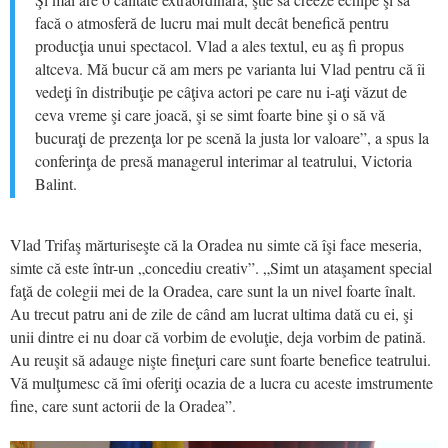
facă o atmosferă de lucru mai mult decât benefică pentru
producţia unui spectacol. Vlad a ales textul, eu aş fi propus
altceva. Mă bucur că am mers pe varianta lui Vlad pentru că îi
vedeţi în distribuţie pe câţiva actori pe care nu i-aţi văzut de
ceva vreme şi care joacă, şi se simt foarte bine şi o să vă
bucuraţi de prezenţa lor pe scenă la justa lor valoare”, a spus la
conferinţa de presă managerul interimar al teatrului, Victoria
Balint.
Vlad Trifaş mărturiseşte că la Oradea nu simte că îşi face meseria,
simte că este într-un „concediu creativ”. „Simt un ataşament special
faţă de colegii mei de la Oradea, care sunt la un nivel foarte înalt.
Au trecut patru ani de zile de când am lucrat ultima dată cu ei, şi
unii dintre ei nu doar că vorbim de evoluţie, deja vorbim de patină.
Au reuşit să adauge nişte fineţuri care sunt foarte benefice teatrului.
Vă mulţumesc că îmi oferiţi ocazia de a lucra cu aceste imstrumente
fine, care sunt actorii de la Oradea”.