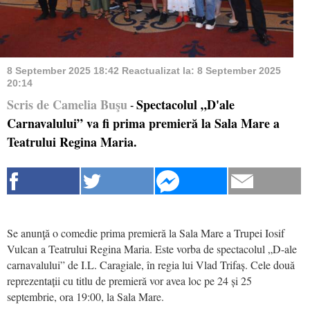
8 September 2025 18:42
Reactualizat la:
8 September 2025
20:14
Scris de Camelia Buşu
Spectacolul „D'ale
-
Carnavalului” va fi prima premieră la Sala Mare a
Teatrului Regina Maria.
Se anunţă o comedie prima premieră la Sala Mare a Trupei Iosif
Vulcan a Teatrului Regina Maria. Este vorba de spectacolul „D-ale
carnavalului” de I.L. Caragiale, în regia lui Vlad Trifaș. Cele două
reprezentații cu titlu de premieră vor avea loc pe 24 și 25
septembrie, ora 19:00, la Sala Mare.