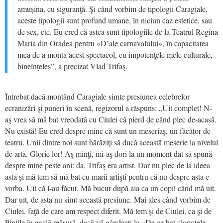
amuşina, cu siguranţă. Şi când vorbim de tipologii Caragiale,
aceste tipologii sunt profund umane, în niciun caz estetice, sau
de sex, etc. Eu cred că astea sunt tipologiile de la Teatrul Regina
Maria din Oradea pentru «D’ale carnavalului», în capacitatea
mea de a monta acest spectacol, cu impotenţele mele culturale,
bineînţeles”, a precizat Vlad Trifaş.
Întrebat dacă montând Caragiale simte presiunea celebrelor
ecranizări şi puneri în scenă, regizorul a răspuns: „Uit complet! N-
aş vrea să mă bat vreodată cu Ciulei că pierd de când plec de-acasă.
Nu există! Eu cred despre mine că sunt un meseriaş, un făcător de
teatru. Unii dintre noi sunt hărăziţi să ducă această meserie la nivelul
de artă. Glorie lor! Aş minţi, mi-aş dori la un moment dat să spună
despre mine peste ani: da, Trifaş era artist. Dar nu plec de la ideea
asta şi mă tem să mă bat cu marii artişti pentru că nu despre asta e
vorba. Uit că l-au făcut. Mă bucur după aia ca un copil când mă uit.
Dar uit, de asta nu simt această presiune. Mai ales când vorbim de
Ciulei, faţă de care am respect diferit. Mă tem şi de Ciulei, ca şi de
Pintile în egală măsură, dacă vă gândeaţi la «De ce bat clopotele,