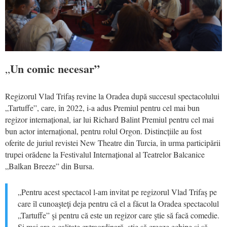
Un comic necesar”
„
Regizorul Vlad Trifaș revine la Oradea după succesul spectacolului
„Tartuffe”, care, în 2022, i-a adus Premiul pentru cel mai bun
regizor internațional, iar lui Richard Balint Premiul pentru cel mai
bun actor internațional, pentru rolul Orgon. Distincțiile au fost
oferite de juriul revistei New Theatre din Turcia, în urma participării
trupei orădene la Festivalul Internațional al Teatrelor Balcanice
„Balkan Breeze” din Bursa.
„Pentru acest spectacol l-am invitat pe regizorul Vlad Trifaş pe
care îl cunoaşteţi deja pentru că el a făcut la Oradea spectacolul
„Tartuffe” şi pentru că este un regizor care ştie să facă comedie.
Şi mai are o calitate extraordinară, ştie să creeze echipe şi să