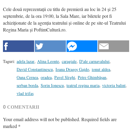
Cele două reprezentații cu titlu de premieră au loc în 24 și 25
septembrie, de la ora 19:00, la Sala Mare, iar biletele pot fi
achiziționate de la agenția teatrului și online de pe site-ul Teatrului
Regina Maria și PoftimCultură.ro.
Taguri:
adela lazar
,
Alina Leonte
,
caragiale
,
D'ale carnavalului
,
David Constantinescu
,
Ioana Dragoş Gajdo
,
ionut aldea
,
Oana Cernea
,
oradea
,
Pavel Sîrghi
,
Petre Ghimbășan
,
serban borda
,
Sorin Ionescu
,
teatrul regina maria
,
victoria balint
,
vlad trifas
0
COMENTARII
Your email address will not be published.
Required fields are
marked
*