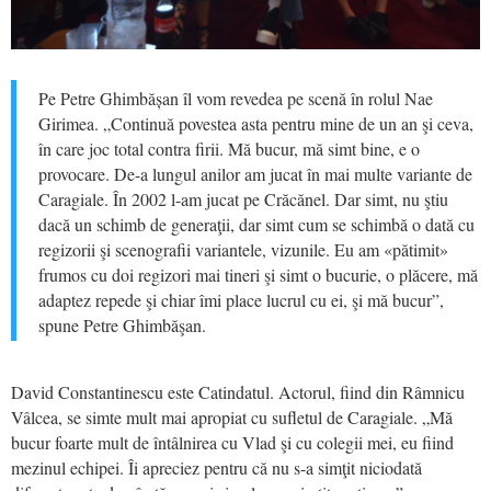
Pe Petre Ghimbășan îl vom revedea pe scenă în rolul Nae
Girimea. „Continuă povestea asta pentru mine de un an şi ceva,
în care joc total contra firii. Mă bucur, mă simt bine, e o
provocare. De-a lungul anilor am jucat în mai multe variante de
Caragiale. În 2002 l-am jucat pe Crăcănel. Dar simt, nu ştiu
dacă un schimb de generaţii, dar simt cum se schimbă o dată cu
regizorii şi scenografii variantele, vizunile. Eu am «pătimit»
frumos cu doi regizori mai tineri şi simt o bucurie, o plăcere, mă
adaptez repede şi chiar îmi place lucrul cu ei, şi mă bucur”,
spune Petre Ghimbăşan.
David Constantinescu este Catindatul. Actorul, fiind din Râmnicu
Vâlcea, se simte mult mai apropiat cu sufletul de Caragiale. „Mă
bucur foarte mult de întâlnirea cu Vlad şi cu colegii mei, eu fiind
mezinul echipei. Îi apreciez pentru că nu s-a simţit niciodată