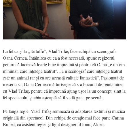
La fel ca şi la „Tartuffe”, Vlad Trifaş face echipă cu scenografa
Oana Cernea. Întâlnirea cu ea a fost necesară, spune regizorul,
pentru că lucrează foarte bine împreună şi pentru că Oana „e un om
minunat, care înţelege teatrul”. „Un scenograf care înţelege teatrul
este un animal rar şi ea are această calitate fantastică”. Pasionată de
meseria sa, Oana Cernea mărturiseşte că s-a bucurat de reîntâlnirea
cu Vlad Trifaş, pentru că împreună ajung uşor la un concept, simt la
fel spectacolul şi abia aşteaptă să îl vadă gata, pe scenă.
Pe lângă regie, Vlad Trifaș semnează și adaptarea textului și muzica
originală din spectacol. Din echipa de creație mai face parte Carina
Bunea, ca asistent regie, și light designer-ul Ionuț Aldea.