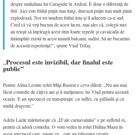
despre mahalaua lui Caragiale în Ardeal. E doar o diferenţă de
fitil. Aici este fitilul puţin mai lung, durează puţin mai mult până
explodează. Noi tot tundem fitilul ăsta şi îl aducem ca-n sud.
Cred că vă veţi bucura de acest lucru, mai ales că, colegii mei
au reuşit să înţeleagă acest ritm foarte repede şi cavalcada de
întâmplări există în acest tumult balcanic sudist. Să ne bucurăm
de această experienţă!”, spune Vlad Trifaş.
Procesul este invizibil, dar finalul este
„
public”
Pentru Alina Leonte rolul Miţa Baston e ceva diferit. „Nu am mai
făcut comedie de câţiva ani şi îi mulţumesc lui Vlad pentru această
ocazie. E un spectacol cu transpiraţie, cu suflet, cu gâfâială şi cu
multă dragoste.”
Adela Lazăr mărturiseşte că „D’ale carnavalului” e pe sufletul ei,
pentru că adoră comedia. O vom vedea în rolul Didina Mazu în
acest spectacol care, spune ea, „este un laborator creativ