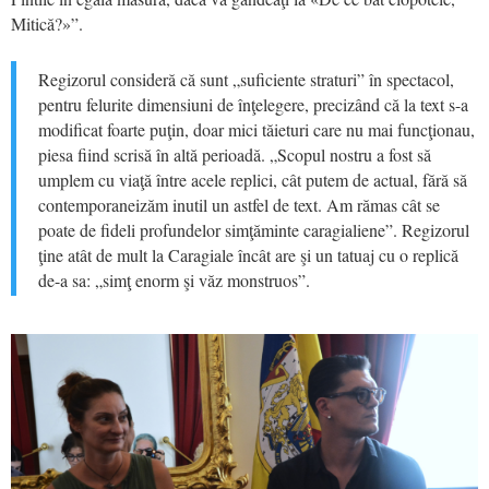
Mitică?»”.
Regizorul consideră că sunt „suficiente straturi” în spectacol,
pentru felurite dimensiuni de înţelegere, precizând că la text s-a
modificat foarte puţin, doar mici tăieturi care nu mai funcţionau,
piesa fiind scrisă în altă perioadă. „Scopul nostru a fost să
umplem cu viaţă între acele replici, cât putem de actual, fără să
contemporaneizăm inutil un astfel de text. Am rămas cât se
poate de fideli profundelor simţăminte caragialiene”. Regizorul
ţine atât de mult la Caragiale încât are şi un tatuaj cu o replică
de-a sa: „simţ enorm şi văz monstruos”.