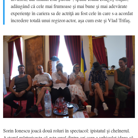
adăugând că cele mai frumoase şi mai bune şi mai adevărate
experienţe în cariera sa de actriţă au fost cele în care s-a acordat
încredere totală unui regizor-actor, aşa cum este şi Vlad Trifaş.
Sorin Ionescu joacă două roluri în spectacol: ipistatul şi chelnerul.
Actorul mărturiseşte că este unul dintre cei care a vehiculat ideea că