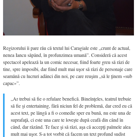
Regizorului îi pare rău că textul lui Caragiale este „crunt de actual,
nenea Iancu săpând, în profunzimea umană”. Consideră că acest
spectacol apelează la un comic necesar, fiind foarte greu să râzi de
tine, spre imposibi, dar fiind mult mai uşor să râzi de personaje care
seamănă cu lucruri adânci din noi, pe care reuşim „să le ţinem «sub
capac»”.
„Ar trebui să fie o refulare benefică. Bineînţeles, teatrul trebuie
să fie şi entertaining, fără niciun fel de problemă, dar cred eu că
acest text, pe lângă a fi o comedie sper eu bună, nu este una de
suprafaţă, ci este una care te loveşte după ceafă din când în
când, dar râzând. Te face şi să râzi, aşa că accepţi palmele alea
mult mai uşor. S-a tot vorbit că facem un text profund sudist