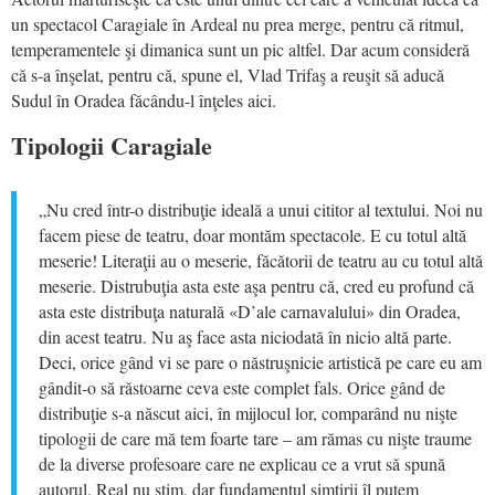
un spectacol Caragiale în Ardeal nu prea merge, pentru că ritmul,
temperamentele şi dimanica sunt un pic altfel. Dar acum consideră
că s-a înşelat, pentru că, spune el, Vlad Trifaş a reuşit să aducă
Sudul în Oradea făcându-l înţeles aici.
Tipologii Caragiale
„Nu cred într-o distribuţie ideală a unui cititor al textului. Noi nu
facem piese de teatru, doar montăm spectacole. E cu totul altă
meserie! Literaţii au o meserie, făcătorii de teatru au cu totul altă
meserie. Distrubuţia asta este aşa pentru că, cred eu profund că
asta este distribuţa naturală «D’ale carnavalului» din Oradea,
din acest teatru. Nu aş face asta niciodată în nicio altă parte.
Deci, orice gând vi se pare o năstruşnicie artistică pe care eu am
gândit-o să răstoarne ceva este complet fals. Orice gând de
distribuţie s-a născut aici, în mijlocul lor, comparând nu nişte
tipologii de care mă tem foarte tare – am rămas cu nişte traume
de la diverse profesoare care ne explicau ce a vrut să spună
autorul. Real nu ştim, dar fundamentul simţirii îl putem