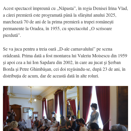
Acest spectacol împreună cu „Năpasta”, în regia Denisei Irina Vlad,
a cărei premieră este programată până la sfârșitul anului 2025,
marchează 70 de ani de la prima premieră a trupei românești
permanente la Oradea, în 1955, cu spectacolul „O scrisoare
pierdută”.
Se va juca pentru a treia oară „D-ale carnavalului” pe scena
orădeană. Prima dată a fost montarea lui Valeriu Moisescu din 1959
și apoi cea a lui Ion Sapdaru din 2002, în care au jucat şi Șerban
Borda și Petre Ghimbășan, cei doi regăsindu-se, după 23 de ani, în
distribuția de acum, dar de această dată în alte roluri.