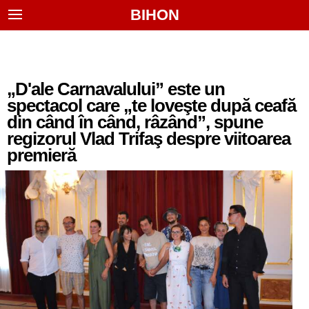
BIHON
„D'ale Carnavalului” este un
spectacol care „te loveşte după ceafă
din când în când, râzând”, spune
regizorul Vlad Trifaş despre viitoarea
premieră