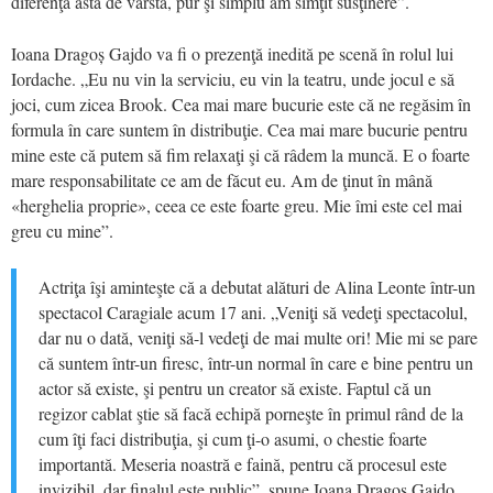
diferenţa asta de vârstă, pur şi simplu am simţit susţinere”.
Ioana Dragoș Gajdo va fi o prezenţă inedită pe scenă în rolul lui
Iordache. „Eu nu vin la serviciu, eu vin la teatru, unde jocul e să
joci, cum zicea Brook. Cea mai mare bucurie este că ne regăsim în
formula în care suntem în distribuţie. Cea mai mare bucurie pentru
mine este că putem să fim relaxaţi şi că râdem la muncă. E o foarte
mare responsabilitate ce am de făcut eu. Am de ţinut în mână
«herghelia proprie», ceea ce este foarte greu. Mie îmi este cel mai
greu cu mine”.
Actriţa îşi aminteşte că a debutat alături de Alina Leonte într-un
spectacol Caragiale acum 17 ani. „Veniţi să vedeţi spectacolul,
dar nu o dată, veniţi să-l vedeţi de mai multe ori! Mie mi se pare
că suntem într-un firesc, într-un normal în care e bine pentru un
actor să existe, şi pentru un creator să existe. Faptul că un
regizor cablat ştie să facă echipă porneşte în primul rând de la
cum îţi faci distribuţia, şi cum ţi-o asumi, o chestie foarte
importantă. Meseria noastră e faină, pentru că procesul este
invizibil, dar finalul este public”, spune Ioana Dragoș Gajdo,