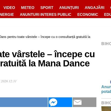
VIDEO
METEO
SPORT
ANUNȚURI
ANGAJĂRI
ENERGIE
ANUNTURI INTERES PUBLIC
ECONOMIC
ED
Dans pentru toate vârstele – începe cu o consultanță gratuită la
BIH
te vârstele – începe cu
ratuită la Mana Dance
l 2026 12:31
Anunț
potab
BIH