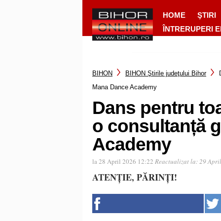
HOME
ŞTIRI
ÎNTRERUPERI 
BIHON
BIHON Ştirile judeţului Bihor
Mana Dance Academy
Dans pentru toa
o consultanță g
Academy
la 28 April 2026 12:22
Reactualizat la:
29 Apri
ATENȚIE, PĂRINȚI!