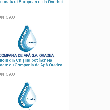
ionatului European de la Oșorhei
ON CAO
torii din Chișirid pot încheia
racte cu Compania de Apă Oradea
ON CAO