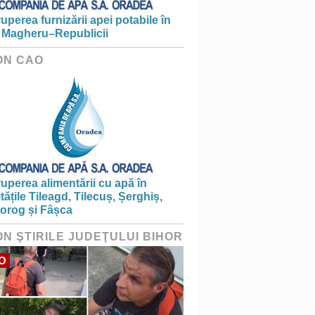
ruperea furnizării apei potabile în
 Magheru–Republicii
ON CAO
ruperea alimentării cu apă în
itățile Tileagd, Tilecuș, Șerghiș,
iorog și Fâșca
ON ŞTIRILE JUDEŢULUI BIHOR
O