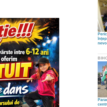
Peric
înțep
nevo
BIH
Parad
centr