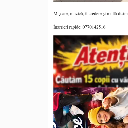
Mișcare, muzică, încredere și multă distrac
Înscrieri rapide: 0770142516
Video
Player