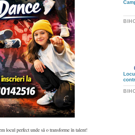
Camp
BIH
Locui
cont
BIH
m locul perfect unde să o transforme în talent!