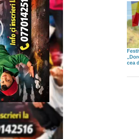
Festi
„Dor
cea d