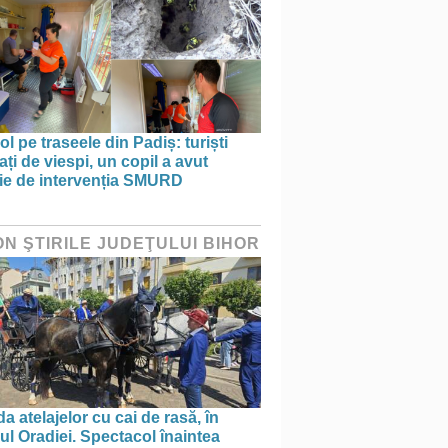
ol pe traseele din Padiș: turiști
ați de viespi, un copil a avut
ie de intervenția SMURD
ON ŞTIRILE JUDEŢULUI BIHOR
a atelajelor cu cai de rasă, în
ul Oradiei. Spectacol înaintea