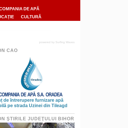
COMPANIA DE APĂ
UCAȚIE
CULTURĂ
powered by
Surfing Waves
ON CAO
 de întrerupere furnizare apă
ilă pe strada Uzinei din Tileagd
ON ŞTIRILE JUDEŢULUI BIHOR