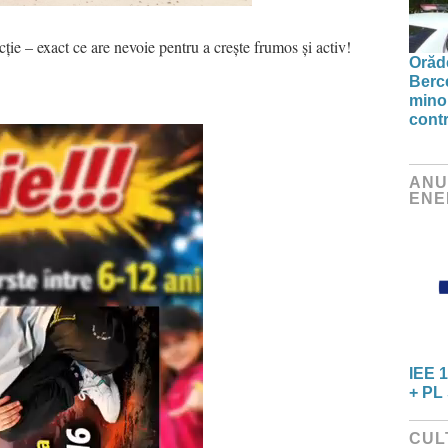
ție – exact ce are nevoie pentru a crește frumos și activ!
Orăde
Berc
minor
contr
ANU
ENE
IEE 1
+ PL 
CUL