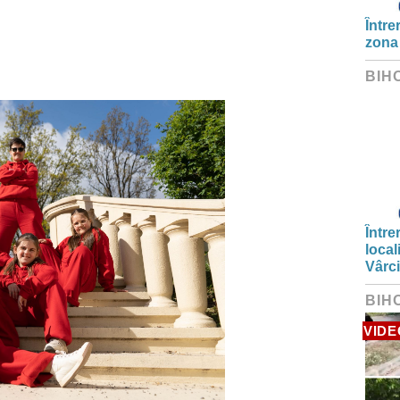
Între
zona
BIH
Între
local
Vârc
BIH
VIDE