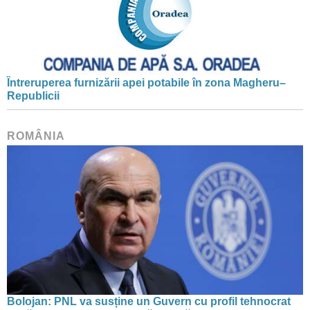
Întreruperea furnizării apei potabile în zona Magheru–
Republicii
ROMÂNIA
Bolojan: PNL va susține un Guvern cu profil tehnocrat