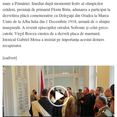
mare a Primăriei. Imediat după momentul festiv al olimpicilor
orădeni, premiați de primarul Florin Birta, adunarea a participat la
dezvelirea plăcii comemorative cu Delegații din Oradea la Marea
Unire de la Alba Iulia din 1 Decembrie 1918, urmată de o sfințire
inaugurală. A revenit episcopilor ortodox Sofronie și celui greco-
catolic Virgil Bercea cinstea de a dezveli placa de marmură.
Istoricul Gabriel Moisa a insistat pe importanța acestui demers
recuperator.
[eadvert]
Video
Player