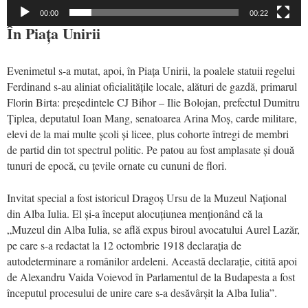
00:00
00:22
În Piața Unirii
Evenimetul s-a mutat, apoi, în Piața Unirii, la poalele statuii regelui
Ferdinand s-au aliniat oficialitățile locale, alături de gazdă, primarul
Florin Birta: președintele CJ Bihor – Ilie Bolojan, prefectul Dumitru
Țiplea, deputatul Ioan Mang, senatoarea Arina Moș, carde militare,
elevi de la mai multe școli și licee, plus cohorte întregi de membri
de partid din tot spectrul politic. Pe patou au fost amplasate și două
tunuri de epocă, cu țevile ornate cu cununi de flori.
Invitat special a fost istoricul Dragoș Ursu de la Muzeul Național
din Alba Iulia. El și-a început alocuțiunea menționând că la
„Muzeul din Alba Iulia, se află expus biroul avocatului Aurel Lazăr,
pe care s-a redactat la 12 octombrie 1918 declarația de
autodeterminare a românilor ardeleni. Această declarație, citită apoi
de Alexandru Vaida Voievod în Parlamentul de la Budapesta a fost
începutul procesului de unire care s-a desăvârșit la Alba Iulia”.