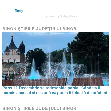
Reply
powered by
Surfing Waves
BIHON ŞTIRILE JUDEŢULUI BIHOR
Parcul 1 Decembrie se redeschide parțial. Când va fi
permis accesul și ce zonă va putea fi folosită de orădeni
BIHON ŞTIRILE JUDEŢULUI BIHOR