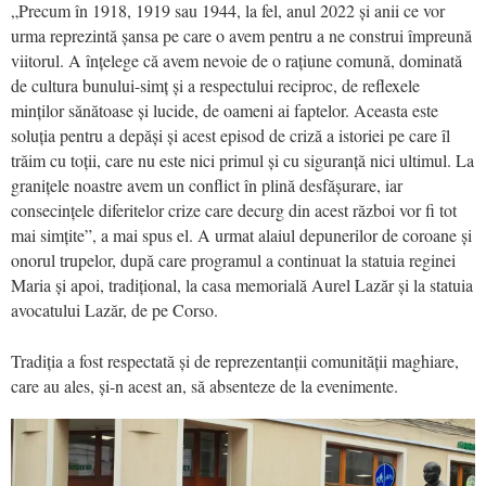
„Precum în 1918, 1919 sau 1944, la fel, anul 2022 și anii ce vor
urma reprezintă șansa pe care o avem pentru a ne construi împreună
viitorul. A înțelege că avem nevoie de o rațiune comună, dominată
de cultura bunului-simț și a respectului reciproc, de reflexele
minților sănătoase și lucide, de oameni ai faptelor. Aceasta este
soluția pentru a depăși și acest episod de criză a istoriei pe care îl
trăim cu toții, care nu este nici primul și cu siguranță nici ultimul. La
granițele noastre avem un conflict în plină desfășurare, iar
consecințele diferitelor crize care decurg din acest război vor fi tot
mai simțite”, a mai spus el. A urmat alaiul depunerilor de coroane și
onorul trupelor, după care programul a continuat la statuia reginei
Maria și apoi, tradițional, la casa memorială Aurel Lazăr și la statuia
avocatului Lazăr, de pe Corso.
Tradiția a fost respectată și de reprezentanții comunității maghiare,
care au ales, și-n acest an, să absenteze de la evenimente.
Video
Player