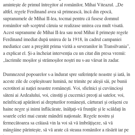
amintește de primul întregitor al românilor, Mihai Viteazul. „De
altfel, regele Ferdinand avea să primească, încă din epocă,
supranumele de Mihai II-lea, tocmai pentru că fusese domnul
românilor sub sceptrul căruia se realizase unirea cea mult visată.
Acest supranume de Mihai II-lea sau noul Mihai îl primește regele
Ferdinand imediat după unirea de la 1918, în cadrul campaniei
mediatice care a pregătit prima vizită a suveranilor în Transilvania”,
a explicat el. Și-a încheiat intervenția cu un citat din presa vremii:
„lacrimile moșilor și strămoșilor noștri nu s-au vărsat în zadar.
Dumnezeul popoarelor s-a îndurat spre suferințele noastre și iată, în
aceste zile de copleșitoare lumină, ne trimite pe aleșii săi, pe bunii
ocrotitori ai nației noastre românești. Voi, sfielnici și cuviincioși
săteni ai Ardealului, voi, cinstiți și cucernici preoți ai satelor, voi,
neînfricați apărători ai drepturilor românești, cărturari și orășeni cu
haine negre și inimi înflăcărate, înălțați-vă frunțile și le scăldați în
soarele celei mai curate mândrii naționale. Regele nostru și
fermecătoarea sa crăiasă vin la voi să vă îmbrățișeze, să vă
mângâine părintește, să vă arate că steaua românilor a răsărit iar pe