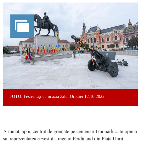
FOTO: Festivități cu ocazia Zilei Oradiei 12.10.2022
A mutat, apoi, centrul de greutate pe centenarul monarhic. În opinia
sa, reprezentarea ecvestră a regelui Ferdinand din Piața Unrii