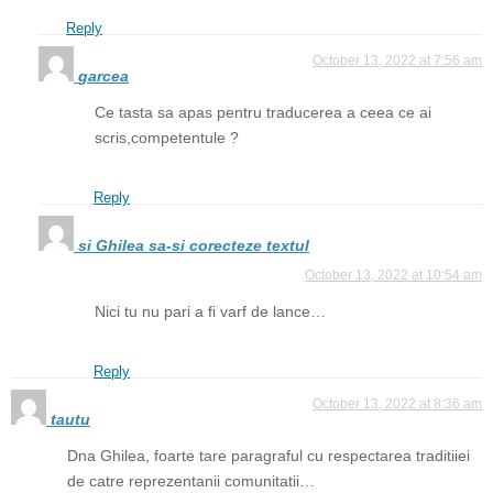
Reply
October 13, 2022 at 7:56 am
garcea
Ce tasta sa apas pentru traducerea a ceea ce ai
scris,competentule ?
Reply
si Ghilea sa-si corecteze textul
October 13, 2022 at 10:54 am
Nici tu nu pari a fi varf de lance…
Reply
October 13, 2022 at 8:36 am
tautu
Dna Ghilea, foarte tare paragraful cu respectarea traditiiei
de catre reprezentanii comunitatii…