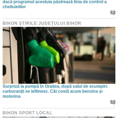
dacă programul acestuia păstrează linia de control a
cheltuielilor
2
BIHON ŞTIRILE JUDEŢULUI BIHOR
Surpriză la pompă în Oradea, după valul de scumpiri:
carburanții se ieftinesc. Cât costă acum benzina și
motorina
1
BIHON SPORT LOCAL