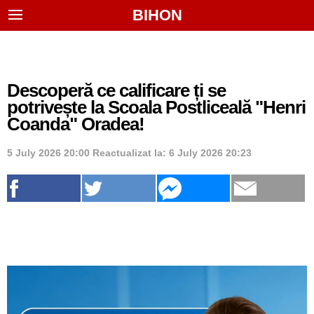
BIHON
Descoperă ce calificare ți se
potrivește la Scoala Postliceală "Henri
Coanda" Oradea!
5 July 2026 20:00
Reactualizat la:
6 July 2026 20:23