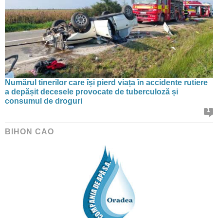
Numărul tinerilor care își pierd viața în accidente rutiere
a depășit decesele provocate de tuberculoză și
consumul de droguri
1
BIHON CAO