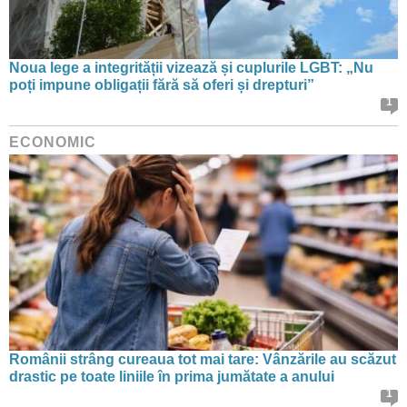
Noua lege a integrității vizează și cuplurile LGBT: „Nu
poți impune obligații fără să oferi și drepturi”
1
ECONOMIC
Românii strâng cureaua tot mai tare: Vânzările au scăzut
drastic pe toate liniile în prima jumătate a anului
1