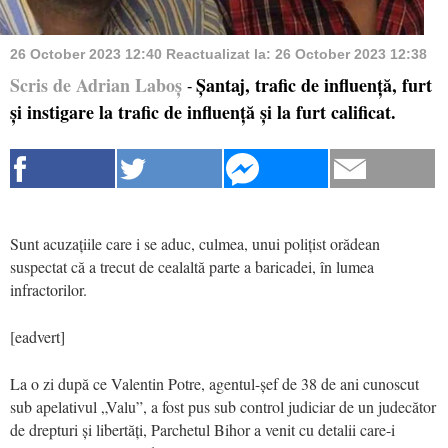
26 October 2023 12:40
Reactualizat la:
26 October 2023 12:38
Scris de Adrian Laboș
Șantaj, trafic de influență, furt
-
și instigare la trafic de influență și la furt calificat.
Sunt acuzațiile care i se aduc, culmea, unui polițist orădean
suspectat că a trecut de cealaltă parte a baricadei, în lumea
infractorilor.
[eadvert]
La o zi după ce Valentin Potre, agentul-șef de 38 de ani cunoscut
sub apelativul „Valu”, a fost pus sub control judiciar de un judecător
de drepturi și libertăți, Parchetul Bihor a venit cu detalii care-i