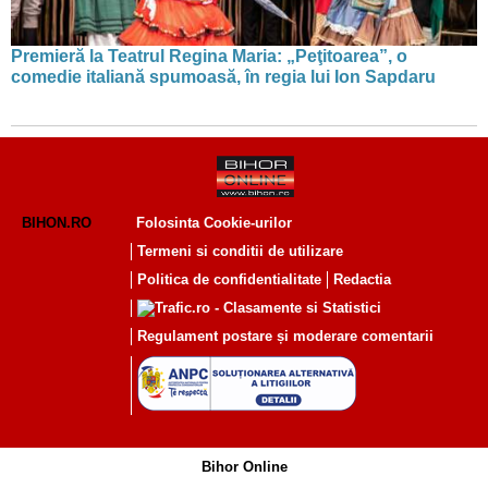
Premieră la Teatrul Regina Maria: „Peţitoarea”, o
comedie italiană spumoasă, în regia lui Ion Sapdaru
BIHON.RO
Folosinta Cookie-urilor
Termeni si conditii de utilizare
Politica de confidentialitate
Redactia
Regulament postare și moderare comentarii
Bihor Online