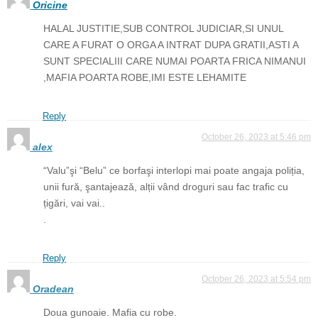
Oricine
HALAL JUSTITIE,SUB CONTROL JUDICIAR,SI UNUL
CARE A FURAT O ORGA A INTRAT DUPA GRATII,ASTI A
SUNT SPECIALIII CARE NUMAI POARTA FRICA NIMANUI
,MAFIA POARTA ROBE,IMI ESTE LEHAMITE
Reply
October 26, 2023 at 5:46 pm
alex
“Valu”şi “Belu” ce borfaşi interlopi mai poate angaja poliția,
unii fură, şantajează, alții vând droguri sau fac trafic cu
țigări, vai vai..
.
Reply
October 26, 2023 at 5:54 pm
Oradean
Doua gunoaie. Mafia cu robe.