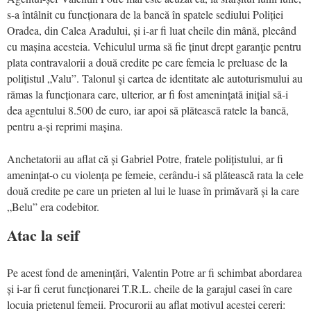
s-a întâlnit cu funcționara de la bancă în spatele sediului Poliției
Oradea, din Calea Aradului, și i-ar fi luat cheile din mână, plecând
cu mașina acesteia. Vehiculul urma să fie ținut drept garanţie pentru
plata contravalorii a două credite pe care femeia le preluase de la
polițistul „Valu”. Talonul şi cartea de identitate ale autoturismului au
rămas la funcționara care, ulterior, ar fi fost amenințată inițial să-i
dea agentului 8.500 de euro, iar apoi să plătească ratele la bancă,
pentru a-și reprimi mașina.
Anchetatorii au aflat că și Gabriel Potre, fratele polițistului, ar fi
amenințat-o cu violența pe femeie, cerându-i să plătească rata la cele
două credite pe care un prieten al lui le luase în primăvară și la care
„Belu” era codebitor.
Atac la seif
Pe acest fond de amenințări, Valentin Potre ar fi schimbat abordarea
și i-ar fi cerut funcționarei T.R.L. cheile de la garajul casei în care
locuia prietenul femeii. Procurorii au aflat motivul acestei cereri: