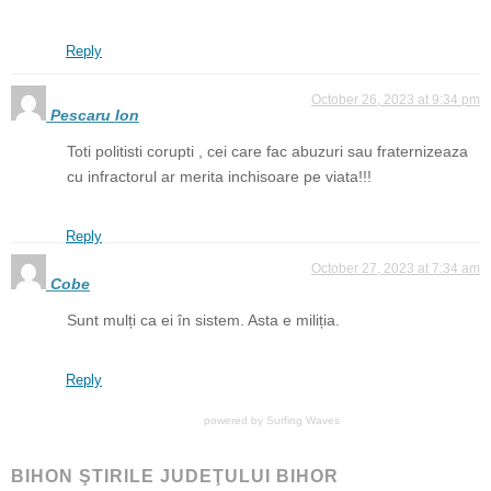
Reply
October 26, 2023 at 9:34 pm
Pescaru Ion
Toti politisti corupti , cei care fac abuzuri sau fraternizeaza
cu infractorul ar merita inchisoare pe viata!!!
Reply
October 27, 2023 at 7:34 am
Cobe
Sunt mulți ca ei în sistem. Asta e miliția.
Reply
powered by
Surfing Waves
BIHON ŞTIRILE JUDEŢULUI BIHOR