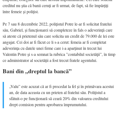
creditul nu știa că banii ceruți ar fi urmat, de fapt, să fie împărțiți
între femeie și polițist.
Pe 7 sau 8 decembrie 2022, polițistul Potre le-ar fi solicitat fratelui
său, Gabriel, și funcționarei să completeze în fals o adeverință care
să ateste că prietenul său care solicita un credit de 79.000 de lei este
angajat. Cei doi ar fi făcut ce li s-a cerut: femeia ar fi completat
adeverința cu datele unei firme care i-a aparținut în trecut lui
Valentin Potre și s-a semnat la rubrica ”contabilul societăţii”, în timp
ce administrator al societății a fost trecut fratele agentului.
Bani din „dreptul la bancă”
„Valu” este acuzat că ar fi procedat la fel și în primăvara acestui
an, de data aceasta cu un prieten al fratelui său. Polițistul a
sfătuit-o pe funcționară să ceară 20% din valoarea creditului
drept comision pentru aprobarea împrumutului.