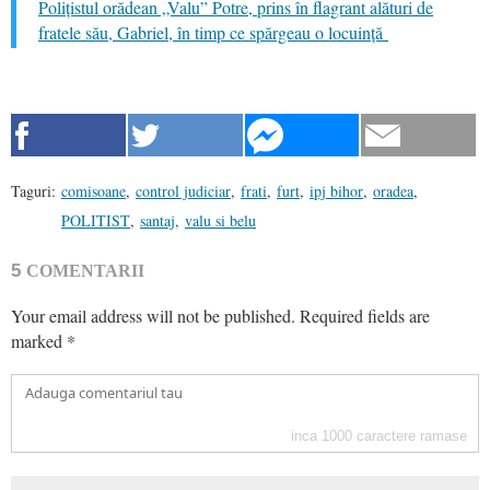
Polițistul orădean „Valu” Potre, prins în flagrant alături de
fratele său, Gabriel, în timp ce spărgeau o locuință
Taguri:
comisoane
,
control judiciar
,
frati
,
furt
,
ipj bihor
,
oradea
,
POLITIST
,
santaj
,
valu si belu
5
COMENTARII
Your email address will not be published.
Required fields are
marked
*
inca
1000
caractere ramase