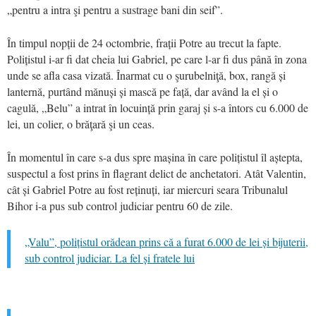
„pentru a intra şi pentru a sustrage bani din seif”.
În timpul nopții de 24 octombrie, frații Potre au trecut la fapte.
Polițistul i-ar fi dat cheia lui Gabriel, pe care l-ar fi dus până în zona
unde se afla casa vizată. Înarmat cu o şurubelniţă, box, rangă și
lanternă, purtând mănuși și mască pe față, dar având la el și o
cagulă, „Belu” a intrat în locuință prin garaj și s-a întors cu 6.000 de
lei, un colier, o brăţară şi un ceas.
În momentul în care s-a dus spre mașina în care polițistul îl aștepta,
suspectul a fost prins în flagrant delict de anchetatori. Atât Valentin,
cât și Gabriel Potre au fost reținuți, iar miercuri seara Tribunalul
Bihor i-a pus sub control judiciar pentru 60 de zile.
„Valu”, polițistul orădean prins că a furat 6.000 de lei și bijuterii,
sub control judiciar. La fel și fratele lui