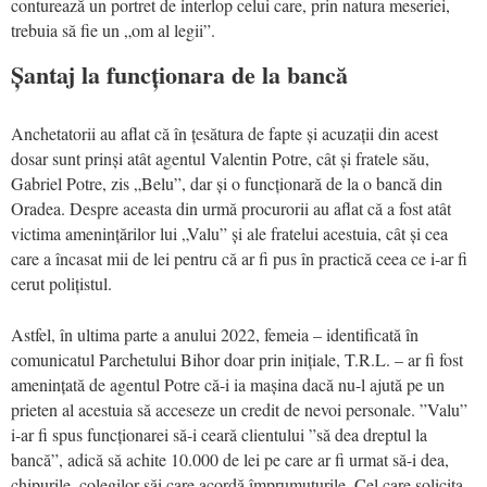
conturează un portret de interlop celui care, prin natura meseriei,
trebuia să fie un „om al legii”.
Șantaj la funcționara de la bancă
Anchetatorii au aflat că în țesătura de fapte și acuzații din acest
dosar sunt prinși atât agentul Valentin Potre, cât și fratele său,
Gabriel Potre, zis „Belu”, dar și o funcționară de la o bancă din
Oradea. Despre aceasta din urmă procurorii au aflat că a fost atât
victima amenințărilor lui „Valu” și ale fratelui acestuia, cât și cea
care a încasat mii de lei pentru că ar fi pus în practică ceea ce i-ar fi
cerut polițistul.
Astfel, în ultima parte a anului 2022, femeia – identificată în
comunicatul Parchetului Bihor doar prin inițiale, T.R.L. – ar fi fost
amenințată de agentul Potre că-i ia mașina dacă nu-l ajută pe un
prieten al acestuia să acceseze un credit de nevoi personale. ”Valu”
i-ar fi spus funcționarei să-i ceară clientului ”să dea dreptul la
bancă”, adică să achite 10.000 de lei pe care ar fi urmat să-i dea,
chipurile, colegilor săi care acordă împrumuturile. Cel care solicita