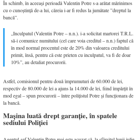
În schimb, în aceeași perioadă Valentin Potre s-a arătat mărinimos
cu o cunoștință de-a lui, căreia i-ar fi redus la jumătate ”dreptul la
bancă”.
„Inculpatul (Valentin Potre – n.n.). i-a solicitat martorei T.R.L.
să-i comunice numitului (cel care voia creditul – n.n.) faptul că
în mod normal procentul este de 20% din valoarea creditului
primit, însă, pentru că este prieten cu inculpatul, va fi de doar
10%”, au detaliat procurorii.
Astfel, comisionul pentru două împrumuturi de 60.000 de lei,
respectiv de 80.000 de lei a ajuns la 14.000 de lei, fiind împărțit în
mod egal – spun procurorii – între polițistul Potre și funcționara de
la bancă.
Mașina luată drept garanție, în spatele
sediului Poliției
Agentul-șef Valentin Potre mai este acuzat că, la sfârșitul lunii iulie,