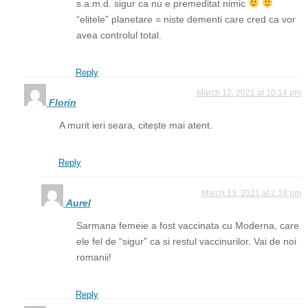
s.a.m.d. sigur ca nu e premeditat nimic
“elitele” planetare = niste dementi care cred ca vor
avea controlul total.
Reply
March 12, 2021 at 10:14 pm
Florin
A murit ieri seara, citește mai atent.
Reply
March 13, 2021 at 2:18 pm
Aurel
Sarmana femeie a fost vaccinata cu Moderna, care
ele fel de “sigur” ca si restul vaccinurilor. Vai de noi
romanii!
Reply