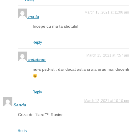
March 13, 2021 at 11:06 am
ma ta
Incepe cu ma ta idiotule!
Reply
March 15, 2021 at 7:57 am
cetatean
nu-s psd-ist , dar decat astia si aia erau mai decenti
Reply
March 12, 2021 at 10:10 pm
Sanda
Criza de “fiara”?! Rusine
Reply