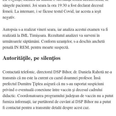
sângele pacientei. Joi seara la ora 19:30 a fost declarat decesul
femeii. La internare, i se făcuse testul Covid, iar acesta a ieșit
negativ.
Autopsia s-a realizat vineri seara, iar analiza acestui examen va fi
realizată la IML Timișoara. Rezultatul analizei va surveni în
următoarele săptămâni. Conform uzanțelor, s-a deschis anchetă
penală IN REM, pentru moarte suspectă.
Autoritățile, pe silențios
Contactată telefonic, directorul DSP Bihor, dr. Daniela Rahotă ne-a
transmis că nu este la curent cu cazul doamnei profesor. Însă
prefectul Dumitru Țiplea asigură că nu s-au raportat suspiciuni
privind o eventuală conexiune între vaccin și decesul cadrului
didactic. Coordonatoarea programului județean de vaccin nu a putut
furniza informații, iar purtătorul de cuvânt al DSP Bihor nu a putut
fi contactat pentru a transmite detalii despre acest caz.