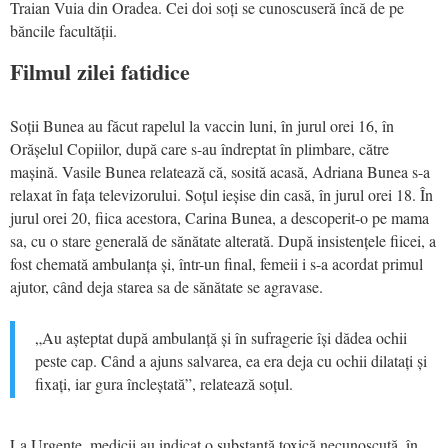
Traian Vuia din Oradea. Cei doi soți se cunoscuseră încă de pe
băncile facultății.
Filmul zilei fatidice
Soții Bunea au făcut rapelul la vaccin luni, în jurul orei 16, în
Orășelul Copiilor, după care s-au îndreptat în plimbare, către
mașină. Vasile Bunea relatează că, sosită acasă, Adriana Bunea s-a
relaxat în fața televizorului. Soțul ieșise din casă, în jurul orei 18. În
jurul orei 20, fiica acestora, Carina Bunea, a descoperit-o pe mama
sa, cu o stare generală de sănătate alterată. După insistențele fiicei, a
fost chemată ambulanța și, într-un final, femeii i s-a acordat primul
ajutor, când deja starea sa de sănătate se agravase.
„Au așteptat după ambulanță și în sufragerie își dădea ochii
peste cap. Când a ajuns salvarea, ea era deja cu ochii dilatați și
fixați, iar gura încleștată”, relatează soțul.
La Urgențe, medicii au indicat o substanță toxică necunoscută, în