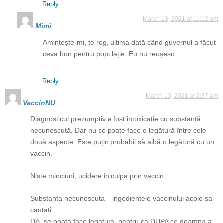
Reply
March 13, 2021 at 11:12 am
Mimi
Amintește-mi, te rog, ultima dată când guvernul a făcut
ceva bun pentru populație. Eu nu reușesc.
Reply
March 13, 2021 at 2:37 am
VaccinNU
Diagnosticul prezumptiv a fost intoxicație cu substanță
necunoscută. Dar nu se poate face o legătură între cele
două aspecte. Este puțin probabil să aibă o legătură cu un
vaccin.
Niste minciuni, ucidere in culpa prin vaccin.
Substanta necunoscuta – ingedientele vaccinului acolo sa
cautati.
DA, se poata face legatura, pentru ca DUPA ce doamna a