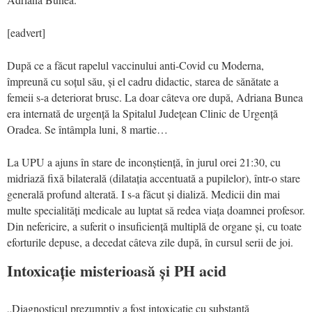
[eadvert]
După ce a făcut rapelul vaccinului anti-Covid cu Moderna,
împreună cu soțul său, și el cadru didactic, starea de sănătate a
femeii s-a deteriorat brusc. La doar câteva ore după, Adriana Bunea
era internată de urgență la Spitalul Județean Clinic de Urgență
Oradea. Se întâmpla luni, 8 martie…
La UPU a ajuns în stare de inconștiență, în jurul orei 21:30, cu
midriază fixă bilaterală (dilatația accentuată a pupilelor), într-o stare
generală profund alterată. I s-a făcut și dializă. Medicii din mai
multe specialități medicale au luptat să redea viața doamnei profesor.
Din nefericire, a suferit o insuficiență multiplă de organe și, cu toate
eforturile depuse, a decedat câteva zile după, în cursul serii de joi.
Intoxicație misterioasă și PH acid
„Diagnosticul prezumptiv a fost intoxicație cu substanță