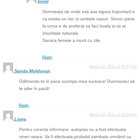
Ionel
Dumneata de unde esti asa sigura.Important e
ca exista un risc in ambele cazuri. Sincer pana
la urma e de preferat sa faci boala si sa ai
imunitate naturala.
Saraca femeie a murit cu zile.
Reply
March 12, 2021 at 10:37 pm
Sanda Moldovan
Odihneste-te in pace scumpa mea surioara! Dumnezeu să
te aibe în pază!
Reply
March 12, 2021 at 10:44 pm
Liana
Pentru corecta informare: autopsia nu a fost efectuata
vineri seara. Va fi efectuata probabil sambata urmând ca