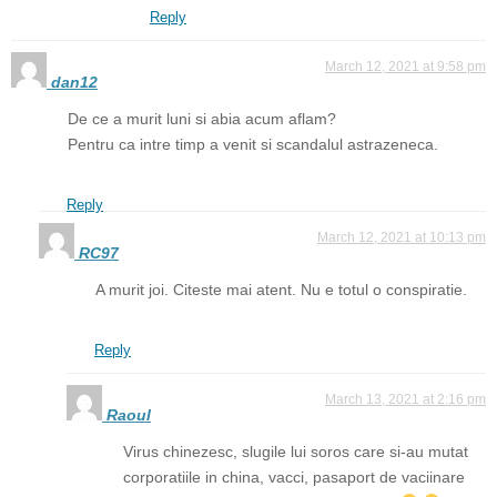
Reply
March 12, 2021 at 9:58 pm
dan12
De ce a murit luni si abia acum aflam?
Pentru ca intre timp a venit si scandalul astrazeneca.
Reply
March 12, 2021 at 10:13 pm
RC97
A murit joi. Citeste mai atent. Nu e totul o conspiratie.
Reply
March 13, 2021 at 2:16 pm
Raoul
Virus chinezesc, slugile lui soros care si-au mutat
corporatiile in china, vacci, pasaport de vaciinare