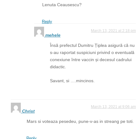
Lenuta Ceausescu?
Reply
March 13, 2021 at 2:18 pm
mehele
Însă prefectul Dumitru Țiplea asigură că nu
s-au raportat suspiciuni privind o eventuală
conexiune între vaccin și decesul cadrului
didactic.
Savant, si ….mincinos.
March 13, 2021 at 9:06 am
Christ
Mars si voteaza pesedeu, pune-v-as in streang pe toti.
Reply