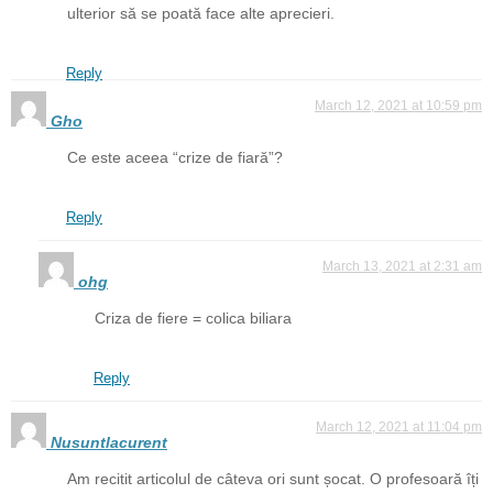
ulterior să se poată face alte aprecieri.
Reply
March 12, 2021 at 10:59 pm
Gho
Ce este aceea “crize de fiară”?
Reply
March 13, 2021 at 2:31 am
ohg
Criza de fiere = colica biliara
Reply
March 12, 2021 at 11:04 pm
Nusuntlacurent
Am recitit articolul de câteva ori sunt șocat. O profesoară îți