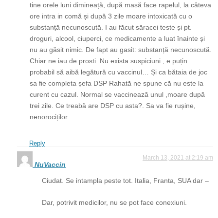
tine orele luni dimineață, după masă face rapelul, la câteva
ore intra in comă și după 3 zile moare intoxicată cu o
substanță necunoscută. I au făcut săracei teste și pt.
droguri, alcool, ciuperci, ce medicamente a luat înainte și
nu au găsit nimic. De fapt au gasit: substanță necunoscută.
Chiar ne iau de prosti. Nu exista suspiciuni , e puțin
probabil să aibă legătură cu vaccinul… Și ca bătaia de joc
sa fie completa șefa DSP Rahată ne spune că nu este la
curent cu cazul. Normal se vaccinează unul ,moare după
trei zile. Ce treabă are DSP cu asta?. Sa va fie rușine,
nenorociților.
Reply
March 13, 2021 at 2:19 am
NuVaccin
Ciudat. Se intampla peste tot. Italia, Franta, SUA dar –
Dar, potrivit medicilor, nu se pot face conexiuni.