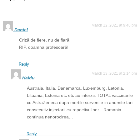
March 12, 2021 at 9:48 pm
Daniel
Criză de fiere, nu de fiară.
RIP, doamna profesoară!
Reply
March 13, 2021 at 2:14 pm
Haidu
Austraia, Italia, Danemarca, Luxemburg, Letonia,
Lituania, Estonia etc etc au interzis TOTAL vaccinarile
cu AstraZeneca dupa mortile survenite in anumite tari
consecutiv injectarii cu repectivul ser…Romania
continua nenorocirea…
Reply