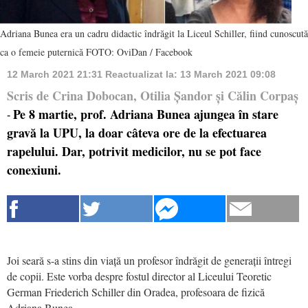
Adriana Bunea era un cadru didactic îndrăgit la Liceul Schiller, fiind cunoscută
ca o femeie puternică FOTO: OviDan / Facebook
12 March 2021 21:31
Reactualizat la:
13 March 2021 09:08
Scris de Crina Dobocan, Otilia Șandor și Călin Corpaș
Pe 8 martie, prof. Adriana Bunea ajungea în stare
-
gravă la UPU, la doar câteva ore de la efectuarea
rapelului. Dar, potrivit medicilor, nu se pot face
conexiuni.
Joi seară s-a stins din viață un profesor îndrăgit de generații întregi
de copii. Este vorba despre fostul director al Liceului Teoretic
German Friederich Schiller din Oradea, profesoara de fizică
Adriana Bunea.