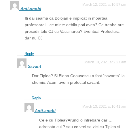
March 12, 2021 at 10:57 pm
Anti-snobi
Iti dai seama ca Bolojan e implicat in moartea
profesoarei…ce minte debila poti avea? Ce treaba are
presedintele CJ cu Vaccinarea? Eventual Prefectura
dar nu CJ
Reply
March 13, 2021 at 2:27 am
Savant
Dar Tiplea? Si Elena Ceausescu a fost “savanta” la
chemie. Acum avem prefectul savant.
Reply
March 13, 2021 at 10:41 am
Anti-snobi
Ce e cu Tiplea?Arunci o intrebare dar …
adresata cui ? sau ce vrei sa zici cu Tiplea si