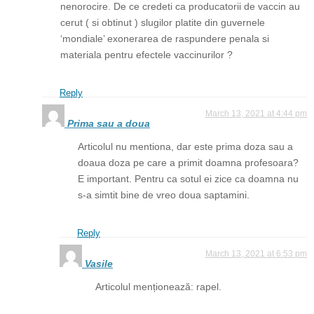
nenorocire. De ce credeti ca producatorii de vaccin au
cerut ( si obtinut ) slugilor platite din guvernele
‘mondiale’ exonerarea de raspundere penala si
materiala pentru efectele vaccinurilor ?
Reply
March 13, 2021 at 4:44 pm
Prima sau a doua
Articolul nu mentiona, dar este prima doza sau a
doaua doza pe care a primit doamna profesoara?
E important. Pentru ca sotul ei zice ca doamna nu
s-a simtit bine de vreo doua saptamini.
Reply
March 13, 2021 at 6:53 pm
Vasile
Articolul menționează: rapel.