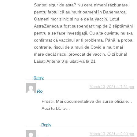
Sunteți sigur de asta? Nu cere nimeni răzbunare
pentru faptul că au murit oameni în Danemarca.
Oameni mor zilnic și nu e de la vaccin. Lotul
AstraZeneca a fost suspendat timp de 2 săptămâni
pentru a se face investigații. Cu alte cuvinte, nu s-a
confirmat că vaccinul ar fi problema. Până la proba
contrarie, riscul de a muri de Covid e mult mai
mare decât riscul provocat de vaccin. O zi buna!
Lăsați Antena 3 și uitati-va la B1
Reply
March 13, 2021 at 7:31 pm
Ro
Prostii. Mai documentati-va din surse oficiale…
Auzi tu B1 tv…
Reply
March 13, 2021 at 9:00 pm