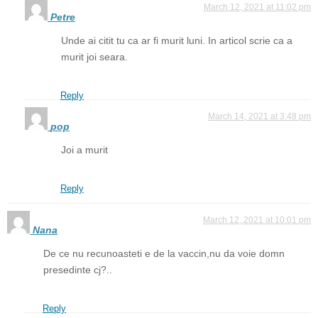
March 12, 2021 at 11:02 pm
Petre
Unde ai citit tu ca ar fi murit luni. In articol scrie ca a
murit joi seara.
Reply
March 14, 2021 at 3:48 pm
pop
Joi a murit
Reply
March 12, 2021 at 10:01 pm
Nana
De ce nu recunoasteti e de la vaccin,nu da voie domn
presedinte cj?..
Reply