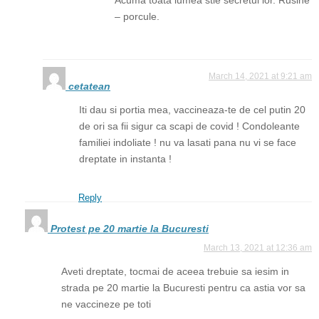
– porcule.
March 14, 2021 at 9:21 am
cetatean
Iti dau si portia mea, vaccineaza-te de cel putin 20
de ori sa fii sigur ca scapi de covid ! Condoleante
familiei indoliate ! nu va lasati pana nu vi se face
dreptate in instanta !
Reply
Protest pe 20 martie la Bucuresti
March 13, 2021 at 12:36 am
Aveti dreptate, tocmai de aceea trebuie sa iesim in
strada pe 20 martie la Bucuresti pentru ca astia vor sa
ne vaccineze pe toti