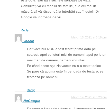
este 60%) sau lasă sechele serioase pe viață.
Consultați-vă cu mediul de familie, el e cel mai în
măsură să vă răspundă la întrebări sau îndoieli. Dr
Google vă îngroapă de vii.
Reply
March 13, 2021 at 6:16 pm
Vaccin
Dar vaccinul ROR a fost testat prima dată pe
șoareci, apoi pe loturi mici de oameni, apoi pe loturi
mai mari de oameni, oameni voluntari.
Pe când acest așa zis vaccin nu s-a testat deloc.
Se pare că acuma este în perioada de testare, se
testează pe oameni.
Reply
March 14, 2021 at 3:23 pm
NuGoogle
Doamna a luat prima doza cu 4 spatamani in urma,