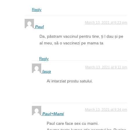
Reply
March 13, 2021 at 6:23 pm
Paul
Da, păstram vaccinul pentru tine, ți l dau și pe
al meu, să o vaccinezi pe mama ta
Reply
March 13, 2021 at 9:11 pm
laup
Ai intarziat prostu satului.
March 13, 2021 at 9:34 pm
Paul+Mami
Paul care face sex cu mami.
Acuma toata lumea stie secretul lor. Rusine