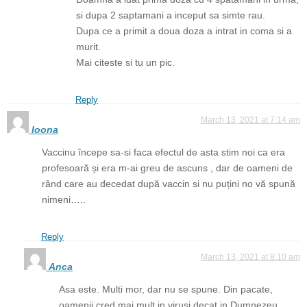
si dupa 2 saptamani a inceput sa simte rau.
Dupa ce a primit a doua doza a intrat in coma si a
murit.
Mai citeste si tu un pic.
Reply
March 13, 2021 at 7:14 am
Ioona
Vaccinu începe sa-si faca efectul de asta stim noi ca era
profesoară și era m-ai greu de ascuns , dar de oameni de
rând care au decedat după vaccin si nu puțini no vă spună
nimeni…..
Reply
March 13, 2021 at 8:10 am
Anca
Asa este. Multi mor, dar nu se spune. Din pacate,
oamenii cred mai mult in virusi decat in Dumnezeu.