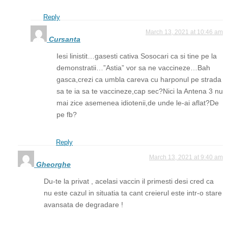
Reply
March 13, 2021 at 10:46 am
Cursanta
Iesi linistit…gasesti cativa Sosocari ca si tine pe la
demonstratii…”Astia” vor sa ne vaccineze…Bah
gasca,crezi ca umbla careva cu harponul pe strada
sa te ia sa te vaccineze,cap sec?Nici la Antena 3 nu
mai zice asemenea idiotenii,de unde le-ai aflat?De
pe fb?
Reply
March 13, 2021 at 9:40 am
Gheorghe
Du-te la privat , acelasi vaccin il primesti desi cred ca
nu este cazul in situatia ta cant creierul este intr-o stare
avansata de degradare !