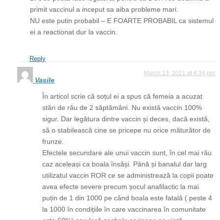
primit vaccinul a inceput sa aiba probleme mari.
NU este putin probabil – E FOARTE PROBABIL ca sistemul
ei a reactionat dur la vaccin.
Reply
March 13, 2021 at 4:34 pm
Vasile
În articol scrie că soțul ei a spus că femeia a acuzat
stări de rău de 2 săptămâni. Nu există vaccin 100%
sigur. Dar legătura dintre vaccin și deces, dacă există,
să o stabilească cine se pricepe nu orice măturător de
frunze.
Efectele secundare ale unui vaccin sunt, în cel mai rău
caz aceleași ca boala însăși. Până și banalul dar larg
utilizatul vaccin ROR ce se administrează la copii poate
avea efecte severe precum șocul anafilactic la mai
puțin de 1 din 1000 pe când boala este fatală ( peste 4
la 1000 în condițiile în care vaccinarea în comunitate