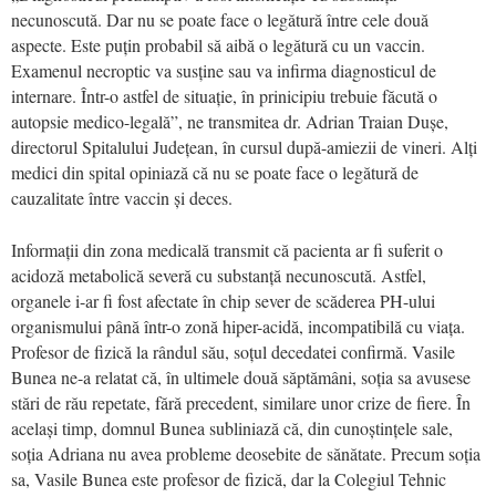
necunoscută. Dar nu se poate face o legătură între cele două
aspecte. Este puțin probabil să aibă o legătură cu un vaccin.
Examenul necroptic va susține sau va infirma diagnosticul de
internare. Într-o astfel de situație, în prinicipiu trebuie făcută o
autopsie medico-legală”, ne transmitea dr. Adrian Traian Dușe,
directorul Spitalului Județean, în cursul după-amiezii de vineri. Alți
medici din spital opiniază că nu se poate face o legătură de
cauzalitate între vaccin și deces.
Informații din zona medicală transmit că pacienta ar fi suferit o
acidoză metabolică severă cu substanță necunoscută. Astfel,
organele i-ar fi fost afectate în chip sever de scăderea PH-ului
organismului până într-o zonă hiper-acidă, incompatibilă cu viața.
Profesor de fizică la rândul său, soțul decedatei confirmă. Vasile
Bunea ne-a relatat că, în ultimele două săptămâni, soția sa avusese
stări de rău repetate, fără precedent, similare unor crize de fiere. În
același timp, domnul Bunea subliniază că, din cunoștințele sale,
soția Adriana nu avea probleme deosebite de sănătate. Precum soția
sa, Vasile Bunea este profesor de fizică, dar la Colegiul Tehnic