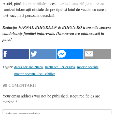
Astfel, până la ora publicării acestui articol, autoritățile nu ne-au
furnizat informații oficiale despre tipul și lotul de vaccin cu care a
fost vaccinată persoana decedată.
Redacția JURNAL BIHOREAN & BIHON.RO transmite sincere
condoleanțe familiei îndurerate. Dumnezeu s-o odihnească în
pace!
Taguri:
deces adriana bunea
,
liceul schiller oradea
,
moarte socanta
,
moarte socanta liceu schiller
90
COMENTARII
Your email address will not be published.
Required fields are
marked
*