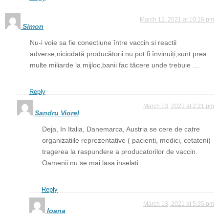
March 12, 2021 at 10:16 pm
Simon
Nu-i voie sa fie conectiune între vaccin si reactii
adverse,niciodată producătorii nu pot fi învinuiți,sunt prea
multe miliarde la mijloc,banii fac tăcere unde trebuie …
Reply
March 13, 2021 at 2:21 pm
Sandru Viorel
Deja, In Italia, Danemarca, Austria se cere de catre
organizatiile reprezentative ( pacienti, medici, cetateni)
tragerea la raspundere a producatorilor de vaccin.
Oamenii nu se mai lasa inselati.
Reply
March 13, 2021 at 5:35 pm
Ioana