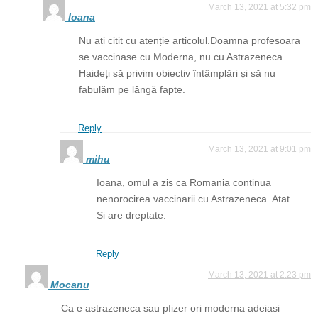
March 13, 2021 at 5:32 pm
Ioana
Nu ați citit cu atenție articolul.Doamna profesoara
se vaccinase cu Moderna, nu cu Astrazeneca.
Haideți să privim obiectiv întâmplări și să nu
fabulăm pe lângă fapte.
Reply
March 13, 2021 at 9:01 pm
mihu
Ioana, omul a zis ca Romania continua
nenorocirea vaccinarii cu Astrazeneca. Atat.
Si are dreptate.
Reply
March 13, 2021 at 2:23 pm
Mocanu
Ca e astrazeneca sau pfizer ori moderna adeiasi