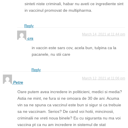
sinteti niste criminali, habar nu aveti ce ingrediente sint
in vaccinul promovat de multipharma.
Reply
March 14, 2021 at 11:44 pm
crs
in vaccin este sars cov, acela bun, tulpina ca la
pacanele, nu stii care
Reply
March 12, 2021 at 11:06 pm
Petre
Oare putem avea incredere in politicieni, medici si media?
Astia ne mint, ne fura si ne omoara de 30 de ani. Acuma
vin sa ne spuna ca vaccinul este bun si sigur si ca trebuie
sa ne vaccinam. Serios? De cand voi hotii, mincinosii,
criminalii ne vreti noua binele? Eu cu siguranta nu ma voi
vaccina pt ca nu am incredere in sistemul de stat