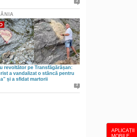
3
ÂNIA
O
u revoltător pe Transfăgărășan:
rist a vandalizat o stâncă pentru
” și a sfidat martorii
3
APLICAȚII
MOBILE