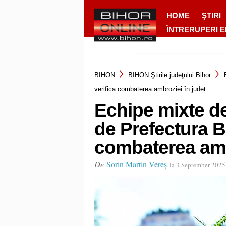
HOME
ŞTIRI
ÎNTRERUPERI 
BIHON
BIHON Ştirile judeţului Bihor
verifica combaterea ambroziei în județ
Echipe mixte de
de Prefectura Bi
combaterea amb
De
Sorin Martin Vereș
la 3 September 2025