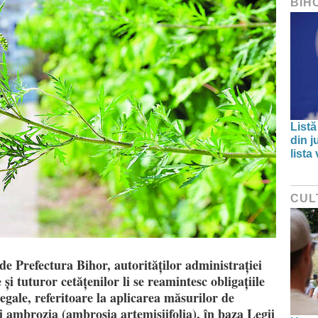
BIH
Listă
din j
lista
CUL
de Prefectura Bihor, autorităților administrației
e și tuturor cetățenilor li se reamintesc obligațiile
legale, referitoare la aplicarea măsurilor de
i ambrozia (ambrosia artemisiifolia), în baza Legii