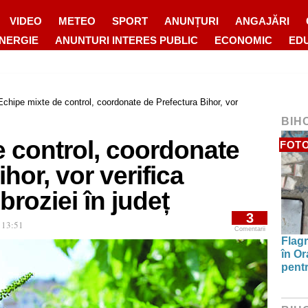
VIDEO
METEO
SPORT
ANUNȚURI
ANGAJĂRI
ENERGIE
ANUNTURI INTERES PUBLIC
ECONOMIC
ED
Echipe mixte de control, coordonate de Prefectura Bihor, vor
BIH
 control, coordonate
FOT
hor, vor verifica
roziei în județ
3
 13:51
Comentarii
Flagr
în Or
pentr