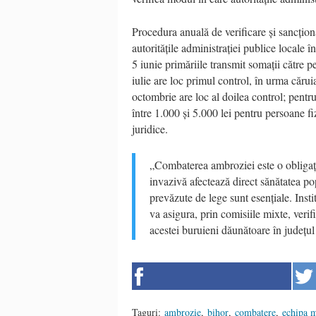
Procedura anuală de verificare și sancțio
autoritățile administrației publice locale î
5 iunie primăriile transmit somații către 
iulie are loc primul control, în urma cărui
octombrie are loc al doilea control; pent
între 1.000 și 5.000 lei pentru persoane fi
juridice.
„Combaterea ambroziei este o obligație
invazivă afectează direct sănătatea pop
prevăzute de lege sunt esențiale. Instit
va asigura, prin comisiile mixte, verif
acestei buruieni dăunătoare în județu
Taguri:
ambrozie
,
bihor
,
combatere
,
echipa m