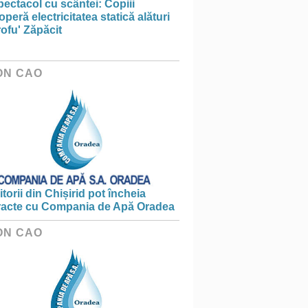
ectacol cu scântei: Copiii
peră electricitatea statică alături
ofu' Zăpăcit
ON CAO
torii din Chișirid pot încheia
racte cu Compania de Apă Oradea
ON CAO