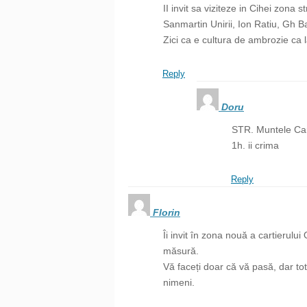
II invit sa viziteze in Cihei zona st
Sanmartin Unirii, Ion Ratiu, Gh Ba
Zici ca e cultura de ambrozie ca l
Reply
Doru
STR. Muntele Car
1h. ii crima
Reply
Florin
Îi invit în zona nouă a cartierulu
măsură.
Vă faceți doar că vă pasă, dar t
nimeni.