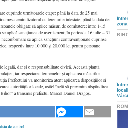
nare cuprinde următoarele etape: până la data de 25 mai
Între
ntocmesc centralizatorul cu terenurile infestate; până la data de
zona
persoanele obligate să aplice măsuri de combatere; între 1-15
a se aplică sancțiunea de avertisment; în perioada 16 iulie – 31
BIH
ru neconformare se aplică sancțiuni contravenționale cuprinse
zice, respectiv între 10.000 și 20.000 lei pentru persoane
 legală, dar și o responsabilitate civică. Această plantă
ulației, iar respectarea termenelor și aplicarea măsurilor
uția Prefectului va monitoriza atent aplicarea dispozițiilor și
Între
icarea autorităților locale, astfel încât să prevenim răspândirea
local
l Bihor” a transmis prefectul Marcel Daniel Dragoș.
Vârc
ROM
ixta de control