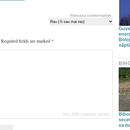
filtreaza comentariile
Guver
energ
Boloj
Required fields are marked
*
săpt
BIH
Bihor
inca
1000
caractere ramase
secet
va ma