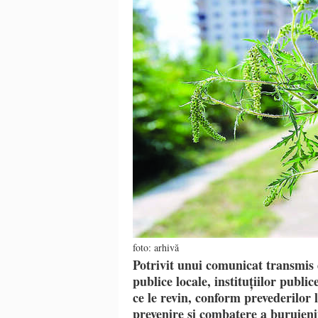
foto: arhivă
Potrivit unui comunicat transmis 
publice locale, instituțiilor public
ce le revin, conform prevederilor 
prevenire și combatere a buruieni