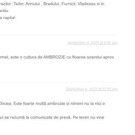
razilor :Teilor, Arinului , Bradului, Furnicii, Vladeasa si in
ritiu.
a rapita!
September 4, 2025 at 8:06 am
mel, este o cultura de AMBROZIE cu floarea soarelui aprox
September 8, 2025 at 11:50 am
i Oncea. Este foarte multă ambrozie și nimeni nu ia nici o
otul se rezumă la comunicate de presă. Pe teren nu vine