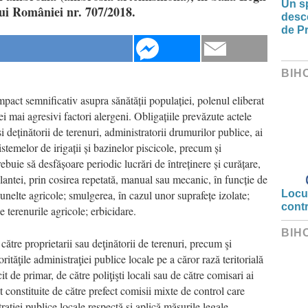
Un sp
ui României nr. 707/2018.
desco
de Pr
BIH
pact semnificativ asupra sănătății populației, polenul eliberat
ei mai agresivi factori alergeni. Obligațiile prevăzute actele
i deținătorii de terenuri, administratorii drumurilor publice, ai
sistemelor de irigații și bazinelor piscicole, precum și
trebuie să desfășoare periodic lucrări de întreținere și curățare,
plantei, prin cosirea repetată, manual sau mecanic, în funcție de
u unelte agricole; smulgerea, în cazul unor suprafețe izolate;
Locui
cont
e terenurile agricole; erbicidare.
BIH
către proprietarii sau deţinătorii de terenuri, precum şi
orităţile administraţiei publice locale pe a căror rază teritorială
t de primar, de către poliţişti locali sau de către comisari ai
constituite de către prefect comisii mixte de control care
rației publice locale respectă și aplică măsurile legale.