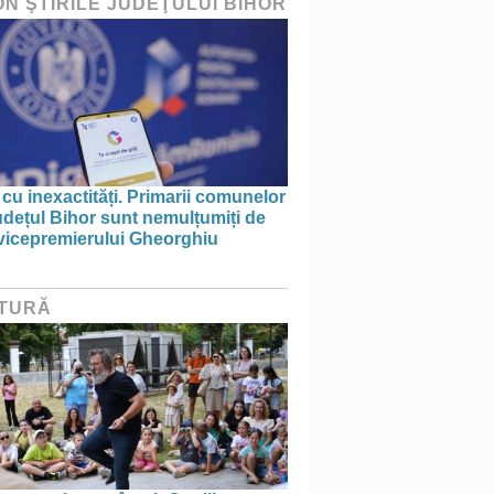
ON ŞTIRILE JUDEŢULUI BIHOR
 cu inexactități. Primarii comunelor
udețul Bihor sunt nemulțumiți de
 vicepremierului Gheorghiu
TURĂ