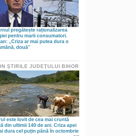
nul pregătește raționalizarea
iei pentru marii consumatori.
an: „Criza ar mai putea dura o
ămână, două”
ON ŞTIRILE JUDEŢULUI BIHOR
ul este lovit de cea mai cruntă
ă din ultimii 140 de ani. Criza apei
i dura cel puțin până în octombrie