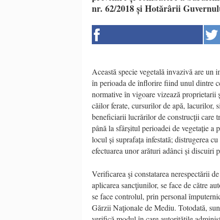
nr. 62/2018 și Hotărârii Guvernul
Această specie vegetală invazivă are un im
în perioada de înflorire fiind unul dintre c
normative în vigoare vizează proprietarii ș
căilor ferate, cursurilor de apă, lacurilor, 
beneficiarii lucrărilor de construcții care 
până la sfârșitul perioadei de vegetație a 
locul și suprafața infestată; distrugerea c
efectuarea unor arături adânci și discuiri p
Verificarea şi constatarea nerespectării de 
aplicarea sancţiunilor, se face de către aut
se face controlul, prin personal împuternici
Gărzii Naţionale de Mediu. Totodată, sunt 
verifică modul în care autoritățile administ