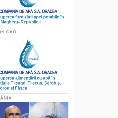
ruperea furnizării apei potabile în
 Magheru–Republicii
ON CAO
ruperea alimentării cu apă în
itățile Tileagd, Tilecuș, Șerghiș,
iorog și Fâșca
ÂNIA