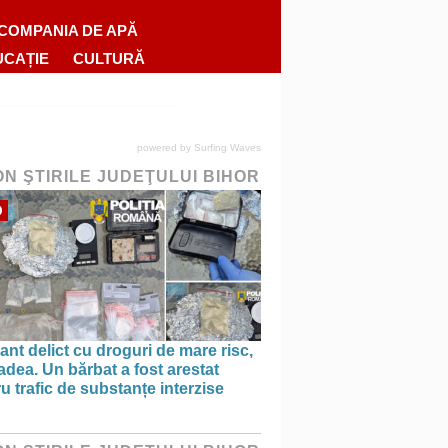
COMPANIA DE APĂ
UCAȚIE
CULTURĂ
powered by
Surfing Waves
ON ŞTIRILE JUDEŢULUI BIHOR
O
ant delict cu droguri de mare risc,
adea. Un bărbat a fost arestat
u trafic de substanțe interzise