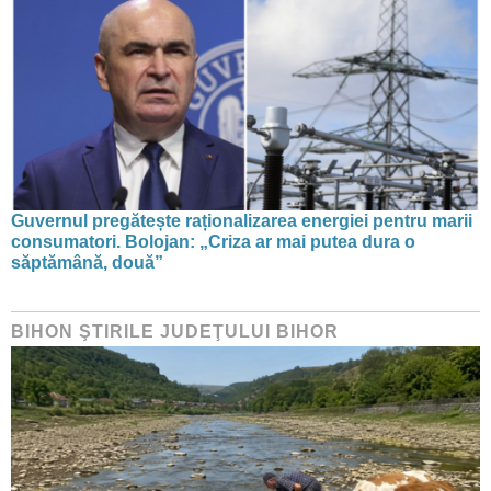
Guvernul pregătește raționalizarea energiei pentru marii
consumatori. Bolojan: „Criza ar mai putea dura o
săptămână, două”
BIHON ŞTIRILE JUDEŢULUI BIHOR