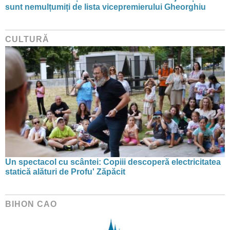
sunt nemulțumiți de lista vicepremierului Gheorghiu
CULTURĂ
Un spectacol cu scântei: Copiii descoperă electricitatea
statică alături de Profu' Zăpăcit
BIHON CAO