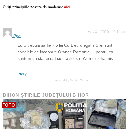
Citiți principiile noastre de moderare
aici
!
May 31, 2026 at 6:41 pm
Ppa
Euro trebuia sa fie 7,5 lei Cu 1 euro egal 7 5 lei sunt
cartelele de incarcare Orange Romania…..pentru ca
suntem un stat esuat cum a scos-o Werner Iohannis.
Reply
powered by
Surfing Waves
BIHON ŞTIRILE JUDEŢULUI BIHOR
FOTO