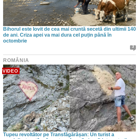
Bihorul este lovit de cea mai cruntă secetă din ultimii 140
de ani. Criza apei va mai dura cel puțin până în
octombrie
3
ROMÂNIA
VIDEO
Tupeu revoltător pe Transfăgărășan: Un turist a