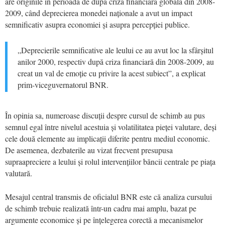
are originile în perioada de după criza financiară globală din 2008-
2009, când deprecierea monedei naționale a avut un impact
semnificativ asupra economiei și asupra percepției publice.
„Deprecierile semnificative ale leului ce au avut loc la sfârșitul
anilor 2000, respectiv după criza financiară din 2008-2009, au
creat un val de emoție cu privire la acest subiect”, a explicat
prim-viceguvernatorul BNR.
În opinia sa, numeroase discuții despre cursul de schimb au pus
semnul egal între nivelul acestuia și volatilitatea pieței valutare, deși
cele două elemente au implicații diferite pentru mediul economic.
De asemenea, dezbaterile au vizat frecvent presupusa
supraapreciere a leului și rolul intervențiilor băncii centrale pe piața
valutară.
Mesajul central transmis de oficialul BNR este că analiza cursului
de schimb trebuie realizată într-un cadru mai amplu, bazat pe
argumente economice și pe înțelegerea corectă a mecanismelor