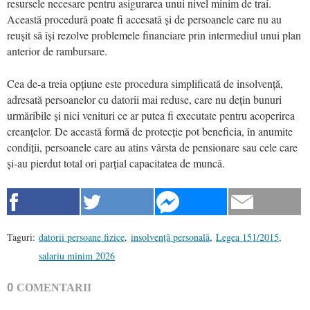
resursele necesare pentru asigurarea unui nivel minim de trai.
Această procedură poate fi accesată și de persoanele care nu au
reușit să își rezolve problemele financiare prin intermediul unui plan
anterior de rambursare.
Cea de-a treia opțiune este procedura simplificată de insolvență,
adresată persoanelor cu datorii mai reduse, care nu dețin bunuri
urmăribile și nici venituri ce ar putea fi executate pentru acoperirea
creanțelor. De această formă de protecție pot beneficia, în anumite
condiții, persoanele care au atins vârsta de pensionare sau cele care
și-au pierdut total ori parțial capacitatea de muncă.
Taguri:
datorii persoane fizice
,
insolvență personală
,
Legea 151/2015
,
salariu minim 2026
0
COMENTARII