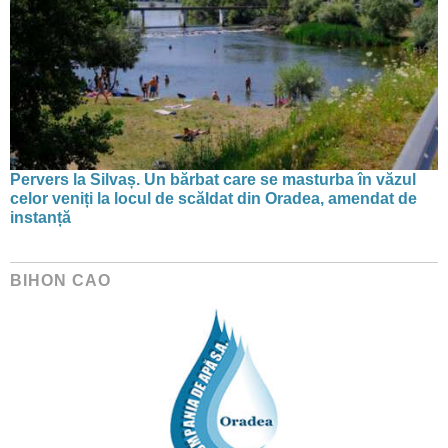
Pervers la Silvaș. Un bărbat care se masturba în văzul
celor veniți la locul de scăldat din Oradea, amendat de
instanță
BIHON CAO