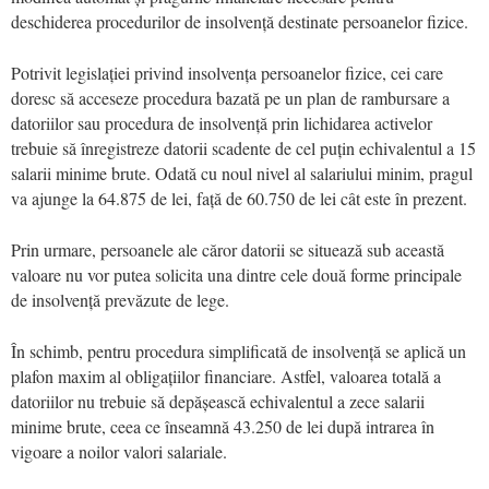
deschiderea procedurilor de insolvență destinate persoanelor fizice.
Potrivit legislației privind insolvența persoanelor fizice, cei care
doresc să acceseze procedura bazată pe un plan de rambursare a
datoriilor sau procedura de insolvență prin lichidarea activelor
trebuie să înregistreze datorii scadente de cel puțin echivalentul a 15
salarii minime brute. Odată cu noul nivel al salariului minim, pragul
va ajunge la 64.875 de lei, față de 60.750 de lei cât este în prezent.
Prin urmare, persoanele ale căror datorii se situează sub această
valoare nu vor putea solicita una dintre cele două forme principale
de insolvență prevăzute de lege.
În schimb, pentru procedura simplificată de insolvență se aplică un
plafon maxim al obligațiilor financiare. Astfel, valoarea totală a
datoriilor nu trebuie să depășească echivalentul a zece salarii
minime brute, ceea ce înseamnă 43.250 de lei după intrarea în
vigoare a noilor valori salariale.