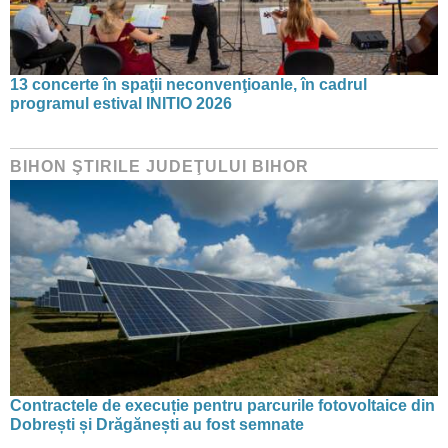
13 concerte în spaţii neconvenţioanle, în cadrul
programul estival INITIO 2026
BIHON ŞTIRILE JUDEŢULUI BIHOR
Contractele de execuție pentru parcurile fotovoltaice din
Dobrești și Drăgănești au fost semnate