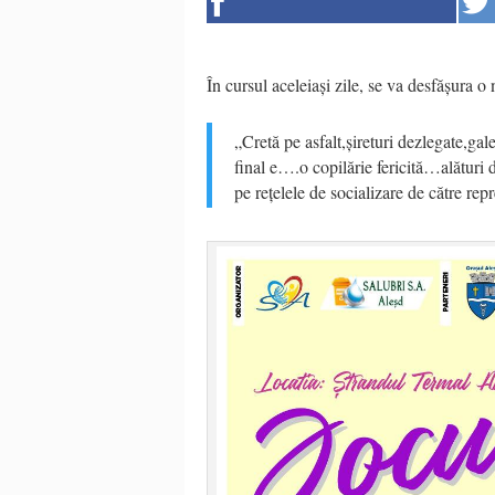
În cursul aceleiași zile, se va desfășura o 
„Cretă pe asfalt,șireturi dezlegate,ga
final e….o copilărie fericită…alături d
pe rețelele de socializare de către re