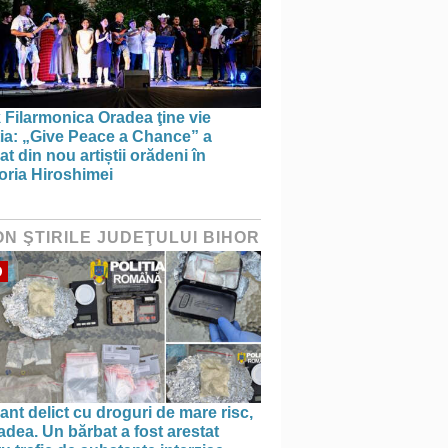
 Filarmonica Oradea ţine vie
ția: „Give Peace a Chance” a
t din nou artiștii orădeni în
ria Hiroshimei
ON ŞTIRILE JUDEŢULUI BIHOR
O
ant delict cu droguri de mare risc,
adea. Un bărbat a fost arestat