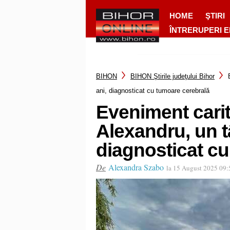
HOME
ŞTIRI
ÎNTRERUPERI 
BIHON
BIHON Ştirile judeţului Bihor
ani, diagnosticat cu tumoare cerebrală
Eveniment carit
Alexandru, un t
diagnosticat cu
De
Alexandra Szabo
la 15 August 2025 09