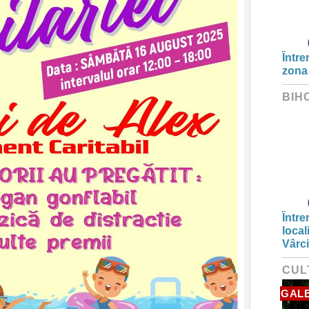
Între
zona
BIH
Între
local
Vârc
CUL
GALE