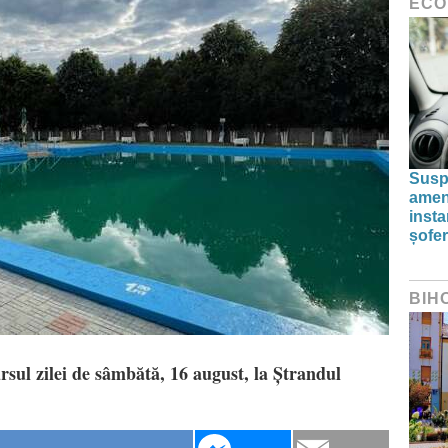
ECO
Susp
amenz
inst
șofer
BIH
rsul zilei de sâmbătă, 16 august, la Ștrandul