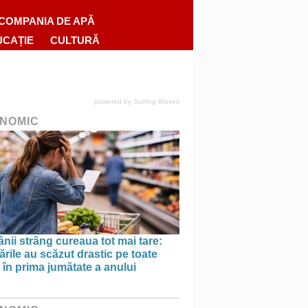
COMPANIA DE APĂ
UCAȚIE
CULTURĂ
powered by
Surfing Waves
NOMIC
ii strâng cureaua tot mai tare:
rile au scăzut drastic pe toate
le în prima jumătate a anului