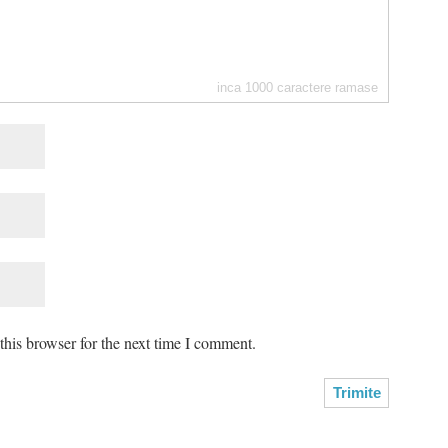
inca
1000
caractere ramase
his browser for the next time I comment.