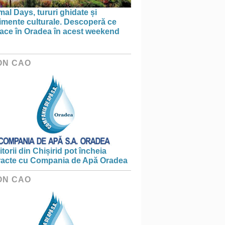
al Days, tururi ghidate și
imente culturale. Descoperă ce
face în Oradea în acest weekend
ON CAO
torii din Chișirid pot încheia
racte cu Compania de Apă Oradea
ON CAO