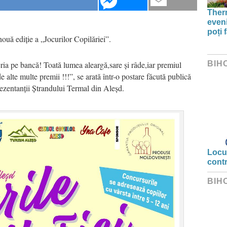
Therm
even
poți 
nouă ediție a „Jocurilor Copilăriei”.
leria pe bancă! Toată lumea aleargă,sare și râde,iar premiul
BIH
e alte multe premii !!!”, se arată într-o postare făcută publică
prezentanții Ștrandului Termal din Aleșd.
Locui
cont
BIH