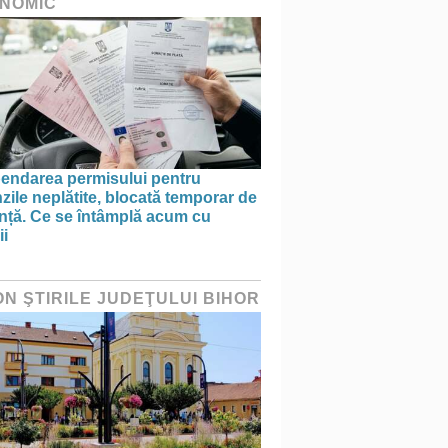
NOMIC
endarea permisului pentru
ile neplătite, blocată temporar de
anță. Ce se întâmplă acum cu
ii
ON ŞTIRILE JUDEŢULUI BIHOR