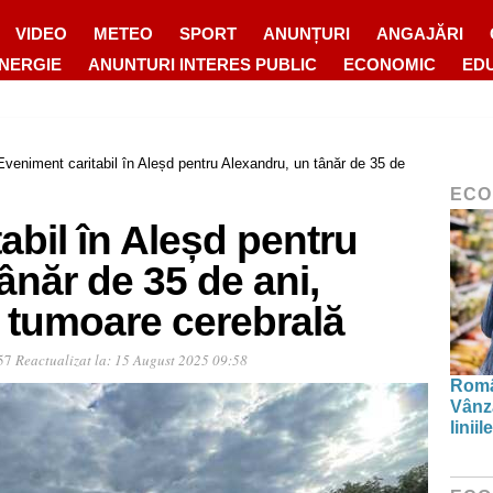
VIDEO
METEO
SPORT
ANUNȚURI
ANGAJĂRI
ENERGIE
ANUNTURI INTERES PUBLIC
ECONOMIC
ED
Eveniment caritabil în Aleșd pentru Alexandru, un tânăr de 35 de
ECO
abil în Aleșd pentru
ânăr de 35 de ani,
 tumoare cerebrală
:57
Reactualizat la:
15 August 2025 09:58
Român
Vânză
linii