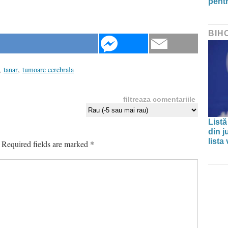
pentr
BIH
,
tanar
,
tumoare cerebrala
filtreaza comentariile
Listă
din j
lista
Required fields are marked
*