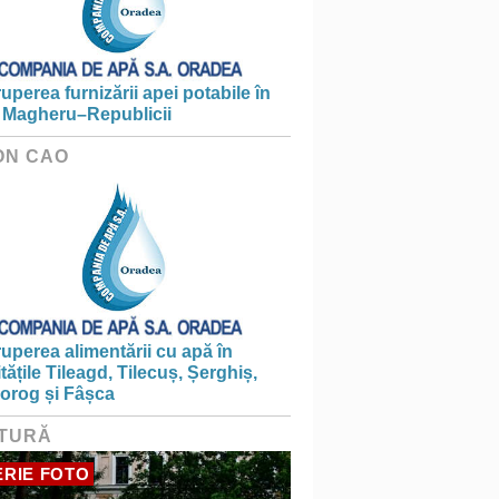
ruperea furnizării apei potabile în
 Magheru–Republicii
ON CAO
ruperea alimentării cu apă în
itățile Tileagd, Tilecuș, Șerghiș,
iorog și Fâșca
TURĂ
RIE FOTO