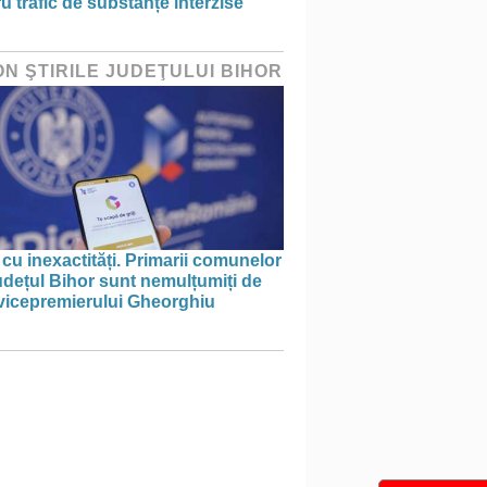
u trafic de substanțe interzise
ON ŞTIRILE JUDEŢULUI BIHOR
 cu inexactități. Primarii comunelor
udețul Bihor sunt nemulțumiți de
 vicepremierului Gheorghiu