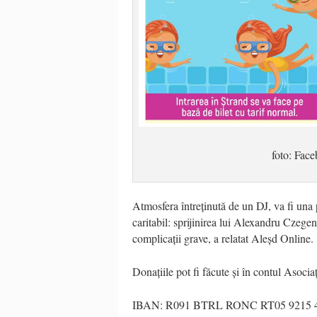
foto: Fac
Atmosfera întreținută de un DJ, va fi una 
caritabil: sprijinirea lui Alexandru Czegen
complicații grave, a relatat Aleșd Online.
Donațiile pot fi făcute și în contul Asoc
IBAN: R091 BTRL RONC RT05 9215 450