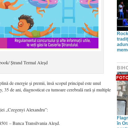
Rock
tradi
aduna
memo
ebook/ Ștrand Termal Aleșd
BIH
FOT
plină de energie și premii, însă scopul principal este unul
y, 35 de ani, diagnosticat cu tumoare cerebrală rară și multiple
iației „Czegenyi Alexandru”:
Flagr
1 – Banca Transilvania Aleșd.
în Or