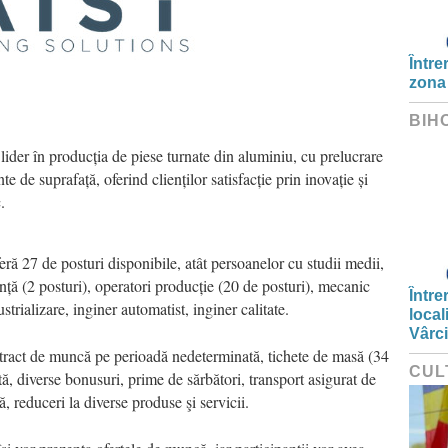
Între
zona
BIH
ider în producția de piese turnate din aluminiu, cu prelucrare
e de suprafață, oferind clienților satisfacție prin inovație și
.
ă 27 de posturi disponibile, atât persoanelor cu studii medii,
ță (2 posturi), operatori producție (20 de posturi), mecanic
Între
trializare, inginer automatist, inginer calitate.
local
Vârc
contract de muncă pe perioadă nedeterminată, tichete de masă (34
CUL
ită, diverse bonusuri, prime de sărbători, transport asigurat de
, reduceri la diverse produse şi servicii.