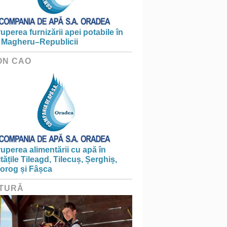
ruperea furnizării apei potabile în
 Magheru–Republicii
ON CAO
ruperea alimentării cu apă în
itățile Tileagd, Tilecuș, Șerghiș,
iorog și Fâșca
TURĂ