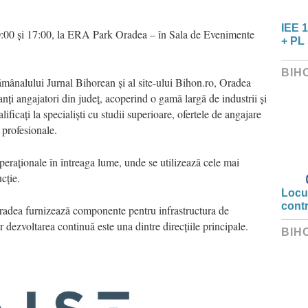
IEE 1
0:00 și 17:00, la ERA Park Oradea – în Sala de Evenimente
+ PL 
BIH
mânalului Jurnal Bihorean și al site-ului Bihon.ro, Oradea
i angajatori din județ, acoperind o gamă largă de industrii și
lificați la specialiști cu studii superioare, ofertele de angajare
r profesionale.
operaționale în întreaga lume, unde se utilizează cele mai
cție.
Locui
cont
radea furnizează componente pentru infrastructura de
r dezvoltarea continuă este una dintre direcțiile principale.
BIH