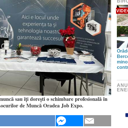
BIH
VIDE
Orăde
Berc
minor
contr
ANU
ENE
muncă sau îți dorești o schimbare profesională în
 Locurilor de Muncă Oradea Job Expo.