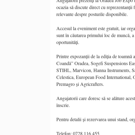
Angajatorii prezenți la Oradea Job Expo îș
ocazia să discute direct cu reprezentanții f
relevante despre posturile disponibile.
Accesul la eveniment este gratuit, iar organi
sunt în căutarea primului loc de muncă, a 
oportunități.
Printre expozanții de la ediția de toamn
Coandă” Oradea, Sogefi Suspensions Eas
STIHL, Marvicon, Hanna Instruments, Sa
Celestica, European Food International, 
Premagro și Agricrafters.
Angajatorii care doresc să se alăture ace
înscrie.
Pentru detalii și rezervarea unui stand, org
Telefon: 0728 116 455