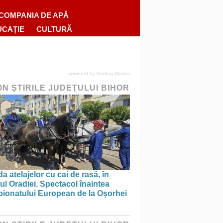
COMPANIA DE APĂ
UCAȚIE
CULTURĂ
powered by
Surfing Waves
ON ŞTIRILE JUDEŢULUI BIHOR
a atelajelor cu cai de rasă, în
ul Oradiei. Spectacol înaintea
ionatului European de la Oșorhei