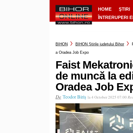
HOME
ŞTIRI
ÎNTRERUPERI 
BIHON
BIHON Ştirile judeţului Bihor
a Oradea Job Expo
Faist Mekatroni
de muncă la edi
Oradea Job Ex
De
Teodor Biriș
la 4 October 2025 07:00
Rea