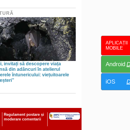
TURĂ
APLICAȚII
MOBILE
Android
D
i, invitați să descopere viața
să din adâncuri în atelierul
erele întunericului: viețuitoarele
eșteri”
iOS
D
Regulament postare și
moderare comentarii