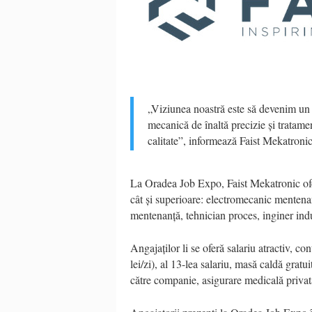
„Viziunea noastră este să devenim un l
mecanică de înaltă precizie și tratament
calitate”, informează Faist Mekatronic
La Oradea Job Expo, Faist Mekatronic ofer
cât și superioare: electromecanic mentenan
mentenanță, tehnician proces, inginer indus
Angajaților li se oferă salariu atractiv, 
lei/zi), al 13-lea salariu, masă caldă gratu
către companie, asigurare medicală privată