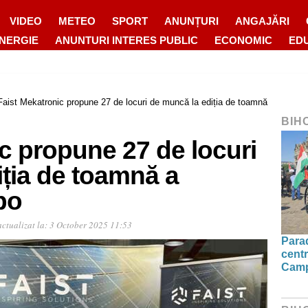
VIDEO
METEO
SPORT
ANUNȚURI
ANGAJĂRI
ENERGIE
ANUNTURI INTERES PUBLIC
ECONOMIC
ED
Faist Mekatronic propune 27 de locuri de muncă la ediția de toamnă
BIH
c propune 27 de locuri
ția de toamnă a
po
ctualizat la:
3 October 2025 11:53
Parad
centr
Camp