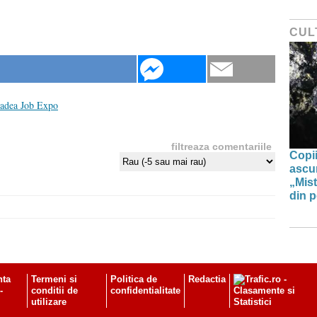
CUL
adea Job Expo
filtreaza comentariile
Copii
ascun
„Mist
din p
nta
Termeni si
Politica de
Redactia
-
conditii de
confidentialitate
utilizare