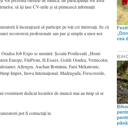
i vor prezenta ofertele de muncă, iar participanții vor avea
irmelor, să își lase CV-urile și să primească informații
zatorii îi încurajează să participe pe toți cei interesați, fie că
Festi
unei reconversii profesionale sau pur și simplu a unor noi
„Dor
cea d
ă a Oradea Job Expo se numără: Școala Postliceală „Henri
BIH
tern Europe, FinProm, H.Essers, Golde Oradea, Vernicolor,
lesianer, Allengra, Auchan România, Faist Mekatronic,
Olimp Impex, Inova Internațional, Madrugada, Frescoverde,
stui eveniment dedicat locurilor de muncă mai au timp să se
Bihor
pentr
anizatorii pot fi contactați la:
pentr
păsăr