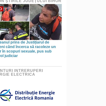
ON ŞTIRILE JUDEŢULUI BIHOR
O
anul prins de Justițiarul de
eni când încerca să racoleze un
 în scopuri sexuale, pus sub
ol judiciar
NTURI INTRERUPERI
RGIE ELECTRICA