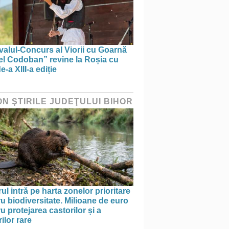
valul-Concurs al Viorii cu Goarnă
el Codoban” revine la Roșia cu
e-a XIII-a ediție
ON ŞTIRILE JUDEŢULUI BIHOR
ul intră pe harta zonelor prioritare
u biodiversitate. Milioane de euro
u protejarea castorilor și a
ilor rare