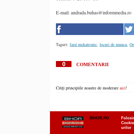
E-mail: andrada.buhas@informmedia.ro
Taguri:
faist mekatronic
,
locuri de munca
,
Or
0
COMENTARII
Citiți principiile noastre de moderare
aici
!
BIHON.RO
Folosi
Cookie
urilor