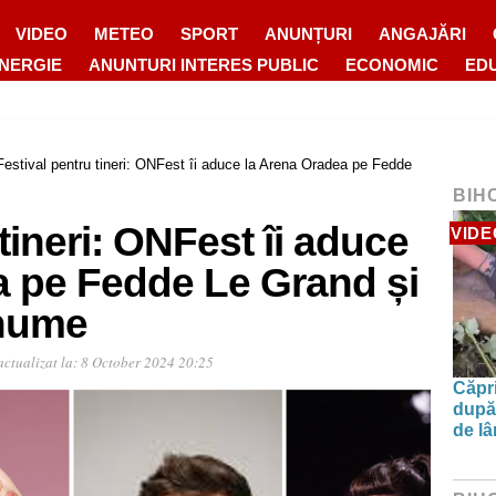
VIDEO
METEO
SPORT
ANUNȚURI
ANGAJĂRI
ENERGIE
ANUNTURI INTERES PUBLIC
ECONOMIC
ED
Festival pentru tineri: ONFest îi aduce la Arena Oradea pe Fedde
BIH
tineri: ONFest îi aduce
VIDE
a pe Fedde Le Grand și
renume
ctualizat la:
8 October 2024 20:25
Căpri
după 
de l