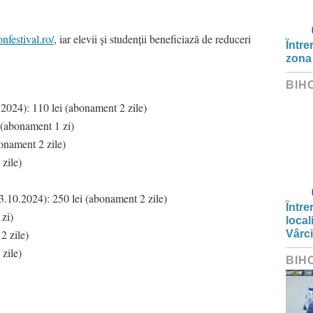
onfestival.ro/
, iar elevii și studenții beneficiază de reduceri
Între
zona
BIH
.2024): 110 lei (abonament 2 zile)
 (abonament 1 zi)
onament 2 zile)
zile)
.10.2024): 250 lei (abonament 2 zile)
Între
zi)
local
2 zile)
Vârc
zile)
BIH