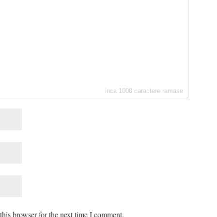
inca
1000
caractere ramase
his browser for the next time I comment.