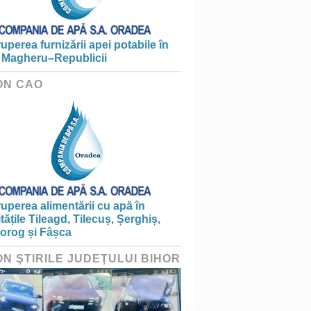
ruperea furnizării apei potabile în
 Magheru–Republicii
ON CAO
ruperea alimentării cu apă în
itățile Tileagd, Tilecuș, Șerghiș,
iorog și Fâșca
ON ŞTIRILE JUDEŢULUI BIHOR