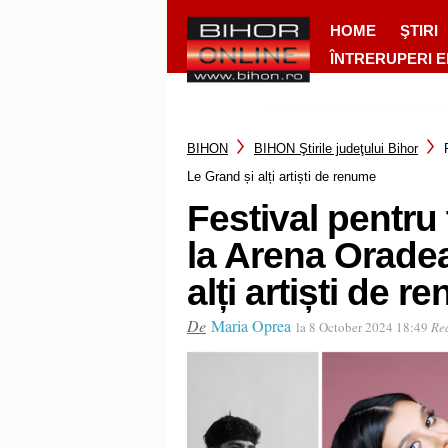
HOME
ŞTIRI
ÎNTRERUPERI 
BIHON
BIHON Ştirile judeţului Bihor
Le Grand și alți artiști de renume
Festival pentru 
la Arena Orade
alți artiști de 
De
Maria Oprea
la 8 October 2024 18:49
Rea