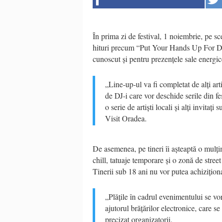
În prima zi de festival, 1 noiembrie, pe
hituri precum “Put Your Hands Up For Det
cunoscut și pentru prezențele sale energic
„Line-up-ul va fi completat de alți ar
de DJ-i care vor deschide serile din fes
o serie de artiști locali și alți invitaț
Visit Oradea.
De asemenea, pe tineri îi așteaptă o mulț
chill, tatuaje temporare și o zonă de stree
Tinerii sub 18 ani nu vor putea achizițion
„Plățile în cadrul evenimentului se vor
ajutorul brățărilor electronice, care 
precizat organizatorii.