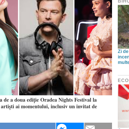
BIH
Zi de
incen
multe
ECO
ea de a doua ediție Oradea Nights Festival la
rtiști ai momentului, inclusiv un invitat de