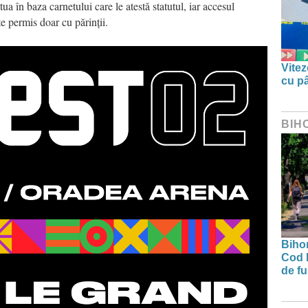
ua în baza carnetului care le atestă statutul, iar accesul
e permis doar cu părinții.
Vitez
cu pâ
BIH
Bihor
Cod 
de fu