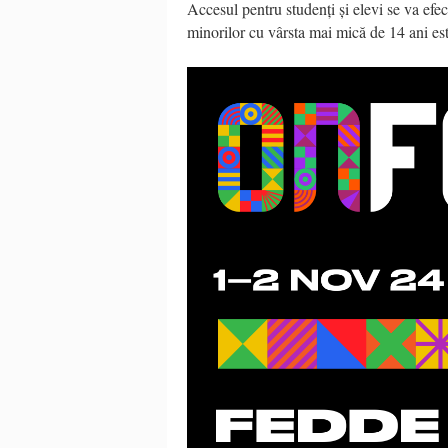
Accesul pentru studenți și elevi se va efect
minorilor cu vârsta mai mică de 14 ani est