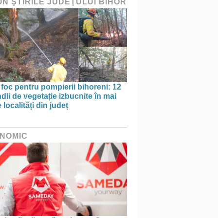
ON ŞTIRILE JUDEŢULUI BIHOR
 foc pentru pompierii bihoreni: 12
dii de vegetație izbucnite în mai
 localități din județ
NOMIC