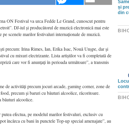
Same
și pr
din c
 scena ON Festival va urca Fedde Le Grand, cunoscut pentru
roit”. DJ-iul și producătorul de muzică electronică mai este
BIH
e pe scenele marilor festivaluri internaționale de muzică.
tiști precum: Irina Rimes, Ian, Erika Isac, Nouă Unșpe, dar și
tival cu mixuri electrizante. Lista artiștilor va fi completată de
i surpriză care vor fi anunțați în perioada următoare”, a transmis
Locui
ime de activități precum jocuri arcade, gaming corner, zone de
cont
t food, precum și baruri cu băuturi alcoolice, răcoritoare.
BIH
a băuturi alcoolice.
 putea efectua, pe modelul marilor festivaluri, exclusiv cu
se pot încărca cu bani în punctele Top-up special amenajate”, au