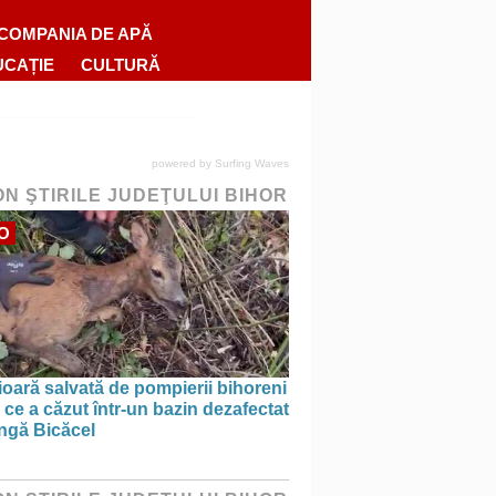
COMPANIA DE APĂ
UCAȚIE
CULTURĂ
powered by
Surfing Waves
ON ŞTIRILE JUDEŢULUI BIHOR
O
oară salvată de pompierii bihoreni
ce a căzut într-un bazin dezafectat
ângă Bicăcel