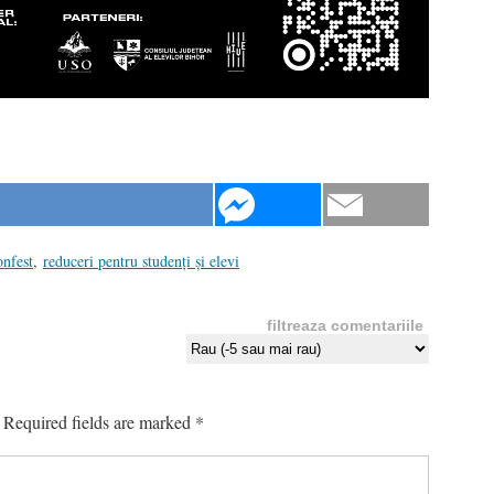
onfest
,
reduceri pentru studenți și elevi
filtreaza comentariile
Required fields are marked
*