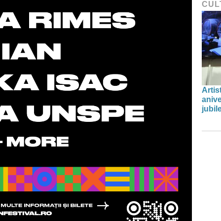
CUL
Artis
anive
jubil