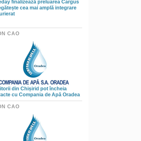
day finalizează preluarea Cargus
egătește cea mai amplă integrare
urierat
ON CAO
torii din Chișirid pot încheia
racte cu Compania de Apă Oradea
ON CAO