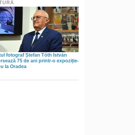
TURĂ
tul fotograf Ștefan Tóth István
rsează 75 de ani printr-o expoziție-
eu la Oradea