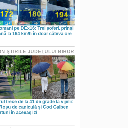
omani pe DEx16: Trei șoferi, prinși
nă la 194 km/h în doar câteva ore
ON ŞTIRILE JUDEŢULUI BIHOR
ul trece de la 41 de grade la vijelii:
Roșu de caniculă și Cod Galben
rtuni în aceeași zi