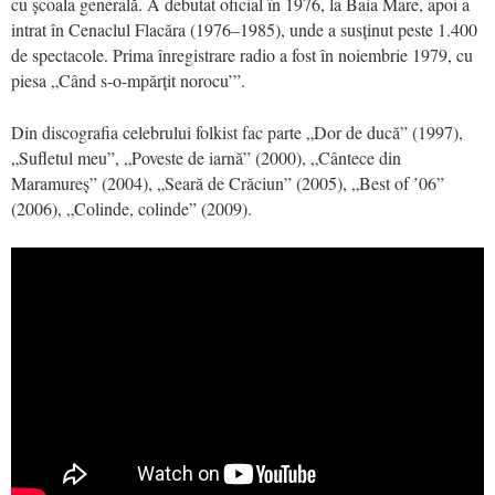
cu școala generală. A debutat oficial în 1976, la Baia Mare, apoi a
intrat în Cenaclul Flacăra (1976–1985), unde a susținut peste 1.400
de spectacole. Prima înregistrare radio a fost în noiembrie 1979, cu
piesa „Când s-o-mpărțit norocu’”.
Din discografia celebrului folkist fac parte „Dor de ducă” (1997),
„Sufletul meu”, „Poveste de iarnă” (2000), „Cântece din
Maramureș” (2004), „Seară de Crăciun” (2005), „Best of ’06”
(2006), „Colinde, colinde” (2009).