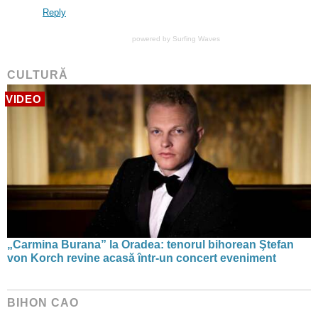
Reply
powered by
Surfing Waves
CULTURĂ
VIDEO
„Carmina Burana” la Oradea: tenorul bihorean Ştefan
von Korch revine acasă într-un concert eveniment
BIHON CAO