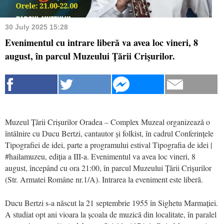
30 July 2025 15:28
Evenimentul cu intrare liberă va avea loc vineri, 8
august, în parcul Muzeului Ţării Crişurilor.
Muzeul Țării Crișurilor Oradea – Complex Muzeal organizează o
întâlnire cu Ducu Bertzi, cantautor și folkist, în cadrul Conferințele
Tipografiei de idei, parte a programului estival Tipografia de idei |
#hailamuzeu, ediția a III-a. Evenimentul va avea loc vineri, 8
august, începând cu ora 21:00, în parcul Muzeului Țării Crișurilor
(Str. Armatei Române nr.1/A). Intrarea la eveniment este liberă.
Ducu Bertzi s-a născut la 21 septembrie 1955 în Sighetu Marmației.
A studiat opt ani vioara la școala de muzică din localitate, în paralel