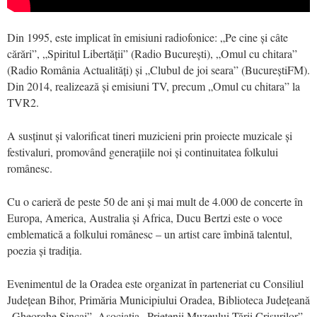
Din 1995, este implicat în emisiuni radiofonice: „Pe cine și câte
cărări”, „Spiritul Libertății” (Radio București), „Omul cu chitara”
(Radio România Actualități) și „Clubul de joi seara” (BucureștiFM).
Din 2014, realizează și emisiuni TV, precum „Omul cu chitara” la
TVR2.
A susținut și valorificat tineri muzicieni prin proiecte muzicale și
festivaluri, promovând generațiile noi și continuitatea folkului
românesc.
Cu o carieră de peste 50 de ani și mai mult de 4.000 de concerte în
Europa, America, Australia și Africa, Ducu Bertzi este o voce
emblematică a folkului românesc – un artist care îmbină talentul,
poezia și tradiția.
Evenimentul de la Oradea este organizat în parteneriat cu Consiliul
Județean Bihor, Primăria Municipiului Oradea, Biblioteca Județeană
„Gheorghe Șincai”, Asociația „Prietenii Muzeului Țării Crișurilor”,