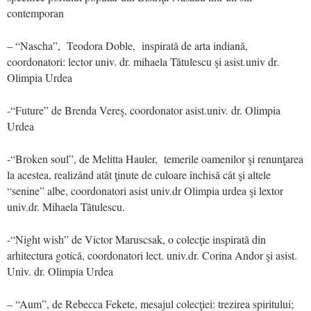
contemporan
– “Nascha”, Teodora Doble, inspirată de arta indiană,
coordonatori: lector univ. dr. mihaela Tătulescu şi asist.univ dr.
Olimpia Urdea
-“Future” de Brenda Vereş, coordonator asist.univ. dr. Olimpia
Urdea
-“Broken soul”, de Melitta Hauler, temerile oamenilor şi renunţarea
la acestea, realizând atât ţinute de culoare închisă cât şi altele
“senine” albe, coordonatori asist univ.dr Olimpia urdea şi lextor
univ.dr. Mihaela Tătulescu.
-“Night wish” de Victor Maruscsak, o colecţie inspirată din
arhitectura gotică, coordonatori lect. univ.dr. Corina Andor şi asist.
Univ. dr. Olimpia Urdea
– “Aum”, de Rebecca Fekete, mesajul colecţiei: trezirea spiritului;