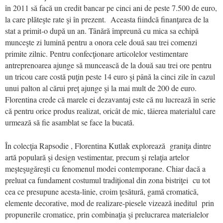
în 2011 să facă un credit bancar pe cinci ani de peste 7.500 de euro,
la care plăteşte rate şi în prezent. Aceasta fiindcă finanţarea de la
stat a primit-o după un an. Tânără împreună cu mica sa echipă
munceşte zi lumină pentru a onora cele două sau trei comenzi
primite zilnic. Pentru confecţionare articolelor vestimentare
antreprenoarea ajunge să muncească de la două sau trei ore pentru
un tricou care costă puţin peste 14 euro şi până la cinci zile în cazul
unui palton al cărui preţ ajunge şi la mai mult de 200 de euro.
Florentina crede că marele ei dezavantaj este că nu lucrează în serie
că pentru orice produs realizat, oricât de mic, tăierea materialul care
urmează să fie asamblat se face la bucată.
În colecţia Rapsodie , Florentina Kutlak explorează graniţa dintre
artă populară şi design vestimentar, precum şi relaţia artelor
meşteşugăreşti cu fenomenul modei contemporane. Chiar dacă a
preluat ca fundament costumul tradiţional din zona bistriţei cu tot
cea ce presupune acesta-linie, croim ţesătură, gamă cromatică,
elemente decorative, mod de realizare-piesele vizează ineditul prin
propunerile cromatice, prin combinaţia şi prelucrarea materialelor