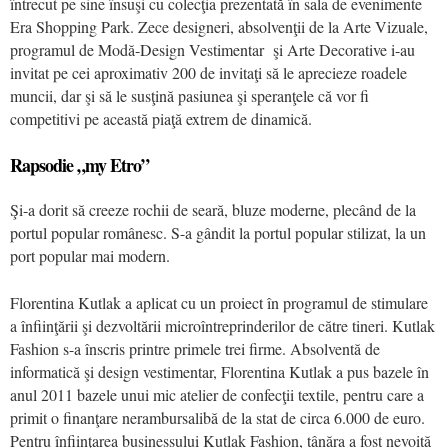
întrecut pe sine însuşi cu colecţia prezentată în sala de evenimente
Era Shopping Park. Zece designeri, absolvenţii de la Arte Vizuale,
programul de Modă-Design Vestimentar şi Arte Decorative i-au
invitat pe cei aproximativ 200 de invitaţi să le aprecieze roadele
muncii, dar şi să le susţină pasiunea şi speranţele că vor fi
competitivi pe această piaţă extrem de dinamică.
Rapsodie „my Etro”
Şi-a dorit să creeze rochii de seară, bluze moderne, plecând de la
portul popular românesc. S-a gândit la portul popular stilizat, la un
port popular mai modern.
Florentina Kutlak a aplicat cu un proiect în programul de stimulare
a înfiinţării şi dezvoltării microîntreprinderilor de către tineri. Kutlak
Fashion s-a înscris printre primele trei firme. Absolventă de
informatică şi design vestimentar, Florentina Kutlak a pus bazele în
anul 2011 bazele unui mic atelier de confecţii textile, pentru care a
primit o finanţare nerambursalibă de la stat de circa 6.000 de euro.
Pentru înfiinţarea businessului Kutlak Fashion, tânăra a fost nevoită