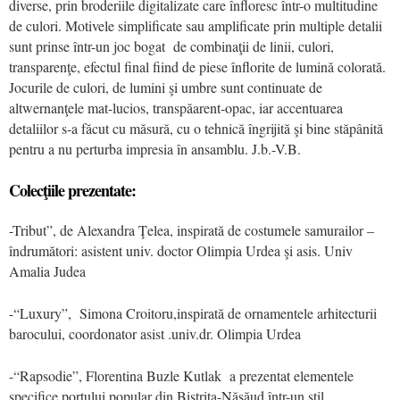
diverse, prin broderiile digitalizate care înfloresc într-o multitudine
de culori. Motivele simplificate sau amplificate prin multiple detalii
sunt prinse într-un joc bogat de combinaţii de linii, culori,
transparenţe, efectul final fiind de piese înflorite de lumină colorată.
Jocurile de culori, de lumini şi umbre sunt continuate de
altwernanţele mat-lucios, transpăarent-opac, iar accentuarea
detaliilor s-a făcut cu măsură, cu o tehnică îngrijită şi bine stăpânită
pentru a nu perturba impresia în ansamblu. J.b.-V.B.
Colecţiile prezentate:
-Tribut”, de Alexandra Ţelea, inspirată de costumele samurailor –
îndrumători: asistent univ. doctor Olimpia Urdea şi asis. Univ
Amalia Judea
-“Luxury”, Simona Croitoru,inspirată de ornamentele arhitecturii
barocului, coordonator asist .univ.dr. Olimpia Urdea
-“Rapsodie”, Florentina Buzle Kutlak a prezentat elementele
specifice portului popular din Bistriţa-Năsăud într-un stil