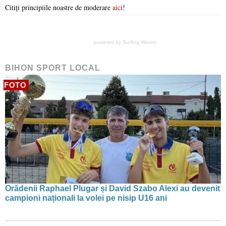
Citiți principiile noastre de moderare
aici
!
powered by
Surfing Waves
BIHON SPORT LOCAL
FOTO
Orădenii Raphael Plugar și David Szabo Alexi au devenit
campioni naționali la volei pe nisip U16 ani