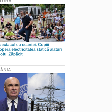
TURĂ
ectacol cu scântei: Copiii
peră electricitatea statică alături
ofu' Zăpăcit
ÂNIA