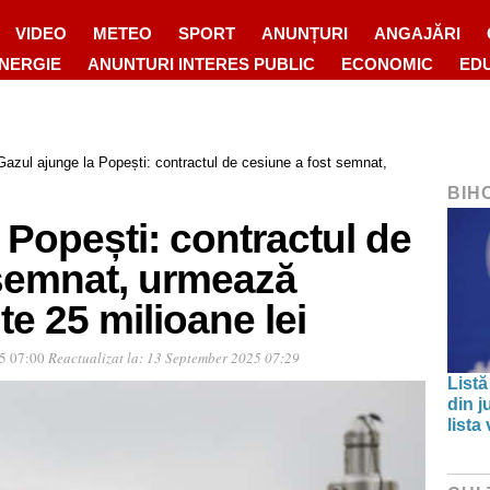
VIDEO
METEO
SPORT
ANUNȚURI
ANGAJĂRI
ENERGIE
ANUNTURI INTERES PUBLIC
ECONOMIC
ED
Gazul ajunge la Popești: contractul de cesiune a fost semnat,
BIH
 Popești: contractul de
 semnat, urmează
ste 25 milioane lei
25 07:00
Reactualizat la:
13 September 2025 07:29
Listă
din j
lista