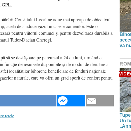
ii GPL.
otărârii Consiliului Local ne aduc mai aproape de obiectivul
mp, acela de a aduce gazul în casele oamenilor. Este o
cesară pentru viitorul comunei și pentru dezvoltarea durabilă a
Bihor
rimarul Tudor-Dacian Cheregi.
secet
va ma
apă să se desfășoare pe parcursul a 24 de luni, urmând ca
 în funcție de resursele disponibile și de modul de derulare a
ROM
tfel localităților bihorene beneficiare de fonduri naționale
VIDE
 gazelor naturale, care va oferi un grad sporit de confort pentru
Tupe
re retele
Un tu
„Anna