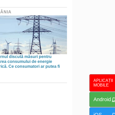
ÂNIA
rnul discută măsuri pentru
tarea consumului de energie
rică. Ce consumatori ar putea fi
APLICAȚII
MOBILE
Android
D
iOS
D