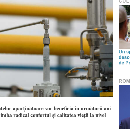
CUL
Un sp
desco
de Pr
ROM
atelor aparținătoare vor beneficia în următorii ani
himba radical confortul și calitatea vieții la nivel