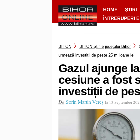
HOME
ŞTIRI
ÎNTRERUPERI 
BIHON
BIHON Ştirile judeţului Bihor
urmează investiții de peste 25 milioane lei
Gazul ajunge la
cesiune a fost
investiții de pe
De
Sorin Martin Vereș
la 13 September 20