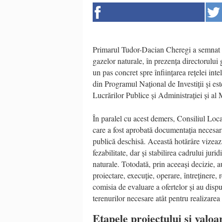
Primarul Tudor-Dacian Cheregi a semnat co
gazelor naturale, în prezența directorului
un pas concret spre înființarea rețelei inte
din Programul Național de Investiții și es
Lucrărilor Publice și Administrației și al 
În paralel cu acest demers, Consiliul Loca
care a fost aprobată documentația necesar
publică deschisă. Această hotărâre vizeaz
fezabilitate, dar și stabilirea cadrului jur
naturale. Totodată, prin aceeași decizie, 
proiectare, execuție, operare, întreținere, 
comisia de evaluare a ofertelor și au dispus
terenurilor necesare atât pentru realizarea 
Etapele proiectului și valoar