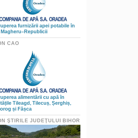
ruperea furnizării apei potabile în
 Magheru–Republicii
ON CAO
ruperea alimentării cu apă în
itățile Tileagd, Tilecuș, Șerghiș,
iorog și Fâșca
ON ŞTIRILE JUDEŢULUI BIHOR