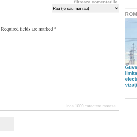
filtreaza comentariile
ROM
Required fields are marked
*
Guve
limi
elect
vizați
inca
1000
caractere ramase