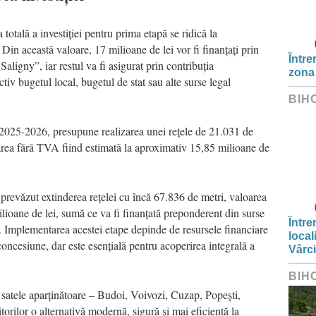
totală a investiției pentru prima etapă se ridică la
in această valoare, 17 milioane de lei vor fi finanțați prin
Între
ligny”, iar restul va fi asigurat prin contribuția
zona
ctiv bugetul local, bugetul de stat sau alte surse legal
BIH
2025-2026, presupune realizarea unei rețele de 21.031 de
loarea fără TVA fiind estimată la aproximativ 15,85 milioane de
u prevăzut extinderea rețelei cu încă 67.836 de metri, valoarea
milioane de lei, sumă ce va fi finanțată preponderent din surse
Între
i. Implementarea acestei etape depinde de resursele financiare
local
concesiune, dar este esențială pentru acoperirea integrală a
Vârc
BIH
 satele aparținătoare – Budoi, Voivozi, Cuzap, Popești,
itorilor o alternativă modernă, sigură și mai eficientă la