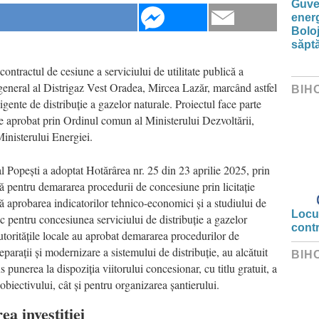
Guver
energ
Boloj
săpt
ntractul de cesiune a serviciului de utilitate publică a
 general al Distrigaz Vest Oradea, Mircea Lazăr, marcând astfel
BIH
ligente de distribuție a gazelor naturale. Proiectul face parte
te aprobat prin Ordinul comun al Ministerului Dezvoltării,
Ministerului Energiei.
l Popești a adoptat Hotărârea nr. 25 din 23 aprilie 2025, prin
ă pentru demararea procedurii de concesiune prin licitație
ă aprobarea indicatorilor tehnico-economici și a studiului de
Locui
idic pentru concesiunea serviciului de distribuție a gazelor
cont
autoritățile locale au aprobat demararea procedurilor de
reparații și modernizare a sistemului de distribuție, au alcătuit
BIH
 punerea la dispoziția viitorului concesionar, cu titlu gratuit, a
obiectivului, cât și pentru organizarea șantierului.
ea investiției