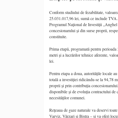
Conform studiului de fezabilitate, valoarea 
25.031.017,96 lei, sumă ce include TVA. D
Programul Național de Investiții „Anghel Sa
concesionarului și din surse proprii, respe
constituite.
Prima etapă, programată pentru perioada 
metri și a lucrărilor tehnice aferente, va
lei.
Pentru etapa a doua, autoritățile locale a
totală a investiției ridicându-se la 94,78 
proprii și prin contribuția concesionarulu
disponibile și de evoluția contractului de 
necesităților comunei.
Rețeaua de gaze naturale va deservi toate
Varviz, Vărzari și Bistra – și va oferi locu