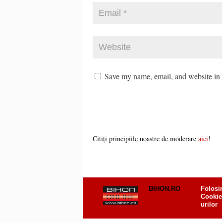
Save my name, email, and website in t
Citiți principiile noastre de moderare
aici
!
BIHON.RO
Folosi
Cookie
urilor