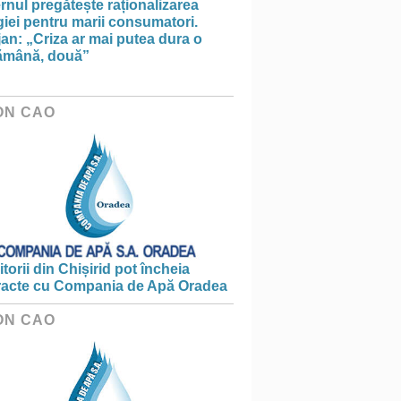
nul pregătește raționalizarea
iei pentru marii consumatori.
an: „Criza ar mai putea dura o
ămână, două”
ON CAO
torii din Chișirid pot încheia
racte cu Compania de Apă Oradea
ON CAO