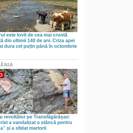
ul este lovit de cea mai cruntă
ă din ultimii 140 de ani. Criza apei
i dura cel puțin până în octombrie
ÂNIA
O
u revoltător pe Transfăgărășan:
rist a vandalizat o stâncă pentru
” și a sfidat martorii