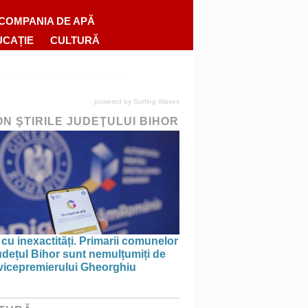
COMPANIA DE APĂ
UCAȚIE
CULTURĂ
powered by
Surfing Waves
ON ŞTIRILE JUDEŢULUI BIHOR
 cu inexactități. Primarii comunelor
udețul Bihor sunt nemulțumiți de
 vicepremierului Gheorghiu