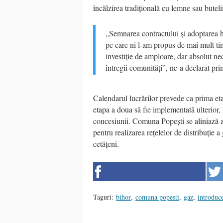
încălzirea tradițională cu lemne sau butel
„Semnarea contractului și adoptarea h
pe care ni l-am propus de mai mult ti
investiție de amploare, dar absolut ne
întregii comunități”, ne-a declarat p
Calendarul lucrărilor prevede ca prima et
etapa a doua să fie implementată ulterior,
concesiunii. Comuna Popești se aliniază as
pentru realizarea rețelelor de distribuție a
cetățeni.
Taguri:
bihor
,
comuna popesti
,
gaz
,
introduce