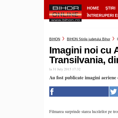
HOME
ŞTIRI
ÎNTRERUPERI 
BIHON
BIHON Ştirile judeţului Bihor
Imagini noi cu 
Transilvania, d
la 31 July 2015 17:32
Au fost publicate imagini aeriene
Filmarea surprinde starea lucrărilor pe tr