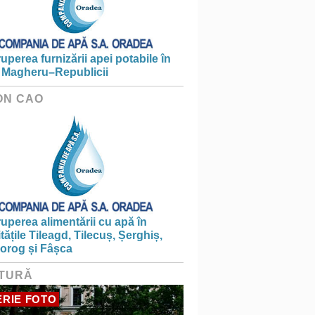
ruperea furnizării apei potabile în
 Magheru–Republicii
ON CAO
ruperea alimentării cu apă în
itățile Tileagd, Tilecuș, Șerghiș,
iorog și Fâșca
TURĂ
RIE FOTO