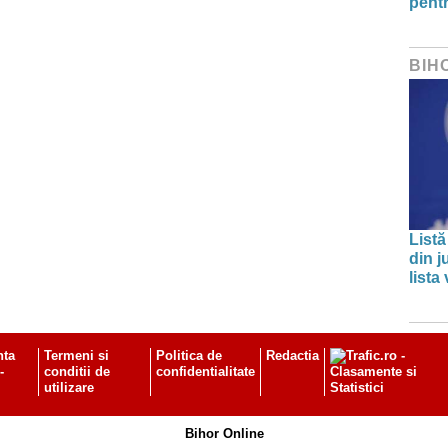
pentr
BIH
Listă
din j
lista
nta
Termeni si
Politica de
Redactia
-
conditii de
confidentialitate
utilizare
Bihor Online