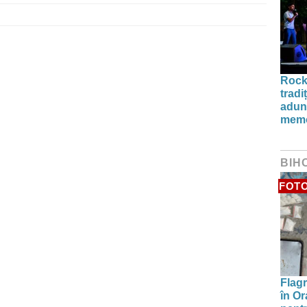
Rock
tradi
aduna
memo
BIH
FOT
Flagr
în Or