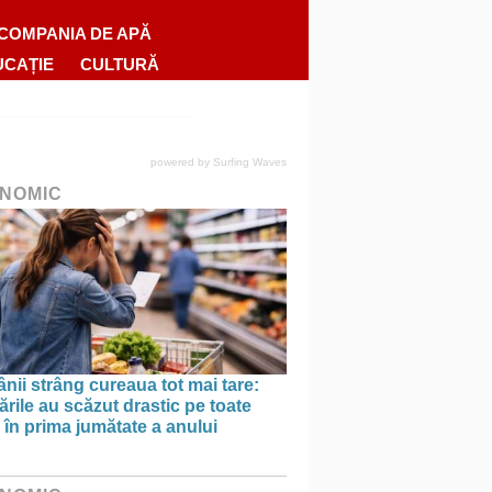
COMPANIA DE APĂ
UCAȚIE
CULTURĂ
powered by
Surfing Waves
NOMIC
ii strâng cureaua tot mai tare:
rile au scăzut drastic pe toate
le în prima jumătate a anului