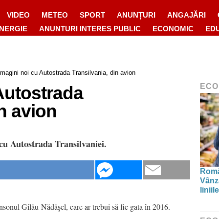
VIDEO
METEO
SPORT
ANUNȚURI
ANGAJĂRI
ENERGIE
ANUNTURI INTERES PUBLIC
ECONOMIC
ED
Imagini noi cu Autostrada Transilvania, din avion
ECO
Autostrada
in avion
 cu Autostrada Transilvaniei.
Român
Vânză
linii
onsonul Gilău-Nădăşel, care ar trebui să fie gata în 2016.