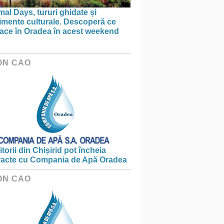
al Days, tururi ghidate și
imente culturale. Descoperă ce
face în Oradea în acest weekend
ON CAO
torii din Chișirid pot încheia
racte cu Compania de Apă Oradea
ON CAO