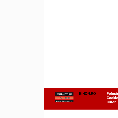
BIHON.RO
Folosi
Cookie
urilor