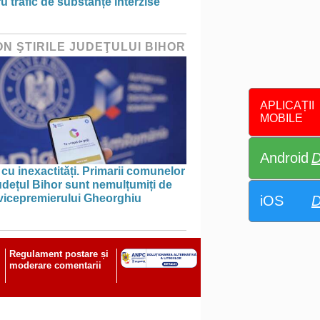
u trafic de substanțe interzise
ON ŞTIRILE JUDEŢULUI BIHOR
APLICAȚII
MOBILE
Android
D
 cu inexactități. Primarii comunelor
udețul Bihor sunt nemulțumiți de
 vicepremierului Gheorghiu
iOS
D
Regulament postare și
moderare comentarii