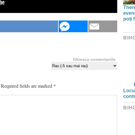
Therm
even
poți 
BIH
filtreaza comentariile
Required fields are marked
*
Locui
cont
BIH