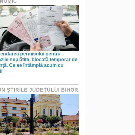
NOMIC
endarea permisului pentru
ile neplătite, blocată temporar de
anță. Ce se întâmplă acum cu
ii
ON ŞTIRILE JUDEŢULUI BIHOR