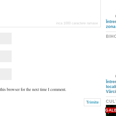
Între
inca
1000
caractere ramase
zona
BIH
Între
local
his browser for the next time I comment.
Vârc
CUL
GALE