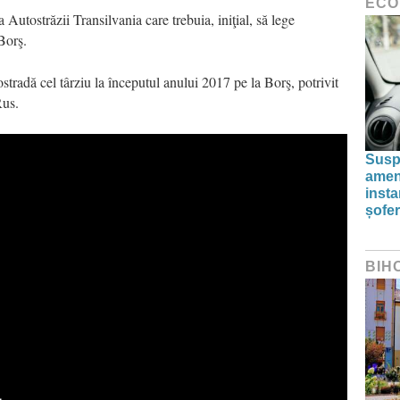
ECO
Autostrăzii Transilvania care trebuia, iniţial, să lege
Borş.
ostradă cel târziu la începutul anului 2017 pe la Borş, potrivit
Rus.
Susp
amenz
inst
șofer
BIH