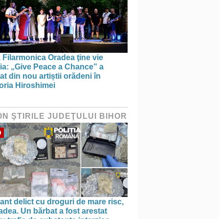
 Filarmonica Oradea ţine vie
ția: „Give Peace a Chance” a
t din nou artiștii orădeni în
ria Hiroshimei
ON ŞTIRILE JUDEŢULUI BIHOR
O
ant delict cu droguri de mare risc,
adea. Un bărbat a fost arestat