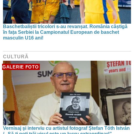
Baschetbaliștii tricolori s-au revanșat. România câștigă
în fața Serbiei la Campionatul European de baschet
masculin U16 ani!
CULTURĂ
GALERIE FOTO
Vernisaj şi interviu cu artistul fotograf Ștefan Tóth István
/ „Să-ţi poţi trăi visul este un lucru extraordinar!”