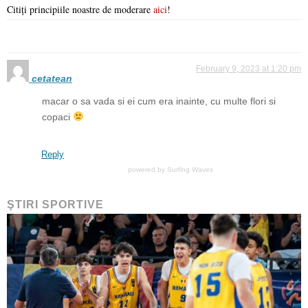
Citiți principiile noastre de moderare
aici
!
February 9, 2023 at 1:20 pm
cetatean
macar o sa vada si ei cum era inainte, cu multe flori si
copaci
Reply
powered by
Surfing Waves
ŞTIRI SPORTIVE