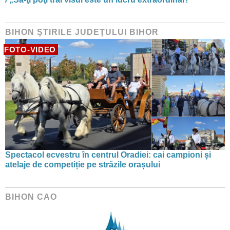
BIHON ŞTIRILE JUDEŢULUI BIHOR
FOTO-VIDEO
Spectacol ecvestru în centrul Oradiei: cai campioni și
atelaje de competiție pe străzile orașului
BIHON CAO