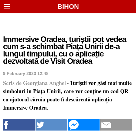
BIHON
Immersive Oradea, turiștii pot vedea
cum s-a schimbat Piața Unirii de-a
lungul timpului, cu o aplicație
dezvoltată de Visit Oradea
9 February 2023 12:48
Scris de Georgiana Anghel
Turiștii vor găsi mai multe
-
simboluri în Piața Unirii, care vor conține un cod QR
cu ajutorul căruia poate fi descărcată aplicația
Immersive Oradea.