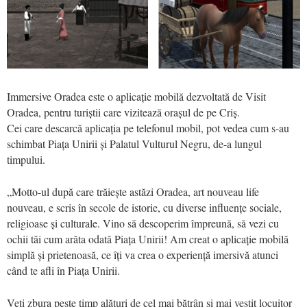
Immersive Oradea este o aplicație mobilă dezvoltată de Visit
Oradea, pentru turiștii care vizitează orașul de pe Criș.
Cei care descarcă aplicația pe telefonul mobil, pot vedea cum s-au
schimbat Piața Unirii și Palatul Vulturul Negru, de-a lungul
timpului.
„Motto-ul după care trăiește astăzi Oradea, art nouveau life
nouveau, e scris în secole de istorie, cu diverse influențe sociale,
religioase și culturale. Vino să descoperim împreună, să vezi cu
ochii tăi cum arăta odată Piața Unirii! Am creat o aplicație mobilă
simplă și prietenoasă, ce îți va crea o experiență imersivă atunci
când te afli în Piața Unirii.
Veți zbura peste timp alături de cel mai bătrân și mai vestit locuitor