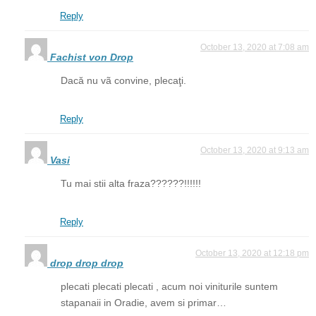
Reply
October 13, 2020 at 7:08 am
Fachist von Drop
Dacă nu vã convine, plecaţi.
Reply
October 13, 2020 at 9:13 am
Vasi
Tu mai stii alta fraza??????!!!!!!
Reply
October 13, 2020 at 12:18 pm
drop drop drop
plecati plecati plecati , acum noi viniturile suntem
stapanaii in Oradie, avem si primar…