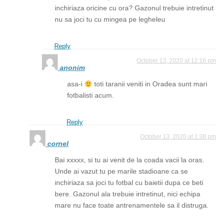
inchiriaza oricine cu ora? Gazonul trebuie intretinut
nu sa joci tu cu mingea pe legheleu
Reply
October 13, 2020 at 12:16 pm
anonim
asa-i
toti taranii veniti in Oradea sunt mari
fotbalisti acum.
Reply
October 13, 2020 at 1:38 pm
cornel
Bai xxxxx, si tu ai venit de la coada vacii la oras.
Unde ai vazut tu pe marile stadioane ca se
inchiriaza sa joci tu fotbal cu baietii dupa ce beti
bere. Gazonul ala trebuie intretinut, nici echipa
mare nu face toate antrenamentele sa il distruga.