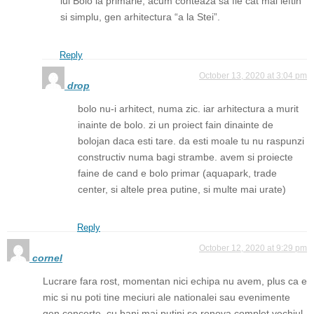
lui Bolo la primarie, acum conteaza sa fie cat mai ieftin
si simplu, gen arhitectura “a la Stei”.
Reply
October 13, 2020 at 3:04 pm
drop
bolo nu-i arhitect, numa zic. iar arhitectura a murit
inainte de bolo. zi un proiect fain dinainte de
bolojan daca esti tare. da esti moale tu nu raspunzi
constructiv numa bagi strambe. avem si proiecte
faine de cand e bolo primar (aquapark, trade
center, si altele prea putine, si multe mai urate)
Reply
October 12, 2020 at 9:29 pm
cornel
Lucrare fara rost, momentan nici echipa nu avem, plus ca e
mic si nu poti tine meciuri ale nationalei sau evenimente
gen concerte, cu bani mai putini se renova complet vechiul