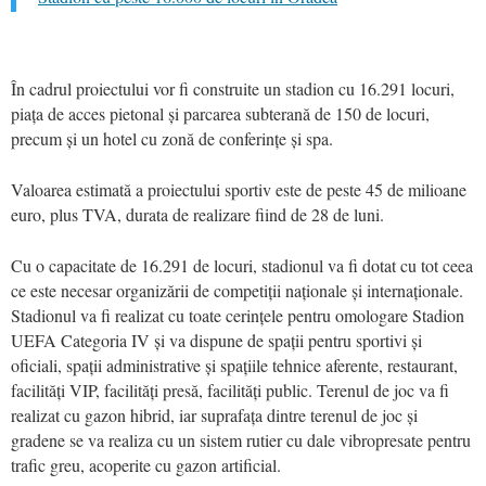
În cadrul proiectului vor fi construite un stadion cu 16.291 locuri,
piața de acces pietonal și parcarea subterană de 150 de locuri,
precum și un hotel cu zonă de conferințe și spa.
Valoarea estimată a proiectului sportiv este de peste 45 de milioane
euro, plus TVA, durata de realizare fiind de 28 de luni.
Cu o capacitate de 16.291 de locuri, stadionul va fi dotat cu tot ceea
ce este necesar organizării de competiții naționale și internaționale.
Stadionul va fi realizat cu toate cerințele pentru omologare Stadion
UEFA Categoria IV și va dispune de spații pentru sportivi și
oficiali, spații administrative și spațiile tehnice aferente, restaurant,
facilități VIP, facilități presă, facilități public. Terenul de joc va fi
realizat cu gazon hibrid, iar suprafața dintre terenul de joc și
gradene se va realiza cu un sistem rutier cu dale vibropresate pentru
trafic greu, acoperite cu gazon artificial.