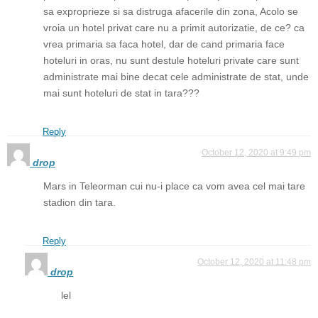
sa exproprieze si sa distruga afacerile din zona, Acolo se
vroia un hotel privat care nu a primit autorizatie, de ce? ca
vrea primaria sa faca hotel, dar de cand primaria face
hoteluri in oras, nu sunt destule hoteluri private care sunt
administrate mai bine decat cele administrate de stat, unde
mai sunt hoteluri de stat in tara???
Reply
October 12, 2020 at 9:49 pm
drop
Mars in Teleorman cui nu-i place ca vom avea cel mai tare
stadion din tara.
Reply
October 12, 2020 at 11:48 pm
drop
lel