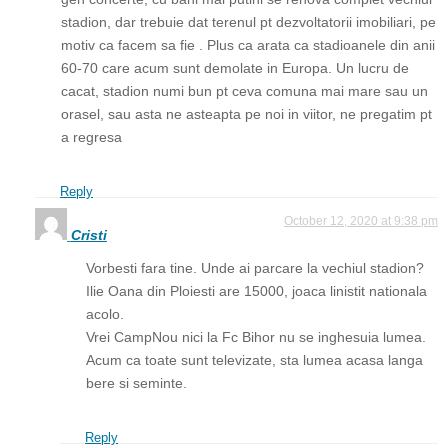
stadion, dar trebuie dat terenul pt dezvoltatorii imobiliari, pe
motiv ca facem sa fie . Plus ca arata ca stadioanele din anii
60-70 care acum sunt demolate in Europa. Un lucru de
cacat, stadion numi bun pt ceva comuna mai mare sau un
orasel, sau asta ne asteapta pe noi in viitor, ne pregatim pt
a regresa
Reply
October 12, 2020 at 9:38 pm
Cristi
Vorbesti fara tine. Unde ai parcare la vechiul stadion?
Ilie Oana din Ploiesti are 15000, joaca linistit nationala
acolo.
Vrei CampNou nici la Fc Bihor nu se inghesuia lumea.
Acum ca toate sunt televizate, sta lumea acasa langa
bere si seminte.
Reply