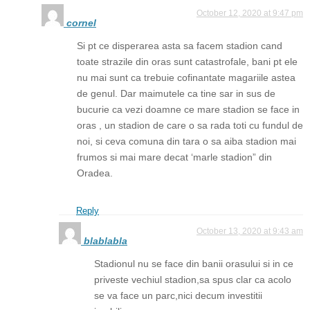
October 12, 2020 at 9:47 pm
cornel
Si pt ce disperarea asta sa facem stadion cand
toate strazile din oras sunt catastrofale, bani pt ele
nu mai sunt ca trebuie cofinantate magariile astea
de genul. Dar maimutele ca tine sar in sus de
bucurie ca vezi doamne ce mare stadion se face in
oras , un stadion de care o sa rada toti cu fundul de
noi, si ceva comuna din tara o sa aiba stadion mai
frumos si mai mare decat ‘marle stadion” din
Oradea.
Reply
October 13, 2020 at 9:43 am
blablabla
Stadionul nu se face din banii orasului si in ce
priveste vechiul stadion,sa spus clar ca acolo
se va face un parc,nici decum investitii