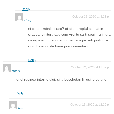
Reply
October 13, 2020 at 3:13 pm
drop
si ce te ambalezi asa? ai si tu dreptul sa stai in
oradea, vinitura sau cum vrei tu sa-ti spui. nu injura
ca repetentu de ionel, nu te caca pe sub poduri si
nu-ti bate joc de lume prin comentarii.
Reply
October 12, 2020 at 11:57 pm
drop
ionel rusinea internetului. si la boschetari li rusine cu tine
Reply
October 13, 2020 at 12:19 pm
loll