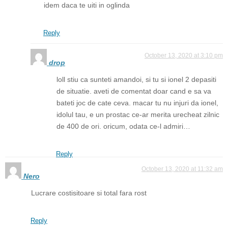
idem daca te uiti in oglinda
Reply
October 13, 2020 at 3:10 pm
drop
loll stiu ca sunteti amandoi, si tu si ionel 2 depasiti
de situatie. aveti de comentat doar cand e sa va
bateti joc de cate ceva. macar tu nu injuri da ionel,
idolul tau, e un prostac ce-ar merita urecheat zilnic
de 400 de ori. oricum, odata ce-l admiri…
Reply
October 13, 2020 at 11:32 am
Nero
Lucrare costisitoare si total fara rost
Reply