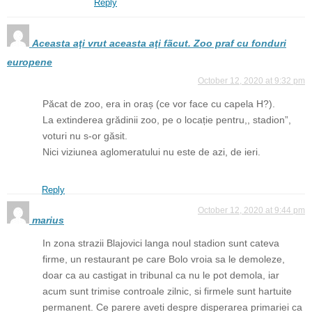
Reply
Aceasta aţi vrut aceasta aţi fãcut. Zoo praf cu fonduri
europene
October 12, 2020 at 9:32 pm
Păcat de zoo, era in oraș (ce vor face cu capela H?).
La extinderea grădinii zoo, pe o locație pentru,, stadion”,
voturi nu s-or găsit.
Nici viziunea aglomeratului nu este de azi, de ieri.
Reply
October 12, 2020 at 9:44 pm
marius
In zona strazii Blajovici langa noul stadion sunt cateva
firme, un restaurant pe care Bolo vroia sa le demoleze,
doar ca au castigat in tribunal ca nu le pot demola, iar
acum sunt trimise controale zilnic, si firmele sunt hartuite
permanent. Ce parere aveti despre disperarea primariei ca