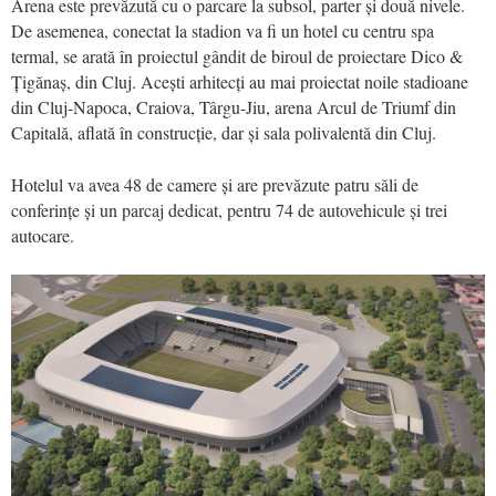
Arena este prevăzută cu o parcare la subsol, parter și două nivele.
De asemenea, conectat la stadion va fi un hotel cu centru spa
termal, se arată în proiectul gândit de biroul de proiectare Dico &
Țigănaș, din Cluj. Acești arhitecți au mai proiectat noile stadioane
din Cluj-Napoca, Craiova, Târgu-Jiu, arena Arcul de Triumf din
Capitală, aflată în construcție, dar și sala polivalentă din Cluj.
Hotelul va avea 48 de camere și are prevăzute patru săli de
conferințe și un parcaj dedicat, pentru 74 de autovehicule și trei
autocare.