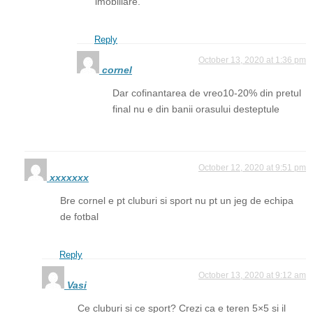
imobiliare.
Reply
October 13, 2020 at 1:36 pm
cornel
Dar cofinantarea de vreo10-20% din pretul
final nu e din banii orasului desteptule
October 12, 2020 at 9:51 pm
xxxxxxx
Bre cornel e pt cluburi si sport nu pt un jeg de echipa
de fotbal
Reply
October 13, 2020 at 9:12 am
Vasi
Ce cluburi si ce sport? Crezi ca e teren 5×5 si il