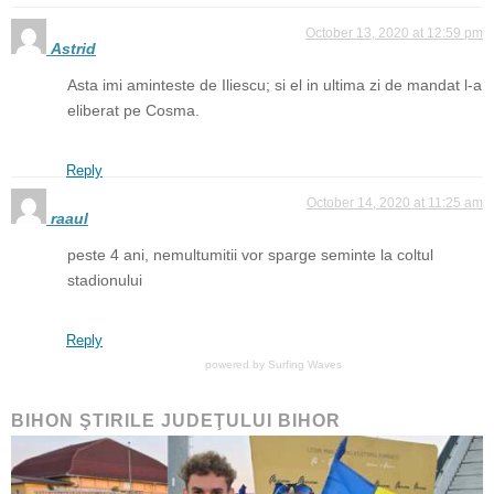
October 13, 2020 at 12:59 pm
Astrid
Asta imi aminteste de Iliescu; si el in ultima zi de mandat l-a
eliberat pe Cosma.
Reply
October 14, 2020 at 11:25 am
raaul
peste 4 ani, nemultumitii vor sparge seminte la coltul
stadionului
Reply
powered by
Surfing Waves
BIHON ŞTIRILE JUDEŢULUI BIHOR