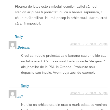
Floarea de lotus este simbolul locurilor, astfel că noul
stadion ar putea fi proiectat, nu ca o banală săpunieră, ci
că un nufăr stilizat. Nu mă pricep la arhitectură, dar nu cred
că ar fi imposibil.
Reply
October 12, 2020 at 9:28 pm
Bolojan
Cred ca trebuie proiectat ca o banana sau un dildo sau
un falus erect. Cam asa sunt toate lucrarile “de geniu”
ale jenatilor de la PNL in Oradea. Probusite sau
depasite sau inutile. Avem deja zeci de exemple.
Reply
October 12, 2020 at 9:51 pm
adi
Nu uita ca arhitectura din oras a murit odata cu venirea