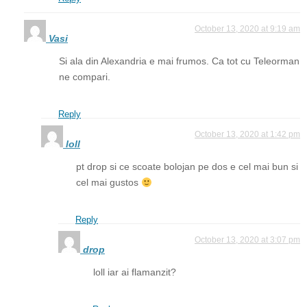
October 13, 2020 at 9:19 am
Vasi
Si ala din Alexandria e mai frumos. Ca tot cu Teleorman
ne compari.
Reply
October 13, 2020 at 1:42 pm
loll
pt drop si ce scoate bolojan pe dos e cel mai bun si
cel mai gustos
Reply
October 13, 2020 at 3:07 pm
drop
loll iar ai flamanzit?