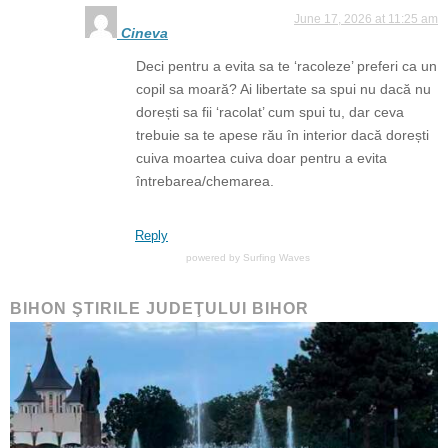
June 17, 2026 at 11:25 am
Cineva
Deci pentru a evita sa te ‘racoleze’ preferi ca un
copil sa moară? Ai libertate sa spui nu dacă nu
dorești sa fii ‘racolat’ cum spui tu, dar ceva
trebuie sa te apese rău în interior dacă dorești
cuiva moartea cuiva doar pentru a evita
întrebarea/chemarea.
Reply
powered by
Surfing Waves
BIHON ŞTIRILE JUDEŢULUI BIHOR