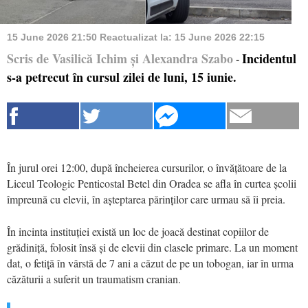
15 June 2026 21:50
Reactualizat la:
15 June 2026 22:15
Scris de Vasilică Ichim și Alexandra Szabo
Incidentul
-
s-a petrecut în cursul zilei de luni, 15 iunie.
În jurul orei 12:00, după încheierea cursurilor, o învățătoare de la
Liceul Teologic Penticostal Betel din Oradea se afla în curtea școlii
împreună cu elevii, în așteptarea părinților care urmau să îi preia.
În incinta instituției există un loc de joacă destinat copiilor de
grădiniță, folosit însă și de elevii din clasele primare. La un moment
dat, o fetiță în vârstă de 7 ani a căzut de pe un tobogan, iar în urma
căzăturii a suferit un traumatism cranian.