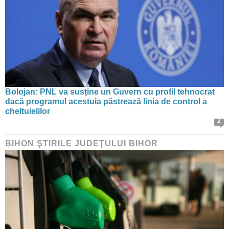
Bolojan: PNL va susține un Guvern cu profil tehnocrat
dacă programul acestuia păstrează linia de control a
cheltuielilor
2
BIHON ŞTIRILE JUDEŢULUI BIHOR