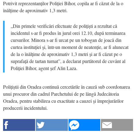
Potrivit reprezentanților Poliției Bihor, copila ar fi căzut de la o
înălțime de aproximativ 1,3 metri.
„Din primele verificări efectuate de polițiști a rezultat că
incidentul s-ar fi produs în jurul orei 12.10, după terminarea
cursurilor. Minora s-ar fi urcat pe un tobogan de joacă din
curtea instituției și, într-un moment de neatenție, ar fi alunecat
de la o înălțime de aproximativ 1,3 metri și ar fi căzut pe o
suprafață de tartan turnat”, a declarat purtătorul de cuvânt al
Poliției Bihor, agent șef Alin Laza.
Polițiștii din Oradea continuă cercetările în cauză sub coordonarea
unui procuror din cadrul Parchetului de pe lângă Judecătoria
Oradea, pentru stabilirea cu exactitate a cauzei și împrejurărilor
producerii incidentului.