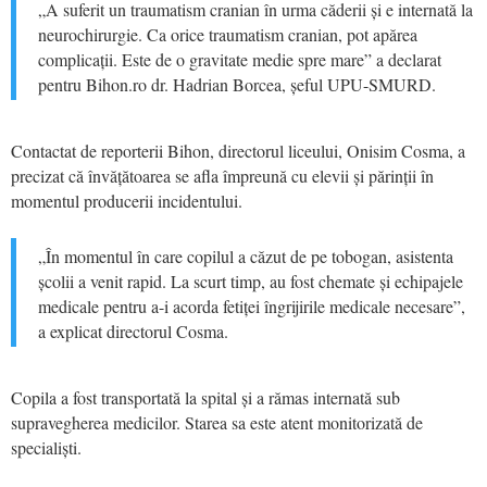
„A suferit un traumatism cranian în urma căderii și e internată la
neurochirurgie. Ca orice traumatism cranian, pot apărea
complicații. Este de o gravitate medie spre mare” a declarat
pentru Bihon.ro dr. Hadrian Borcea, șeful UPU-SMURD.
Contactat de reporterii Bihon, directorul liceului, Onisim Cosma, a
precizat că învățătoarea se afla împreună cu elevii și părinții în
momentul producerii incidentului.
„În momentul în care copilul a căzut de pe tobogan, asistenta
școlii a venit rapid. La scurt timp, au fost chemate și echipajele
medicale pentru a-i acorda fetiței îngrijirile medicale necesare”,
a explicat directorul Cosma.
Copila a fost transportată la spital și a rămas internată sub
supravegherea medicilor. Starea sa este atent monitorizată de
specialiști.