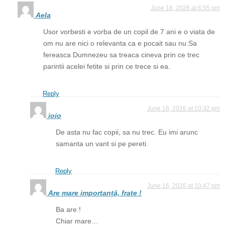
June 16, 2026 at 6:55 pm
Aela
Usor vorbesti e vorba de un copil de 7 ani e o viata de
om nu are nici o relevanta ca e pocait sau nu.Sa
fereasca Dumnezeu sa treaca cineva prin ce trec
parintii acelei fetite si prin ce trece si ea.
Reply
June 16, 2026 at 10:32 pm
ioio
De asta nu fac copii, sa nu trec. Eu imi arunc
samanta un vant si pe pereti.
Reply
June 16, 2026 at 10:47 pm
Are mare importanță, frate !
Ba are !
Chiar mare…