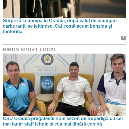
Surpriză la pompă în Oradea, după valul de scumpiri:
carburanții se ieftinesc. Cât costă acum benzina și
motorina
1
BIHON SPORT LOCAL
CSU Oradea pregătește noul sezon de Superligă cu cel
mai tânăr staff tehnic și cea mai tânără echipă