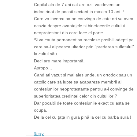
Copilul ala de 7 ani cat are azi, vacdeveni un
indoctrinat de pocait sectant in maxim 10 ani !!
Care va incerca sa ne convinga de cate ori va avea
ocazia despre avantajele si binefacerile cultului
neoprotestant din care face el parte.
Si va cauta pernanent sa racoleze posibili adepti pe
care sa-i alipeasca ulterior prin “predarea sufletului”
la cultul său.
Deci are mare importanță.
Apropo…
Cand ati vazut si mai ales unde, un ortodox sau un
catolic care să lupte sa acapareze membrii ai
confesiunilor neoprotestante pentru a-i convinge de
superioritatea credintei celor din cultul lor ?
Dar pocaitii de toate confesiunile exact cu asta se
ocupă.
De la cel cu țața in gură pină la cel cu barba sură !
Reply