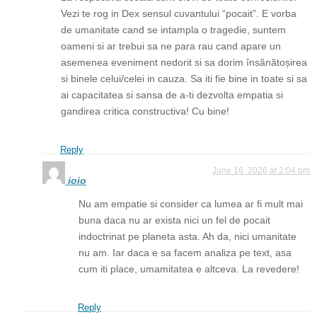
Vezi te rog in Dex sensul cuvantului “pocait”. E vorba
de umanitate cand se intampla o tragedie, suntem
oameni si ar trebui sa ne para rau cand apare un
asemenea eveniment nedorit si sa dorim însănătoșirea
si binele celui/celei in cauza. Sa iti fie bine in toate si sa
ai capacitatea si sansa de a-ti dezvolta empatia si
gandirea critica constructiva! Cu bine!
Reply
June 16, 2026 at 2:04 pm
ioio
Nu am empatie si consider ca lumea ar fi mult mai
buna daca nu ar exista nici un fel de pocait
indoctrinat pe planeta asta. Ah da, nici umanitate
nu am. Iar daca e sa facem analiza pe text, asa
cum iti place, umamitatea e altceva. La revedere!
Reply