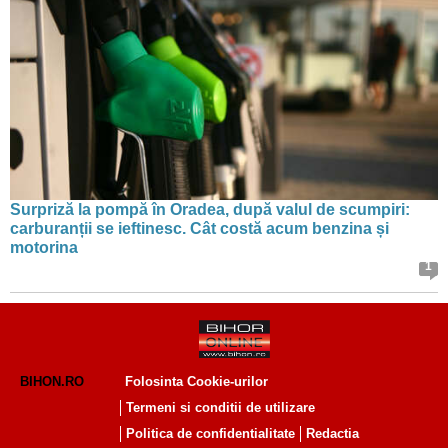
Surpriză la pompă în Oradea, după valul de scumpiri:
carburanții se ieftinesc. Cât costă acum benzina și
motorina
1
BIHON.RO
Folosinta Cookie-urilor
Termeni si conditii de utilizare
Politica de confidentialitate
Redactia