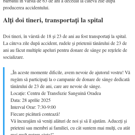
bărbatul în vârstă de 63 de ani a decedat la câteva zile după
producerea accidentului.
Alți doi tineri, transportați la spital
Doi tineri, în vârstă de 18 și 23 de ani au fost transportați la spital.
La câteva zile după accident, rudele și prietenii tânărului de 23 de
ani au făcut multiple apeluri pentru donare de sânge pe rețelele de
socializare.
„În aceste momente dificile, avem nevoie de ajutorul vostru! Vă
rugăm să participați la o campanie de donare de sânge dedicată
tânărului de 23 de ani, care are nevoie de sânge.
Locație: Centru de Transfuzie Sanguină Oradea
Data: 28 aprilie 2025
Interval Orar: 7:30-9:00
Fiecare picătură contează!
Vă încurajăm să veniți alături de noi și să îl ajutăm. Aduceți și
prieteni sau membri ai familiei, cu cât suntem mai mulți, cu atât
mai mult putem ajuta!”