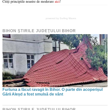
Citiți principiile noastre de moderare
aici
!
powered by
Surfing Waves
BIHON ŞTIRILE JUDEŢULUI BIHOR
Furtuna a făcut ravagii în Bihor. O parte din acoperișul
Gării Aleșd a fost smulsă de vânt
BIHON ŞTIRILE JUDEŢULUI BIHOR