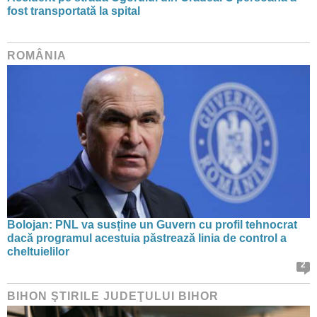
fost transportată la spital
ROMÂNIA
Bolojan: PNL va susține un Guvern cu profil tehnocrat
dacă programul acestuia păstrează linia de control a
cheltuielilor
2
BIHON ŞTIRILE JUDEŢULUI BIHOR