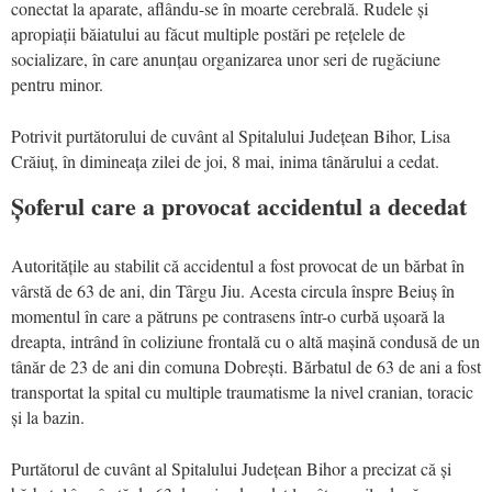
conectat la aparate, aflându-se în moarte cerebrală. Rudele și
apropiații băiatului au făcut multiple postări pe rețelele de
socializare, în care anunțau organizarea unor seri de rugăciune
pentru minor.
Potrivit purtătorului de cuvânt al Spitalului Județean Bihor, Lisa
Crăiuț, în dimineața zilei de joi, 8 mai, inima tânărului a cedat.
Șoferul care a provocat accidentul a decedat
Autoritățile au stabilit că accidentul a fost provocat de un bărbat în
vârstă de 63 de ani, din Târgu Jiu. Acesta circula înspre Beiuș în
momentul în care a pătruns pe contrasens într-o curbă ușoară la
dreapta, intrând în coliziune frontală cu o altă mașină condusă de un
tânăr de 23 de ani din comuna Dobrești. Bărbatul de 63 de ani a fost
transportat la spital cu multiple traumatisme la nivel cranian, toracic
și la bazin.
Purtătorul de cuvânt al Spitalului Județean Bihor a precizat că și