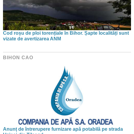
Cod roșu de ploi torențiale în Bihor. Șapte localități sunt
vizate de avertizarea ANM
BIHON CAO
Anunț de întrerupere furnizare apă potabilă pe strada