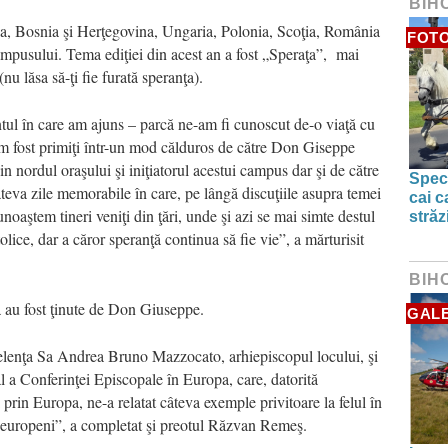
BIH
nia, Bosnia şi Herţegovina, Ungaria, Polonia, Scoţia, România
FOTO
 Campusului. Tema ediţiei din acest an a fost „Speraţa”, mai
nu lăsa să-ţi fie furată speranţa).
ul în care am ajuns – parcă ne-am fi cunoscut de-o viaţă cu
 Am fost primiţi într-un mod călduros de către Don Giseppe
 nordul oraşului şi iniţiatorul acestui campus dar şi de către
Spect
teva zile memorabile în care, pe lângă discuţiile asupra temei
cai c
oaştem tineri veniţi din ţări, unde şi azi se mai simte destul
străz
lice, dar a căror speranţă continua să fie vie”, a mărturisit
BIH
lia au fost ţinute de Don Giuseppe.
GALE
lenţa Sa Andrea Bruno Mazzocato, arhiepiscopul locului, şi
a Conferinţei Episcopale în Europa, care, datorită
i prin Europa, ne-a relatat câteva exemple privitoare la felul în
re europeni”, a completat şi preotul Răzvan Remeş.