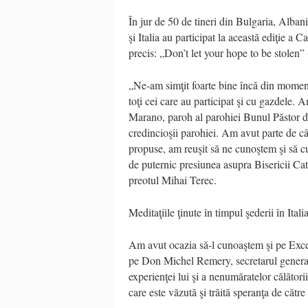
În jur de 50 de tineri din Bulgaria, Alba
şi Italia au participat la această ediţie a
precis: „Don’t let your hope to be stolen” (
„Ne-am simţit foarte bine încă din moment
toţi cei care au participat şi cu gazdele.
Marano, paroh al parohiei Bunul Păstor din
credincioşii parohiei. Am avut parte de câ
propuse, am reuşit să ne cunoştem şi să cun
de puternic presiunea asupra Bisericii Cato
preotul Mihai Terec.
Meditaţiile ţinute în timpul şederii în Ita
Am avut ocazia să-l cunoaştem şi pe Exce
pe Don Michel Remery, secretarul general 
experienţei lui şi a nenumăratelor călători
care este văzută şi trăită speranţa de căt