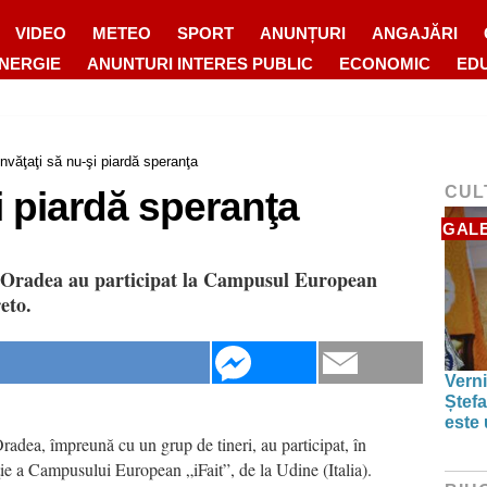
VIDEO
METEO
SPORT
ANUNȚURI
ANGAJĂRI
ENERGIE
ANUNTURI INTERES PUBLIC
ECONOMIC
ED
Învăţaţi să nu-şi piardă speranţa
CUL
i piardă speranţa
GALE
e Oradea au participat la Campusul European
eto.
Verni
Ștefa
este 
radea, împreună cu un grup de tineri, au participat, în
ţie a Campusului European „iFait”, de la Udine (Italia).