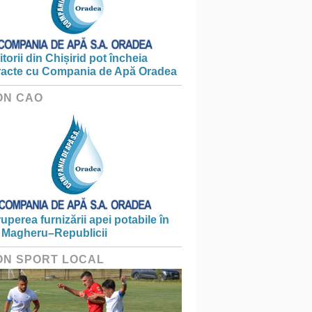
torii din Chișirid pot încheia
racte cu Compania de Apă Oradea
ON CAO
ruperea furnizării apei potabile în
 Magheru–Republicii
ON SPORT LOCAL