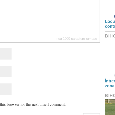
Locui
cont
BIH
inca
1000
caractere ramase
Între
zona
BIH
his browser for the next time I comment.