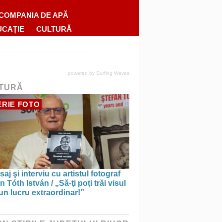
COMPANIA DE APĂ
UCAȚIE
CULTURĂ
powered by
Surfing Waves
TURĂ
RIE FOTO
saj şi interviu cu artistul fotograf
n Tóth István / „Să-ţi poţi trăi visul
un lucru extraordinar!”