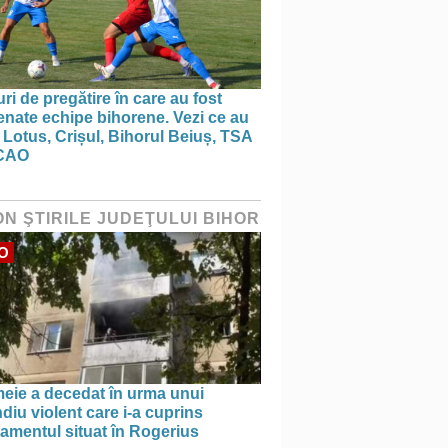
ri de pregătire în care au fost
nate echipe bihorene. Vezi ce au
 Lotus, Crișul, Bihorul Beiuș, TSA
CAO
ON ŞTIRILE JUDEŢULUI BIHOR
O
meie a decedat în urma unui
diu violent care i-a cuprins
amentul situat în Rogerius