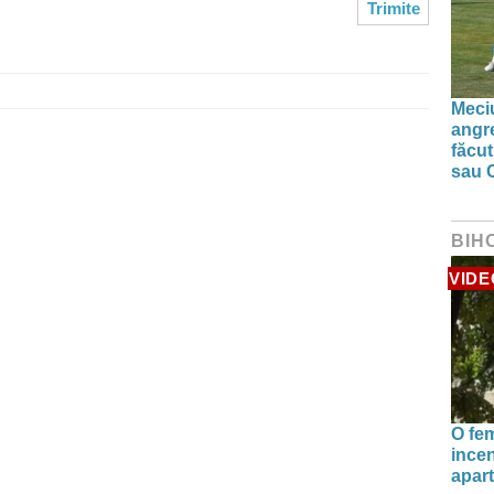
Meciu
angre
făcut
sau 
BIH
VIDE
O fe
incen
apart