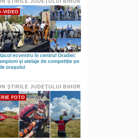
ON ŞTIRILE JUDEŢULUI BIHOR
-VIDEO
acol ecvestru în centrul Oradiei:
ampioni și atelaje de competiție pe
ile orașului
ON ŞTIRILE JUDEŢULUI BIHOR
RIE FOTO