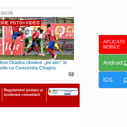
BIHOR
RIE FOTO+VIDEO
APLICAȚII
MOBILE
Android
D
ihor Oradea rămâne „pe sec” în
urile cu Concordia Chiajna
1
iOS
D
Regulament postare și
moderare comentarii