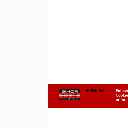
BIHON.RO
Folosi
Cookie
urilor