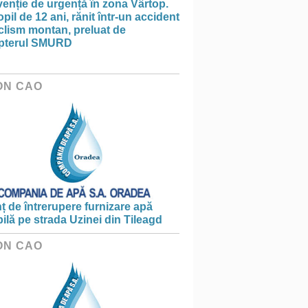
venție de urgență în zona Vârtop.
pil de 12 ani, rănit într-un accident
clism montan, preluat de
opterul SMURD
ON CAO
 de întrerupere furnizare apă
ilă pe strada Uzinei din Tileagd
ON CAO