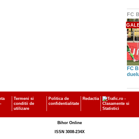
FC 
GALE
FC B
duel
nta
Termeni si
Politica de
Redactia
-
conditii de
confidentialitate
utilizare
Bihor Online
ISSN 3008-234X