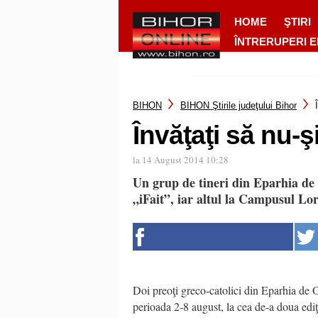
HOME
ŞTIRI
ÎNTRERUPERI 
BIHON
BIHON Ştirile judeţului Bihor
Învăţaţi să nu-ş
la 14 August 2014 10:28
Un grup de tineri din Eparhia d
„iFait”, iar altul la Campusul Lor
Doi preoţi greco-catolici din Eparhia de O
perioada 2-8 august, la cea de-a doua edi