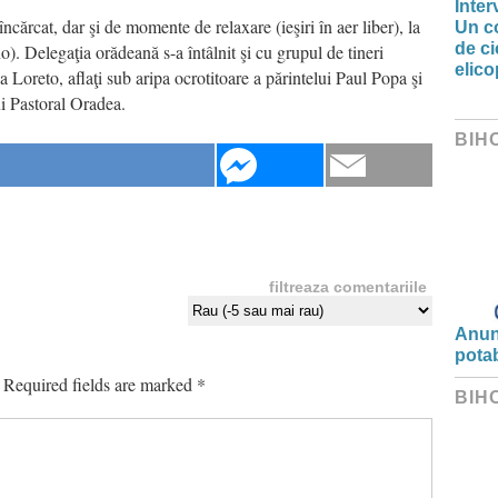
Inter
ncărcat, dar şi de momente de relaxare (ieşiri în aer liber), la
Un co
de ci
. Delegaţia orădeană s-a întâlnit şi cu grupul de tineri
elic
 Loreto, aflaţi sub aripa ocrotitoare a părintelui Paul Popa şi
i Pastoral Oradea.
BIH
filtreaza comentariile
Anunț
potab
Required fields are marked
*
BIH