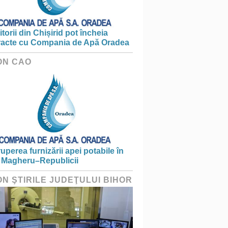
torii din Chișirid pot încheia
racte cu Compania de Apă Oradea
ON CAO
ruperea furnizării apei potabile în
 Magheru–Republicii
ON ŞTIRILE JUDEŢULUI BIHOR