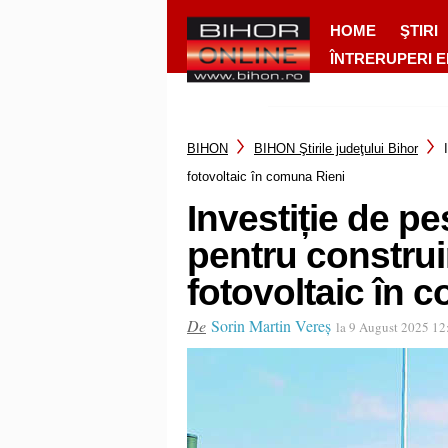
HOME
ŞTIRI
ÎNTRERUPERI 
BIHON
BIHON Ştirile judeţului Bihor
fotovoltaic în comuna Rieni
Investiție de pe
pentru construi
fotovoltaic în 
De
Sorin Martin Vereș
la 9 August 2025 1