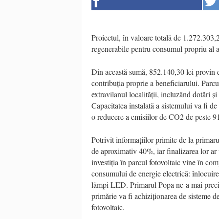
Proiectul, în valoare totală de 1.272.303,
regenerabile pentru consumul propriu al au
Din această sumă, 852.140,30 lei provin d
contribuția proprie a beneficiarului. Parcu
extravilanul localității, incluzând dotări
Capacitatea instalată a sistemului va fi
o reducere a emisiilor de CO2 de peste 91
Potrivit informațiilor primite de la primaru
de aproximativ 40%, iar finalizarea lor ar 
investiția în parcul fotovoltaic vine în co
consumului de energie electrică: înlocuire
lămpi LED. Primarul Popa ne-a mai preciza
primărie va fi achiziționarea de sisteme de
fotovoltaic.