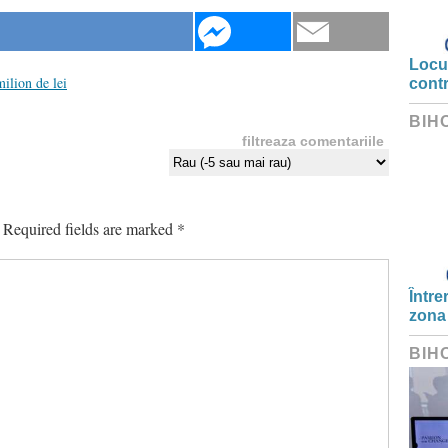
Locui
ilion de lei
cont
BIH
filtreaza comentariile
Required fields are marked
*
Între
zona
BIH