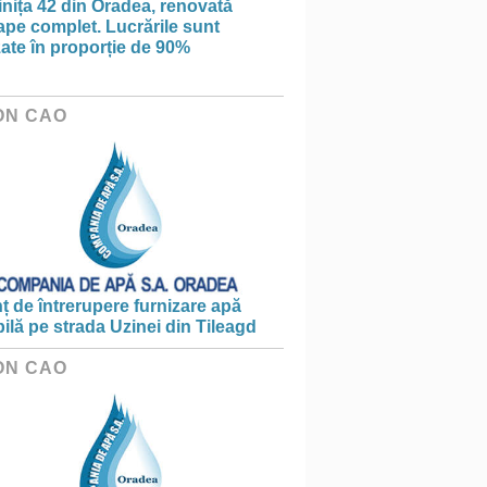
nița 42 din Oradea, renovată
pe complet. Lucrările sunt
zate în proporție de 90%
ON CAO
 de întrerupere furnizare apă
ilă pe strada Uzinei din Tileagd
ON CAO