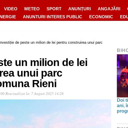
VIDEO
METEO
SPORT
ANUNȚURI
ANGAJĂRI
ENERGIE
ANUNTURI INTERES PUBLIC
ECONOMIC
ED
Investiție de peste un milion de lei pentru construirea unui parc
BIH
ste un milion de lei
rea unui parc
comuna Rieni
2:00
Reactualizat la:
7 August 2025 14:26
Doi t
ani, 
progr