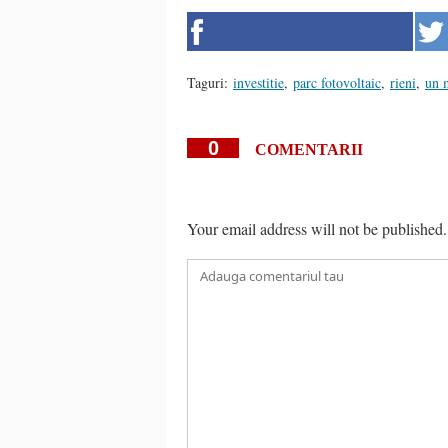
Taguri:
investitie
,
parc fotovoltaic
,
rieni
,
un m
0
COMENTARII
Your email address will not be published.