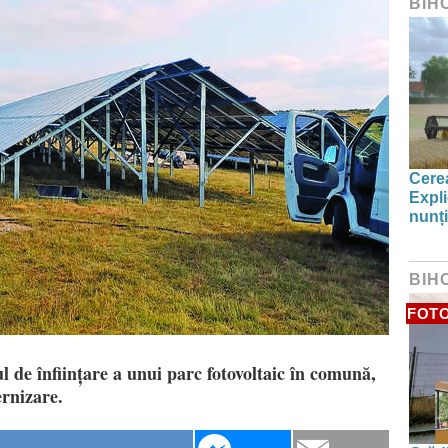
BIH
Cerea
Expli
nunți
BIH
FOT
 de înființare a unui parc fotovoltaic în comună,
rnizare.