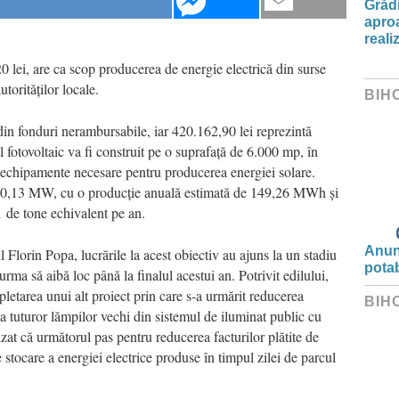
Grădi
aproa
reali
20 lei, are ca scop producerea de energie electrică din surse
torităților locale.
BIH
in fonduri nerambursabile, iar 420.162,90 lei reprezintă
l fotovoltaic va fi construit pe o suprafață de 6.000 mp, în
 și echipamente necesare pentru producerea energiei solare.
 de 0,13 MW, cu o producție anuală estimată de 149,26 MWh și
 de tone echivalent pe an.
Anunț
l Florin Popa, lucrările la acest obiectiv au ajuns la un stadiu
potab
urma să aibă loc până la finalul acestui an. Potrivit edilului,
mpletarea unui alt proiect prin care s-a urmărit reducerea
BIH
a tuturor lămpilor vechi din sistemul de iluminat public cu
t că următorul pas pentru reducerea facturilor plătite de
 stocare a energiei electrice produse în timpul zilei de parcul