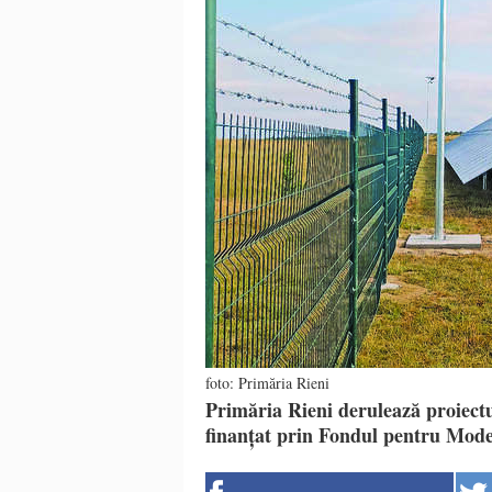
foto: Primăria Rieni
Primăria Rieni derulează proiectul
finanțat prin Fondul pentru Mode