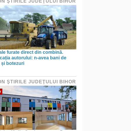
ON ŞTIRILE JUDEŢULUI BIHOR
le furate direct din combină.
cația autorului: n-avea bani de
 și botezuri
ON ŞTIRILE JUDEŢULUI BIHOR
O