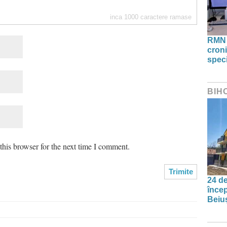
inca
1000
caractere ramase
RMN 
croni
speci
BIH
his browser for the next time I comment.
24 de
încep
Beiu