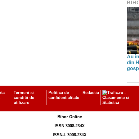
BIH
Au în
din H
gospo
nta
Termeni si
Politica de
Redactia
-
conditii de
confidentialitate
utilizare
Bihor Online
ISSN 3008-234X
ISSN-L 3008-234X