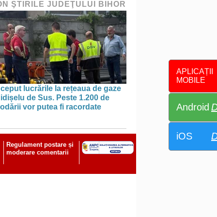
ON ŞTIRILE JUDEŢULUI BIHOR
APLICAȚII
MOBILE
ceput lucrările la rețeaua de gaze
idișelu de Sus. Peste 1.200 de
Android
D
dării vor putea fi racordate
iOS
D
Regulament postare și
moderare comentarii