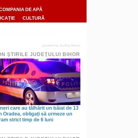
COMPANIA DE APĂ
UCAȚIE
CULTURĂ
powered by
Surfing Waves
ON ŞTIRILE JUDEŢULUI BIHOR
ineri care au tâlhărit un băiat de 13
în Oradea, obligați să urmeze un
am strict timp de 6 luni