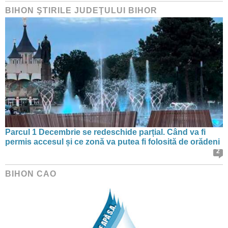
BIHON ŞTIRILE JUDEŢULUI BIHOR
Parcul 1 Decembrie se redeschide parțial. Când va fi
permis accesul și ce zonă va putea fi folosită de orădeni
2
BIHON CAO