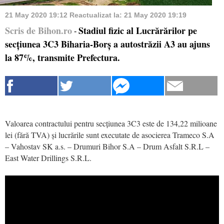
21 May 2020 19:12
Reactualizat la:
21 May 2020 19:19
Scris de Bihon.ro
Stadiul fizic al Lucrărărilor pe
-
secțiunea 3C3 Biharia-Borș a autostrăzii A3 au ajuns
la 87%, transmite Prefectura.
Valoarea contractului pentru secțiunea 3C3 este de 134,22 milioane
lei (fără TVA) și lucrările sunt executate de asocierea Trameco S.A
– Vahostav SK a.s. – Drumuri Bihor S.A – Drum Asfalt S.R.L –
East Water Drillings S.R.L.