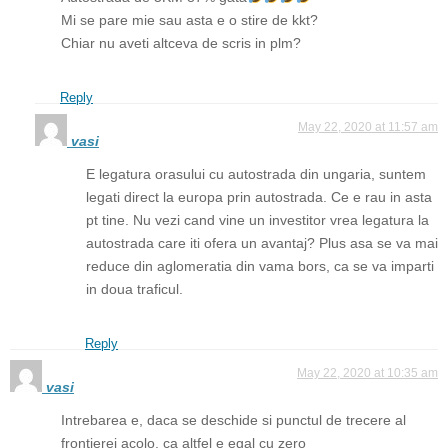
Mi se pare mie sau asta e o stire de kkt?
Chiar nu aveti altceva de scris in plm?
Reply
May 22, 2020 at 11:57 am
vasi
E legatura orasului cu autostrada din ungaria, suntem
legati direct la europa prin autostrada. Ce e rau in asta
pt tine. Nu vezi cand vine un investitor vrea legatura la
autostrada care iti ofera un avantaj? Plus asa se va mai
reduce din aglomeratia din vama bors, ca se va imparti
in doua traficul.
Reply
May 22, 2020 at 10:35 am
vasi
Intrebarea e, daca se deschide si punctul de trecere al
frontierei acolo, ca altfel e egal cu zero