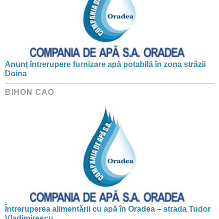
Anunț întrerupere furnizare apă potabilă în zona străzii
Doina
BIHON CAO
Întreruperea alimentării cu apă în Oradea – strada Tudor
Vladimirescu