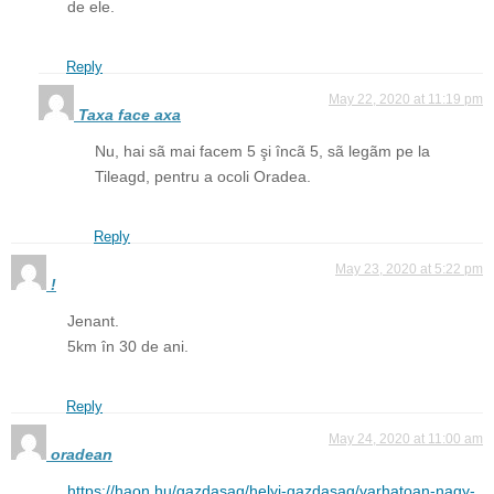
de ele.
Reply
May 22, 2020 at 11:19 pm
Taxa face axa
Nu, hai sã mai facem 5 şi încã 5, sã legãm pe la
Tileagd, pentru a ocoli Oradea.
Reply
May 23, 2020 at 5:22 pm
!
Jenant.
5km în 30 de ani.
Reply
May 24, 2020 at 11:00 am
oradean
https://haon.hu/gazdasag/helyi-gazdasag/varhatoan-nagy-