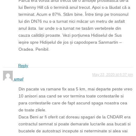
Parcă era vorba anul trecut de o ambiție prostească de-a
lui Benny Hill că o termină anul trecut. Apoi s-a lăudat că a
terminat. Acum e 87%. Stăm bine. Între timp pe tronsonul
lui din DN76 nu s-a turnat nici măcar un metru de asfalt
anul ăsta. Iar unde s-a turnat ne tasăm vertebrele din
cauza calității proaste. Vezi porțiunea Hidiselul de Sus
ieșire spre Hidișelul de jos și capodopera Sanmartin –
Oradea. Penibil.
Reply
May 22, 2020 at 6:37 pm
unul
Din pacate va ramane fix asa 5 km, mai departe peste vreo
10 anisori asa cand se vor termina toate contestarile si
para contestarile care de fapt ascund spaga noastra cea
de toate zilele.
Daca Beni ar fi oferit cat doreau spagari de la CNDAIR era
contractul semnat si poate demarate lucrarile asa bucati si
bucatele de autostrazi incepute si neterminate si alea vai