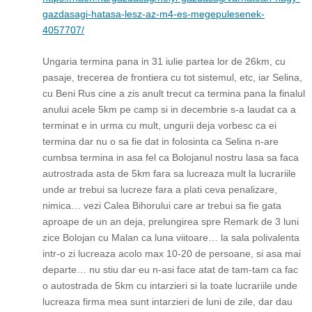
gazdasagi-hatasa-lesz-az-m4-es-megepulesenek-
4057707/
Ungaria termina pana in 31 iulie partea lor de 26km, cu
pasaje, trecerea de frontiera cu tot sistemul, etc, iar Selina,
cu Beni Rus cine a zis anult trecut ca termina pana la finalul
anului acele 5km pe camp si in decembrie s-a laudat ca a
terminat e in urma cu mult, ungurii deja vorbesc ca ei
termina dar nu o sa fie dat in folosinta ca Selina n-are
cumbsa termina in asa fel ca Bolojanul nostru lasa sa faca
autrostrada asta de 5km fara sa lucreaza mult la lucrariile
unde ar trebui sa lucreze fara a plati ceva penalizare,
nimica… vezi Calea Bihorului care ar trebui sa fie gata
aproape de un an deja, prelungirea spre Remark de 3 luni
zice Bolojan cu Malan ca luna viitoare… la sala polivalenta
intr-o zi lucreaza acolo max 10-20 de persoane, si asa mai
departe… nu stiu dar eu n-asi face atat de tam-tam ca fac
o autostrada de 5km cu intarzieri si la toate lucrariile unde
lucreaza firma mea sunt intarzieri de luni de zile, dar dau