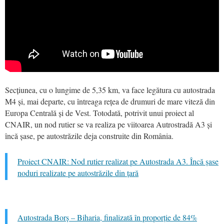
Secțiunea, cu o lungime de 5,35 km, va face legătura cu autostrada
M4 și, mai departe, cu întreaga rețea de drumuri de mare viteză din
Europa Centrală și de Vest. Totodată, potrivit unui proiect al
CNAIR, un nod rutier se va realiza pe viitoarea Autrostradă A3 și
încă șase, pe autostrăzile deja construite din România.
Proiect CNAIR: Nod rutier realizat pe Autostrada A3. Încă șase
noduri realizate pe autostrăzile din țară
Autostrada Borș – Biharia, finalizată în proporție de 84%