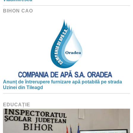
BIHON CAO
Anunț de întrerupere furnizare apă potabilă pe strada
Uzinei din Tileagd
EDUCAȚIE