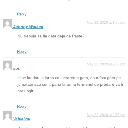
Reply
May 22, 2020 at 1:06 pm
Johnny Walked
Nu trebuia să fie gata deja de Paște?!
Reply
May 22, 2020 at 2:00 pm
sofi
ei se laudau in iarna ca lucrarea e gata, da a fost gata pe
jumatate sau cum, pana la urma termenul de predare va fi
prelungit
Reply
May 22, 2020 at 2:56 pm
Vaivaivai