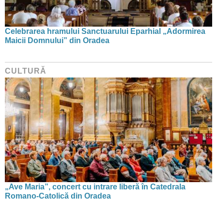
Celebrarea hramului Sanctuarului Eparhial „Adormirea
Maicii Domnului” din Oradea
CULTURĂ
„Ave Maria”, concert cu intrare liberă în Catedrala
Romano-Catolică din Oradea