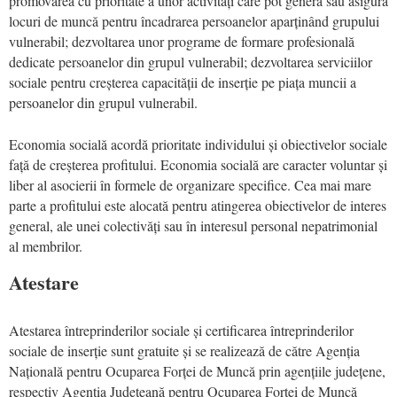
promovarea cu prioritate a unor activități care pot genera sau asigura
locuri de muncă pentru încadrarea persoanelor aparținând grupului
vulnerabil; dezvoltarea unor programe de formare profesională
dedicate persoanelor din grupul vulnerabil; dezvoltarea serviciilor
sociale pentru creșterea capacității de inserție pe piața muncii a
persoanelor din grupul vulnerabil.
Economia socială acordă prioritate individului și obiectivelor sociale
față de creșterea profitului. Economia socială are caracter voluntar și
liber al asocierii în formele de organizare specifice. Cea mai mare
parte a profitului este alocată pentru atingerea obiectivelor de interes
general, ale unei colectivăți sau în interesul personal nepatrimonial
al membrilor.
Atestare
Atestarea întreprinderilor sociale și certificarea întreprinderilor
sociale de inserție sunt gratuite și se realizează de către Agenția
Națională pentru Ocuparea Forței de Muncă prin agențiile județene,
respectiv Agenția Judeţeană pentru Ocuparea Forței de Muncă