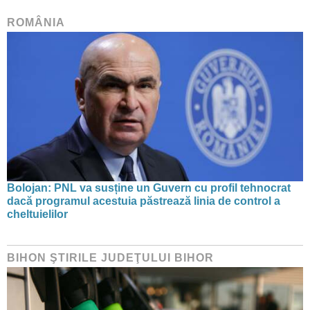
ROMÂNIA
Bolojan: PNL va susține un Guvern cu profil tehnocrat
dacă programul acestuia păstrează linia de control a
cheltuielilor
BIHON ŞTIRILE JUDEŢULUI BIHOR