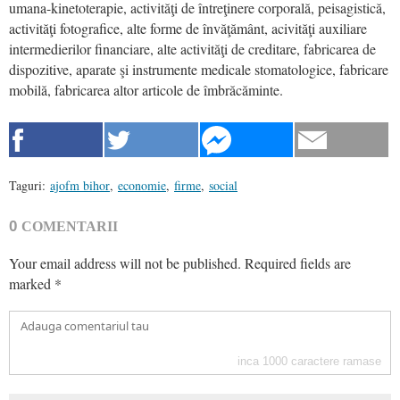
umana-kinetoterapie, activităţi de întreţinere corporală, peisagistică,
activităţi fotografice, alte forme de învăţământ, acivităţi auxiliare
intermedierilor financiare, alte activităţi de creditare, fabricarea de
dispozitive, aparate şi instrumente medicale stomatologice, fabricare
mobilă, fabricarea altor articole de îmbrăcăminte.
Taguri:
ajofm bihor
,
economie
,
firme
,
social
0
COMENTARII
Your email address will not be published.
Required fields are
marked
*
inca
1000
caractere ramase