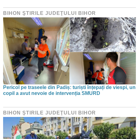
BIHON ŞTIRILE JUDEŢULUI BIHOR
Pericol pe traseele din Padiș: turiști înțepați de viespi, un
copil a avut nevoie de intervenția SMURD
BIHON ŞTIRILE JUDEŢULUI BIHOR