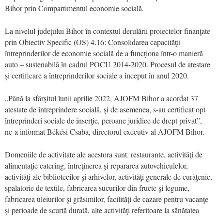
Bihor prin Compartimentul economie socială.
La nivelul judeţului Bihor în contextul derulării proiectelor finanţate
prin Obiectiv Specific (OS) 4.16: Consolidarea capacităţii
întreprinderilor de economie socială de a funcţiona într-o manieră
auto – sustenabilă în cadrul POCU 2014-2020. Procesul de atestare
şi certificare a întreprinderilor sociale a început în anul 2020.
„Până la sfârşitul lunii aprilie 2022, AJOFM Bihor a acordat 37
atestate de întreprindere socială, şi de asemenea, s-au certificat opt
întreprinderi sociale de inserţie, peroane juridice de drept privat”,
ne-a informat Békési Csaba, directorul executiv al AJOFM Bihor.
Domeniile de activitate ale acestora sunt: restaurante, activităţi de
alimentaţie catering, întreţinerea şi repararea autovehiculelor,
activităţi ale bibliotecilor şi arhivelor, activităţi generale de curăţenie,
spalatorie de textile, fabricarea sucurilor din fructe şi legume,
fabricarea uleiurilor şi grăsimilor, facilităţi de cazare pentru vacanţe
şi perioade de scurtă durată, alte activităţi referitoare la sănătatea