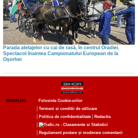
Parada atelajelor cu cai de rasă, în centrul Oradiei.
Spectacol înaintea Campionatului European de la
Oșorhei
BIHON.RO
Folosinta Cookie-urilor
Termeni si conditii de utilizare
Politica de confidentialitate
Redactia
Regulament postare și moderare comentarii