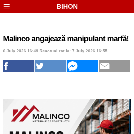
BIHON
Malinco angajează manipulant marfă!
6 July 2026 16:49
Reactualizat la:
7 July 2026 16:55