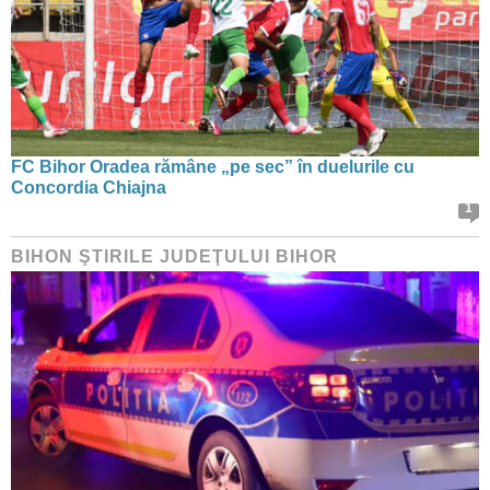
FC Bihor Oradea rămâne „pe sec” în duelurile cu
Concordia Chiajna
1
BIHON ŞTIRILE JUDEŢULUI BIHOR