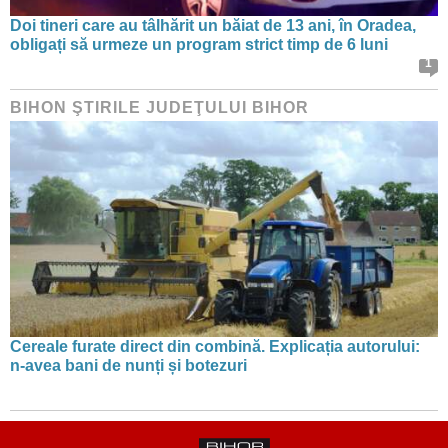
Doi tineri care au tâlhărit un băiat de 13 ani, în Oradea,
obligați să urmeze un program strict timp de 6 luni
1
BIHON ŞTIRILE JUDEŢULUI BIHOR
Cereale furate direct din combină. Explicația autorului:
n-avea bani de nunți și botezuri