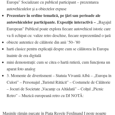
Europa” Socializare cu publicul participant – prezentarea
autovehiculelor și a obiectelor expuse
Prezentare în ordine tematică, pe țări sau perioade ale
autovehiculelor participante. Expoziție interactivă –
„Bagajul
European” Publicul poate explora fiecare autovehicul istoric care
va fi echipat cu: valize retro deschise, fiecare reprezentând o țară
obiecte autentice de călătorie din anii ’50–’80
harti clasice pentru explicații despre cum se călătorea în Europa
înainte de era digitală
mini demonstrații: cum se citea o hartă rutieră, cum funcționa un
aparat foto analog
3. Momente de divertisment – Statuia Vivantă Albă – „Europa în
Culori” – Personajul „Turistul Rătăcit” – Costumele de Călătorie
– Jocuri de Societate „Vacanțe ca Altădată” – Colțul „Picnic
Retro” – Muzică europeană retro cu DJ NOTĂ:
Mașinile rămân parcate în Piața Regele Ferdinand I peste noapte