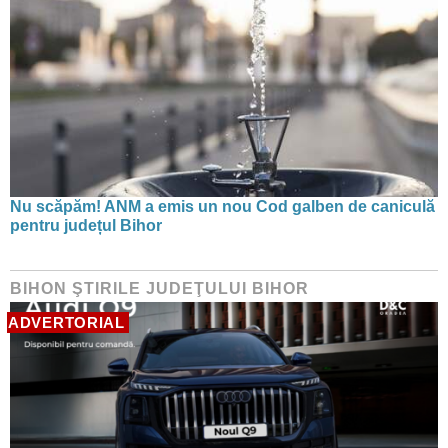
Nu scăpăm! ANM a emis un nou Cod galben de caniculă
pentru județul Bihor
BIHON ŞTIRILE JUDEŢULUI BIHOR
ADVERTORIAL