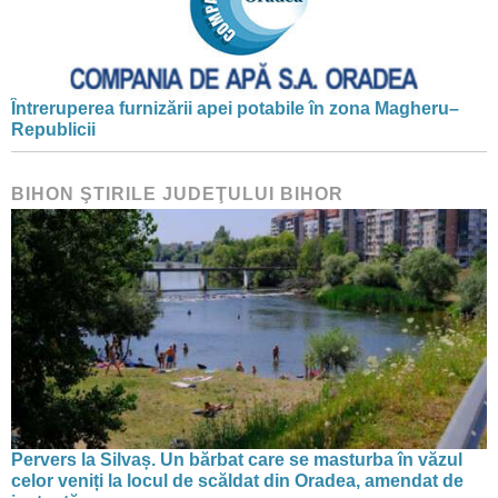
Întreruperea furnizării apei potabile în zona Magheru–
Republicii
BIHON ŞTIRILE JUDEŢULUI BIHOR
Pervers la Silvaș. Un bărbat care se masturba în văzul
celor veniți la locul de scăldat din Oradea, amendat de