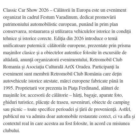
Classic Car Show 2026 – Călătorii în Europa este un eveniment
organizat în cadrul Festum Varadinum, dedicat promovării
patrimoniului automobilistic european, punând în prim plan
conservarea, restaurarea și utilizarea vehiculelor istorice în condiții
tehnice și istorice corecte. Ediția din 2026 introduce o temă
unificatoare puternică: călătoriile europene, prezentate prin prisma
mașinilor clasice și a obiectelor autentice folosite în excursiile de
altădată, anunţă organizatorii evenimentului, Retromobil Club
Romania şi Asociația Culturală ArtX Oradea. Participanți la
eveniment sunt membrii Retromobil Club România care dețin
autovehicule istorice atestate, mărci europene fabricate până în
1995. Proprietarii vor prezenta în Piaţa Ferdinand, alături de
mașinile lor, accesorii de călătorie – hărți, bagaje, aparate foto,
ghiduri turistice, plăcuțe de traseu, suveniruri, obiecte de camping
sau picnic – toate specifice perioadei și țării de proveniență. Astfel,
publicul nu va admira doar automobile restaurate corect, ci va afla şi
contextul real în care acestea au fost folosite, în acord cu misiunea
clubului.