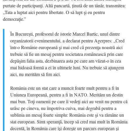
purtate de participanți. Altă pancartă, ținută de un tânăr, transmitea:
„Tata a luptat aici pentru libertate. O să lupt şi eu pentru
democraţie.”
În București, profesorul de istorie Marcel Bartic, unul dintre
organizatorii evenimentului, a declarat pentru Agerpres: „Cred
într-o Românie europeană şi mai cred că prezenţa noastră aici
trebuie să fie un mesaj pentru societatea românească prin care
depăşim falia asta, dezbinarea asta pe care am văzut-o în cea
mai hidoasă formă a ei în ultimele luni. Nu trebuie să ajungem
aici, nu merităm să fim aici.
România este un stat care a muncit foarte mult pentru a fi în
Uniunea Europeană, pentru a fi în NATO. Merităm un destin
mai bun. Toţi oamenii pe care îi vedeţi aici au venit nu pentru că
urăsc pe cineva, nu împotriva cuiva, mai degrabă pentru a
sublinia un mesaj foarte simplu: România este şi va rămâne un
stat european. Simt speranţă, încep să cred mai mult în România
decentă, în România care îşi doreşte un parcurs european şi