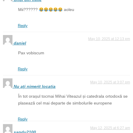
Mii??????
aoleu
Reply
May 10, 2025 at 12:13 pm
daniel
Pax vobiscum
Reply
May 10, 2025 at 3:07 pm
Nu ați nimerit locația
În tot orașul tocmai Mihai Viteazul și catedrala ortodoxă se
plasează cel mai departe de simbolurile europene
Reply
May 12, 2025 at 6:27 am
sandu2100