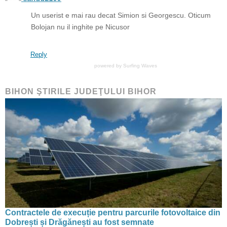
Un userist e mai rau decat Simion si Georgescu. Oticum
Bolojan nu il inghite pe Nicusor
Reply
powered by
Surfing Waves
BIHON ŞTIRILE JUDEŢULUI BIHOR
Contractele de execuție pentru parcurile fotovoltaice din
Dobrești și Drăgănești au fost semnate