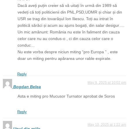
Dacă aveți puțin creier să vă uitați în urmă din 1989 să
vedeți că toți politicienii din PNL,PSD,UDMR și chiar și din
USR se trag din tovarășul Ion Iliescu. Toți au intrat în
politică sărăci și acum au ajuns bogați, din salar desigur….
Un mic amănunt: România nu este în faliment din cauza
celor care nu au condus-o , ci din cauza celor care o
conduc…
Nu este vorba despre niciun miting “pro Europa ” , este
doar un miting pentru apărarea unor rable expirate.
Reply
May 9, 2025 at 10:02 pm
Bogdan Belea
Asta e miting pro Mucusor Turnator aprobat de Soros
Reply
May 10, 2025 at 1:22 am
Unul din miile