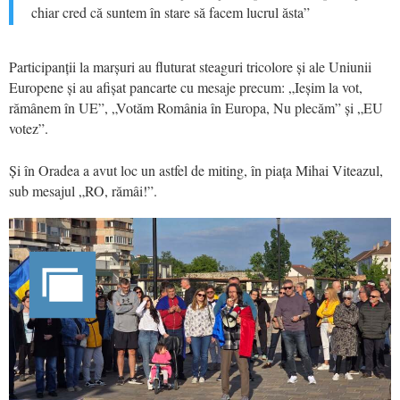
chiar cred că suntem în stare să facem lucrul ăsta”
Participanții la marșuri au fluturat steaguri tricolore și ale Uniunii
Europene și au afișat pancarte cu mesaje precum: „Ieșim la vot,
rămânem în UE”, „Votăm România în Europa, Nu plecăm” și „EU
votez”.
Și în Oradea a avut loc un astfel de miting, în piața Mihai Viteazul,
sub mesajul „RO, rămâi!”.