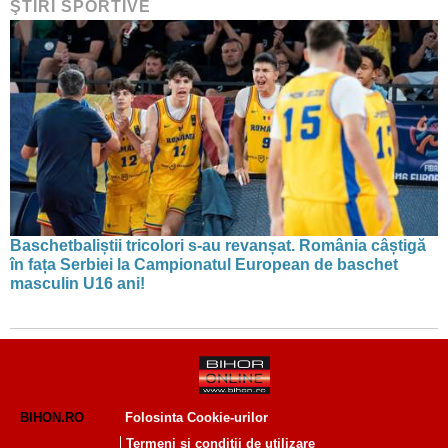
ŞTIRI SPORTIVE
Baschetbaliștii tricolori s-au revanșat. România câștigă
în fața Serbiei la Campionatul European de baschet
masculin U16 ani!
BIHON.RO
Folosinta Cookie-urilor
Termeni si conditii de utilizare