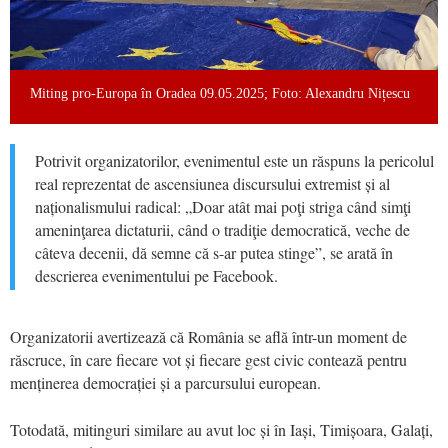
Miting pro-Europa în Oradea 09.05.2025; Foto: Alexandru Nițescu
Potrivit organizatorilor, evenimentul este un răspuns la pericolul
real reprezentat de ascensiunea discursului extremist și al
naționalismului radical: „Doar atât mai poţi striga când simţi
ameninţarea dictaturii, când o tradiţie democratică, veche de
câteva decenii, dă semne că s-ar putea stinge”, se arată în
descrierea evenimentului pe Facebook.
Organizatorii avertizează că România se află într-un moment de
răscruce, în care fiecare vot și fiecare gest civic contează pentru
menținerea democrației și a parcursului european.
Totodată, mitinguri similare au avut loc și în Iași, Timișoara, Galați,