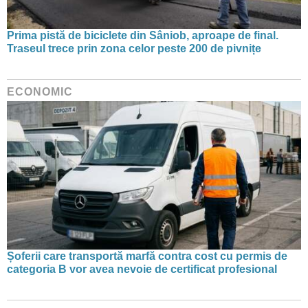
Prima pistă de biciclete din Sâniob, aproape de final.
Traseul trece prin zona celor peste 200 de pivnițe
ECONOMIC
Șoferii care transportă marfă contra cost cu permis de
categoria B vor avea nevoie de certificat profesional