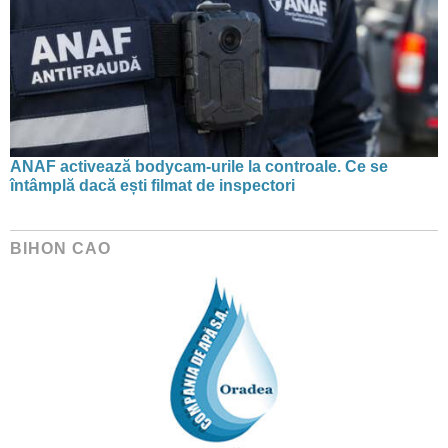
ANAF activează bodycam-urile la controale. Ce se
întâmplă dacă ești filmat de inspectori
BIHON CAO