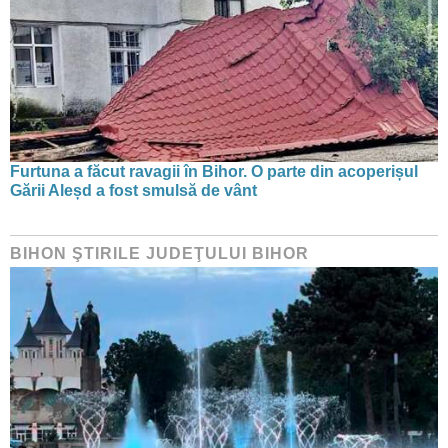
Furtuna a făcut ravagii în Bihor. O parte din acoperișul
Gării Aleșd a fost smulsă de vânt
BIHON ŞTIRILE JUDEŢULUI BIHOR