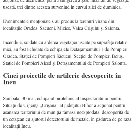
uscată, trei dintre acestea survenind în cursul zilei de duminică.
Evenimentele menționate s-au produs la terenuri virane din
localitățile Oradea, Săcueni, Mizieș, Valea Crișului și Salonta.
Incendiile, soldate cu arderea vegetației uscate pe suprafețe relativ
mici, au fost lichidate de echipajele Detașamentului 1 de Pompieri
Oradea, Stației de Pompieri Săcueni, Secției de Pompieri Beiuș,
Stației de Pompieri Aleșd și Detașamentului de Pompieri Salonta.
Cinci proiectile de artilerie descoperite în
Ineu
Sâmbătă, 30 mai, echipajul pirotehnic al Inspectoratului pentru
Situaţii de Urgenţă „Crişana” al judeţului Bihor a acționat pentru
asanarea teritoriului de muniţia rămasă neexplodată, descoperită de
un cetățean cu ajutorul detectorului de metale, în pădurea de pe raza
localității Ineu.