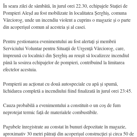
În seara zilei de sâmbătă, în jurul orei 22.30, echipajele Stației de
Pompieri Aleșd au fost mobilizate în localitatea Șerghiș, comuna
Vârciorog, unde un incendiu violent a cuprins o magazie și o parte
din acoperișul comun al acesteia și al casei.
Pentru gestionarea evenimentului au fost alertați și membrii
Serviciului Voluntar pentru Situații de Urgență Vârciorog, care,
împreună cu localnici din Șerghiș au reușit să localizeze incendiul
până la sosirea echipajelor de pompieri, contribuind la limitarea
efectelor acestuia.
Pompierii au acționat cu două autospeciale cu apă și spumă,
lichidarea completă a incendiului fiind finalizată în jurul orei 23:45.
Cauza probabilă a evenimentului a constituit-o un coș de fum
neprotejat termic față de materialele combustibile.
Pagubele înregistrate au constat în bunuri depozitate în magazie,
aproximativ 30 metri pătrați din acoperișul construcției și circa 50 de