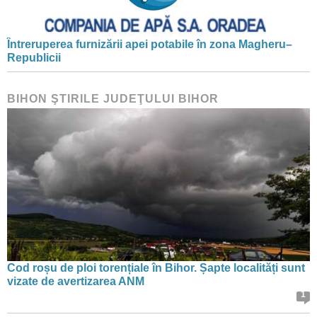
Întreruperea furnizării apei potabile în zona Magheru–
Republicii
BIHON ŞTIRILE JUDEŢULUI BIHOR
Cod roșu de ploi torențiale în Bihor. Șapte localități sunt
vizate de avertizarea ANM
1