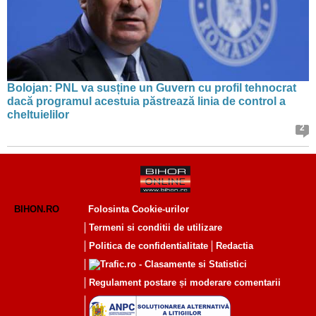
Bolojan: PNL va susține un Guvern cu profil tehnocrat
dacă programul acestuia păstrează linia de control a
cheltuielilor
2
BIHON.RO
Folosinta Cookie-urilor
Termeni si conditii de utilizare
Politica de confidentialitate
Redactia
Regulament postare și moderare comentarii