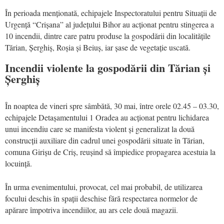
În perioada menționată, echipajele Inspectoratului pentru Situații de
Urgență “Crișana” al județului Bihor au acționat pentru stingerea a
10 incendii, dintre care patru produse la gospodării din localitățile
Tărian, Șerghiș, Roșia și Beiuș, iar șase de vegetație uscată.
Incendii violente la gospodării din Tărian și
Șerghiș
În noaptea de vineri spre sâmbătă, 30 mai, între orele 02.45 – 03.30,
echipajele Detașamentului 1 Oradea au acționat pentru lichidarea
unui incendiu care se manifesta violent și generalizat la două
construcții auxiliare din cadrul unei gospodării situate în Tărian,
comuna Girișu de Criș, reușind să împiedice propagarea acestuia la
locuință.
În urma evenimentului, provocat, cel mai probabil, de utilizarea
focului deschis în spații deschise fără respectarea normelor de
apărare împotriva incendiilor, au ars cele două magazii.