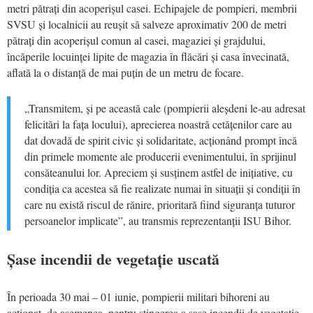
metri pătrați din acoperișul casei. Echipajele de pompieri, membrii
SVSU și localnicii au reușit să salveze aproximativ 200 de metri
pătrați din acoperișul comun al casei, magaziei și grajdului,
încăperile locuinței lipite de magazia în flăcări și casa învecinată,
aflată la o distanță de mai puțin de un metru de focare.
„Transmitem, și pe această cale (pompierii aleșdeni le-au adresat
felicitări la fața locului), aprecierea noastră cetățenilor care au
dat dovadă de spirit civic și solidaritate, acționând prompt încă
din primele momente ale producerii evenimentului, în sprijinul
consăteanului lor. Apreciem și susținem astfel de inițiative, cu
condiția ca acestea să fie realizate numai în situații și condiții în
care nu există riscul de rănire, prioritară fiind siguranța tuturor
persoanelor implicate”, au transmis reprezentanții ISU Bihor.
Șase incendii de vegetație uscată
În perioada 30 mai – 01 iunie, pompierii militari bihoreni au
acționat, de asemenea, pentru stingerea a șase incendii de vegetație