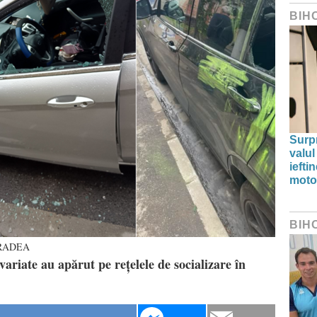
BIH
Surp
valul
iefti
moto
BIH
ORADEA
variate au apărut pe rețelele de socializare în