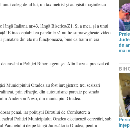
l unui coleg de-al lui, un taximetrist și-au găsit mașinile cu
e lângă Italiana nr.43, lângă Biserica/Z1. Și a mea, și a unui
nțață! E inacceptabil ca parcările să nu fie supravegheate video
Prele
r jumătate din ele nu funcționează, bine că traim în era
Jude
de an
mai m
 de cuvânt a Poliției Bihor, agent șef Alin Laza a precizat că
BIH
ției Municipiului Oradea au fost înregistrate trei sesizări
calificat, prin efracție, din autoturisme parcate pe strada
Martin Anderson Nexo, din municipiul Oradea.
t dosar penal, iar polițiștii Biroului de Combatere a
n cadrul Poliției Municipiului Oradea efectuează cercetări, sub
Peric
ul Parchetului de pe lângă Judecătoria Oradea, pentru
înțep