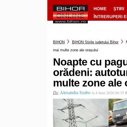
HOME
ŞTIRI
ÎNTRERUPERI 
BIHON
BIHON Ştirile judeţului Bihor
mai multe zone ale orașului
Noapte cu pagu
orădeni: autotu
multe zone ale 
De
Alexandra Szabo
la 4 June 2026 06:35
R