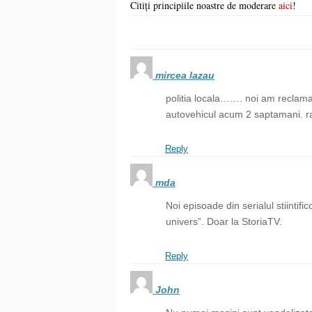
Citiți principiile noastre de moderare
aici
!
mircea lazau
politia locala……. noi am reclama
autovehicul acum 2 saptamani. ra
Reply
mda
Noi episoade din serialul stiintifi
univers”. Doar la StoriaTV.
Reply
John