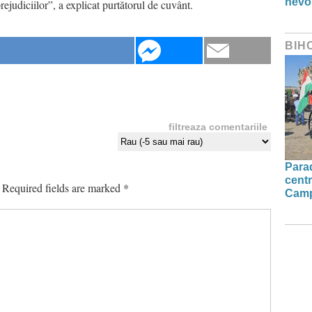
nevo
rejudiciilor”, a explicat purtătorul de cuvânt.
BIH
filtreaza comentariile
Parad
centr
Required fields are marked
*
Camp