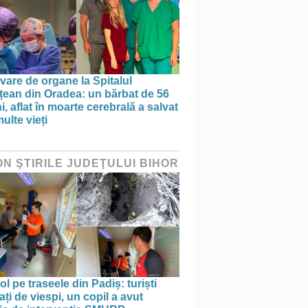
vare de organe la Spitalul
țean din Oradea: un bărbat de 56
i, aflat în moarte cerebrală a salvat
ulte vieți
ON ŞTIRILE JUDEŢULUI BIHOR
ol pe traseele din Padiș: turiști
ați de viespi, un copil a avut