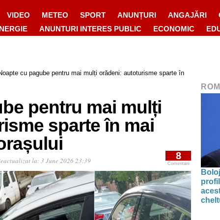
VIDEO
METEO
SPORT
ANUNȚURI
ANGAJĂRI
ENERGIE
ANUNTURI INTERES PUBLIC
ECONOMIC
ED
Noapte cu pagube pentru mai mulți orădeni: autoturisme sparte în
ROM
be pentru mai mulți
risme sparte în mai
orașului
8
eactualizat la:
3 June 2026 23:39
Comentarii
Bolo
profi
acest
chelt