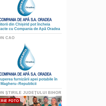
torii din Chișirid pot încheia
racte cu Compania de Apă Oradea
ON CAO
ruperea furnizării apei potabile în
 Magheru–Republicii
ON ŞTIRILE JUDEŢULUI BIHOR
RIE FOTO