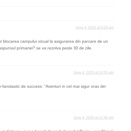
June 4, 2026 at 9:28 am
t blocarea campului vizual la asigurarea din parcare de un
spunsul primariei? se va rezolva peste 30 de zile.
June 4, 2026 at 10:05 am
co-fanstastic de success: “Aventuri in cel mai sigur oras din
June 4, 2026 at 12:46 pm