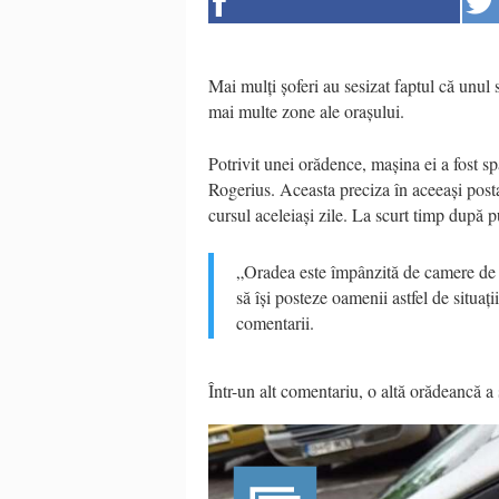
Mai mulți șoferi au sesizat faptul că unul
mai multe zone ale orașului.
Potrivit unei orădence, mașina ei a fost sp
Rogerius. Aceasta preciza în aceeași posta
cursul aceleiași zile. La scurt timp după pu
„Oradea este împânzită de camere de 
să își posteze oamenii astfel de situați
comentarii.
Într-un alt comentariu, o altă orădeancă a s