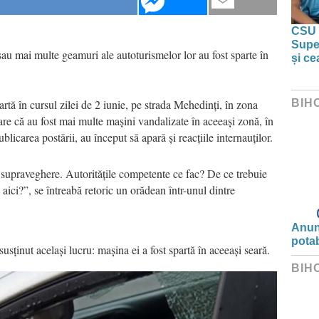
CSU 
Super
 sau mai multe geamuri ale autoturismelor lor au fost sparte în
și ce
artă în cursul zilei de 2 iunie, pe strada Mehedinți, în zona
BIH
re că au fost mai multe mașini vandalizate în aceeași zonă, în
blicarea postării, au început să apară și reacțiile internauților.
supraveghere. Autoritățile competente ce fac? De ce trebuie
i aici?”, se întreabă retoric un orădean într-unul dintre
Anunț
potab
usținut același lucru: mașina ei a fost spartă în aceeași seară.
BIH