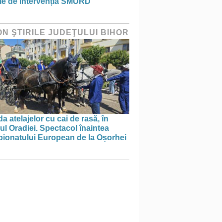
ie de intervenția SMURD
ON ŞTIRILE JUDEŢULUI BIHOR
a atelajelor cu cai de rasă, în
ul Oradiei. Spectacol înaintea
ionatului European de la Oșorhei