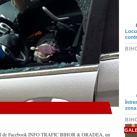
Locui
cont
BIH
Între
zona
BIH
GALE
e grupul de Facebook INFO TRAFIC BIHOR & ORADEA, un