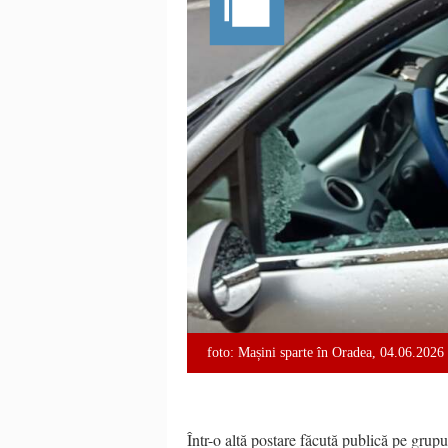
foto: Mașini sparte în Oradea, 04.06.2026
Într-o altă postare făcută publică p