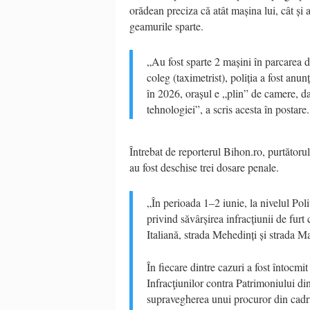
orădean preciza că atât mașina lui, cât și a
geamurile sparte.
„Au fost sparte 2 mașini în parcarea d
coleg (taximetrist), poliția a fost anu
în 2026, orașul e „plin” de camere, da
tehnologiei”, a scris acesta în postare.
Întrebat de reporterul Bihon.ro, purtătorul
au fost deschise trei dosare penale.
„În perioada 1–2 iunie, la nivelul Poli
privind săvârșirea infracțiunii de furt 
Italiană, strada Mehedinți și strada 
În fiecare dintre cazuri a fost întocmi
Infracţiunilor contra Patrimoniului di
supravegherea unui procuror din cadr