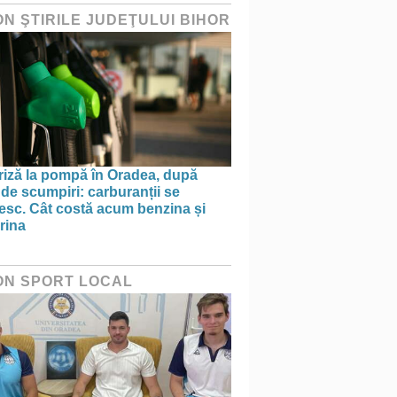
ON ŞTIRILE JUDEŢULUI BIHOR
riză la pompă în Oradea, după
 de scumpiri: carburanții se
nesc. Cât costă acum benzina și
rina
ON SPORT LOCAL