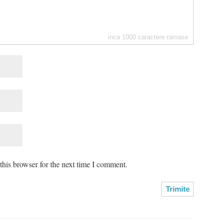
inca
1000
caractere ramase
his browser for the next time I comment.