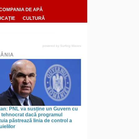
COMPANIA DE APĂ
UCAȚIE
CULTURĂ
powered by
Surfing Waves
ÂNIA
jan: PNL va susține un Guvern cu
l tehnocrat dacă programul
uia păstrează linia de control a
uielilor