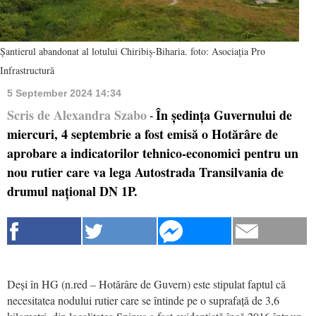
Șantierul abandonat al lotului Chiribiș-Biharia. foto: Asociația Pro
Infrastructură
5 September 2024 14:34
Scris de Alexandra Szabo
În ședința Guvernului de
-
miercuri, 4 septembrie a fost emisă o Hotărâre de
aprobare a indicatorilor tehnico-economici pentru un
nou rutier care va lega Autostrada Transilvania de
drumul național DN 1P.
Deși în HG (n.red – Hotărâre de Guvern) este stipulat faptul că
necesitatea nodului rutier care se întinde pe o suprafață de 3,6