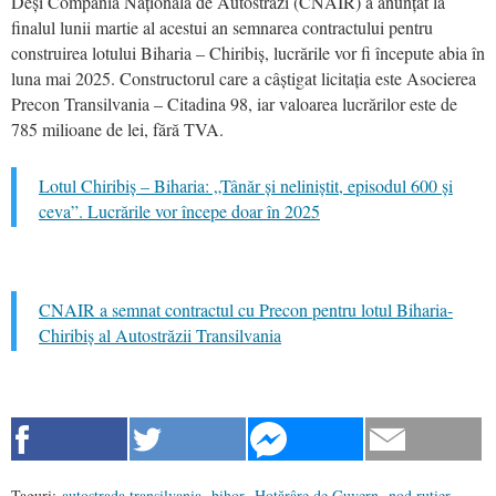
Deși Compania Națională de Autostrăzi (CNAIR) a anunțat la
finalul lunii martie al acestui an semnarea contractului pentru
construirea lotului Biharia – Chiribiș, lucrările vor fi începute abia în
luna mai 2025. Constructorul care a câștigat licitația este Asocierea
Precon Transilvania – Citadina 98, iar valoarea lucrărilor este de
785 milioane de lei, fără TVA.
Lotul Chiribiș – Biharia: „Tânăr și neliniștit, episodul 600 și
ceva”. Lucrările vor începe doar în 2025
CNAIR a semnat contractul cu Precon pentru lotul Biharia-
Chiribiș al Autostrăzii Transilvania
Taguri:
autostrada transilvania
,
bihor
,
Hotărâre de Guvern
,
nod rutier
,