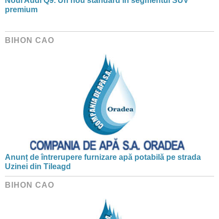
Noul Audi Q9. Un nou standard în segmentul SUV
premium
BIHON CAO
Anunț de întrerupere furnizare apă potabilă pe strada
Uzinei din Tileagd
BIHON CAO