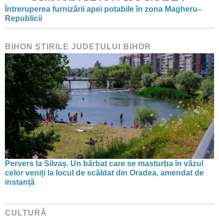
Întreruperea furnizării apei potabile în zona Magheru–
Republicii
BIHON ŞTIRILE JUDEŢULUI BIHOR
Pervers la Silvaș. Un bărbat care se masturba în văzul
celor veniți la locul de scăldat din Oradea, amendat de
instanță
CULTURĂ