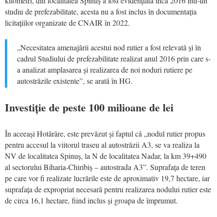
kilometri, din localitatea Spinuș a fost evidențiată încă 2016 într-un
studiu de prefezabilitate, acesta nu a fost inclus în documentația
licitațiilor organizate de CNAIR în 2022.
„Necesitatea amenajării acestui nod rutier a fost relevată și în
cadrul Studiului de prefezabilitate realizat anul 2016 prin care s-
a analizat amplasarea și realizarea de noi noduri rutiere pe
autostrăzile existente”, se arată în HG.
Investiție de peste 100 milioane de lei
În aceeași Hotărâre, este prevăzut și faptul că „nodul rutier propus
pentru accesul la viitorul traseu al autostrăzii A3, se va realiza la
NV de localitatea Spinuș, la N de localitatea Nadar, la km 39+490
al sectorului Biharia-Chiribiș – autostrada A3”. Suprafața de teren
pe care vor fi realizate lucrările este de aproximativ 19,7 hectare, iar
suprafața de expropriat necesară pentru realizarea nodului rutier este
de circa 16,1 hectare, fiind inclus și groapa de împrumut.