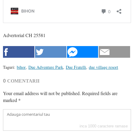
Advertorial CH 25581
Taguri:
bihor
,
Due Adventure Park
,
Due Fratelli
,
due village resort
0
COMENTARII
Your email address will not be published.
Required fields are
marked
*
inca
1000
caractere ramase