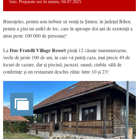
foto: Preparate noi în meniu, 04.07.2025
Binențeles, pentru asta trebuie să veniți la Șinteu, în județul Bihor,
pentru a găsi un astfel de loc, care în aproape doi ani de existență a
atras peste 100 000 de persoane!
Due Fratelli Village Resort
La
găsiți 12 căsuțe maramureșene,
vechi de peste 100 de ani, în care vă puteți caza, mai precis 49 de
locuri de cazare, dar și piscină, jacuzzi, saună, ciubăr, sălă de
conferințe și un restaurant deschis zilnic între 10 și 23!