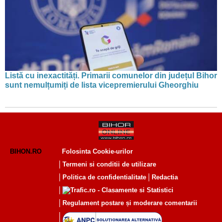
Listă cu inexactități. Primarii comunelor din județul Bihor
sunt nemulțumiți de lista vicepremierului Gheorghiu
BIHON.RO
Folosinta Cookie-urilor
Termeni si conditii de utilizare
Politica de confidentialitate
Redactia
Regulament postare și moderare comentarii