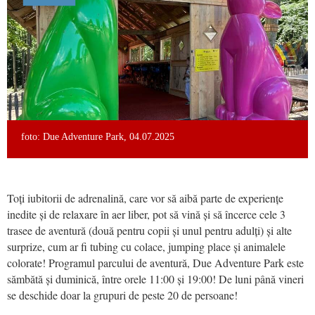
foto: Due Adventure Park, 04.07.2025
Toți iubitorii de adrenalină, care vor să aibă parte de experiențe
inedite și de relaxare în aer liber, pot să vină și să încerce cele 3
trasee de aventură (două pentru copii și unul pentru adulți) și alte
surprize, cum ar fi tubing cu colace, jumping place și animalele
colorate! Programul parcului de aventură, Due Adventure Park este
sămbătă și duminică, între orele 11:00 și 19:00! De luni până vineri
se deschide doar la grupuri de peste 20 de persoane!