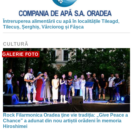
Întreruperea alimentării cu apă în localitățile Tileagd,
Tilecuș, Șerghiș, Vârciorog și Fâșca
CULTURĂ
GALERIE FOTO
Rock Filarmonica Oradea ţine vie tradiția: „Give Peace a
Chance” a adunat din nou artiștii orădeni în memoria
Hiroshimei