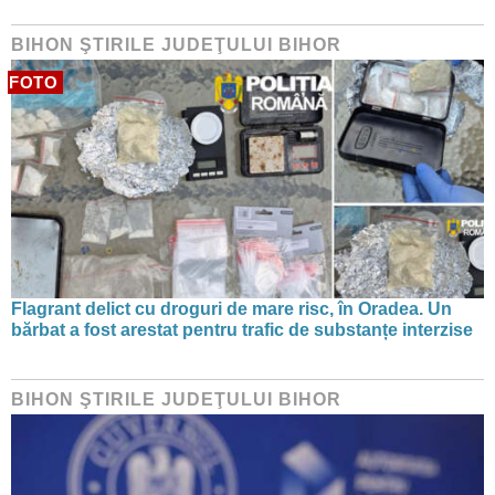
BIHON ŞTIRILE JUDEŢULUI BIHOR
FOTO
Flagrant delict cu droguri de mare risc, în Oradea. Un
bărbat a fost arestat pentru trafic de substanțe interzise
BIHON ŞTIRILE JUDEŢULUI BIHOR