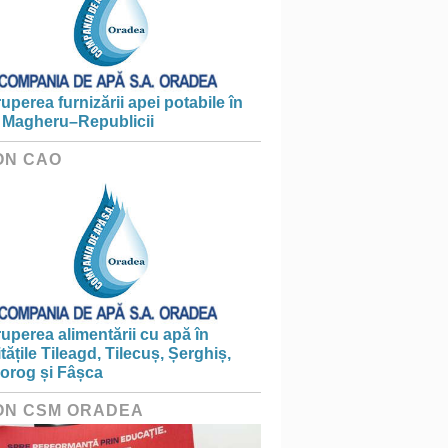
ruperea furnizării apei potabile în
 Magheru–Republicii
ON CAO
ruperea alimentării cu apă în
itățile Tileagd, Tilecuș, Șerghiș,
iorog și Fâșca
ON CSM ORADEA