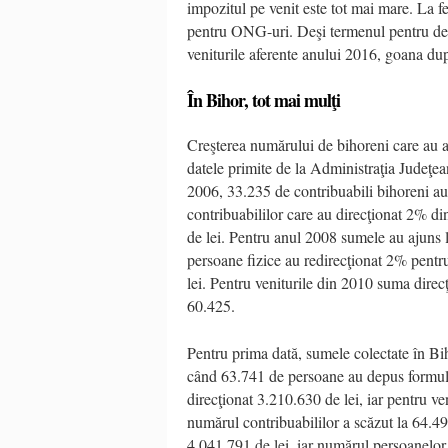
impozitul pe venit este tot mai mare. La f
pentru ONG-uri. Deşi termenul pentru de
veniturile aferente anului 2016, goana du
În Bihor, tot mai mulţi
Creşterea numărului de bihoreni care au a
datele primite de la Administraţia Judeţea
2006, 33.235 de contribuabili bihoreni au
contribuabililor care au direcţionat 2% di
de lei. Pentru anul 2008 sumele au ajuns 
persoane fizice au redirecţionat 2% pentr
lei. Pentru veniturile din 2010 suma direc
60.425.
Pentru prima dată, sumele colectate în Bih
când 63.741 de persoane au depus formula
direcţionat 3.210.630 de lei, iar pentru ve
numărul contribuabililor a scăzut la 64.49
4.041.791 de lei, iar numărul persoanelor