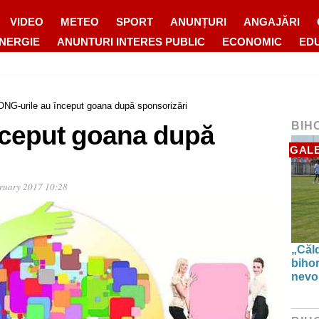
VIDEO
METEO
SPORT
ANUNȚURI
ANGAJĂRI
ENERGIE
ANUNTURI INTERES PUBLIC
ECONOMIC
ED
ONG-urile au început goana după sponsorizări
BIH
nceput goana după
GALE
ruary 2017 10:28
„Căl
biho
nevoi