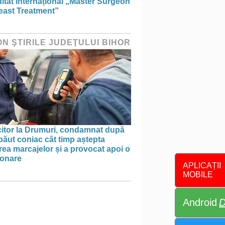
itat internațional „Master Surgeon
east Treatment”
ON ŞTIRILE JUDEŢULUI BIHOR
itor la Drumuri, condamnat după
băut coniac cât timp aștepta
ea marcajelor și a provocat apoi o
onare
APLICAȚII
MOBILE
Android
D