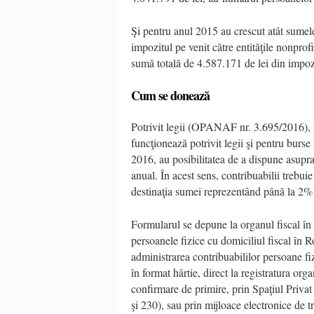
Şi pentru anul 2015 au crescut atât sumele
impozitul pe venit către entităţile nonpro
sumă totală de 4.587.171 de lei din impozi
Cum se donează
Potrivit legii (OPANAF nr. 3.695/2016), pe
funcţionează potrivit legii şi pentru burse 
2016, au posibilitatea de a dispune asupr
anual. În acest sens, contribuabilii treb
destinaţia sumei reprezentând până la 2% d
Formularul se depune la organul fiscal în a
persoanele fizice cu domiciliul fiscal în 
administrarea contribuabililor persoane fi
în format hârtie, direct la registratura org
confirmare de primire, prin Spaţiul Privat 
şi 230), sau prin mijloace electronice de t