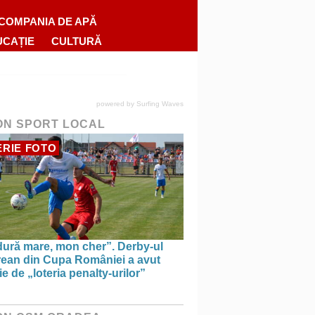
COMPANIA DE APĂ
UCAȚIE
CULTURĂ
powered by
Surfing Waves
ON SPORT LOCAL
RIE FOTO
dură mare, mon cher”. Derby-ul
rean din Cupa României a avut
e de „loteria penalty-urilor”