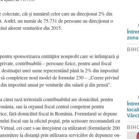
 colectate, cât şi numărul celor care au direcţionat 2% din
fit. Astfel, un număr de 75.731 de persoane au direcţionat o
tul aferent veniturilor din 2015.
Între
zona
BIH
ntru sponsorizarea entităţilor nonprofit care se înfiinţează şi
private, contribuabilii – persoane fizice, pentru anul fiscal
a destinaţiei unei sume reprezentând până la 2% din impozitul
uie să completeze noul model de formular 230 – „Cerere privind
in impozitul anual pe veniturile din salarii şi din pensii”.
 cărui rază teritorială contribuabilul are domiciliul, pentru
Între
România, sau la organul fiscal central competent pentru
local
zice, fără domiciliul fiscal în România. Formularul se depune
Vârc
anului fiscal sau la oficiul poştal, prin scrisoare recomandată cu
Virtual, cei care s-au înregistrat ca utilizatori (formularele 200
BIH
ransmitere la distanţă prin utilizarea serviciilor de depunere on-