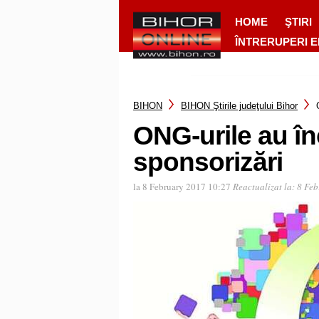
HOME
ŞTIRI
ÎNTRERUPERI 
BIHON
BIHON Ştirile judeţului Bihor
ONG-urile au î
sponsorizări
la 8 February 2017 10:27
Reactualizat la:
8 Feb