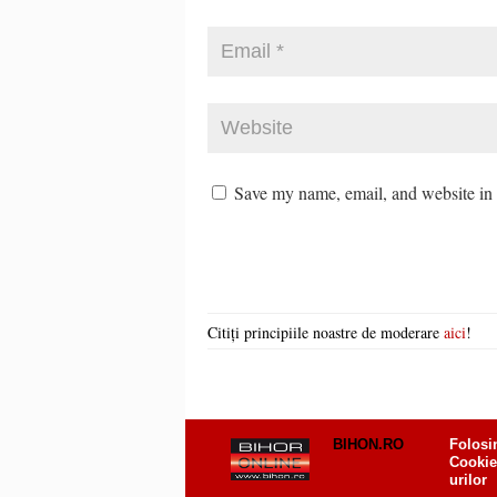
Save my name, email, and website in t
Citiți principiile noastre de moderare
aici
!
BIHON.RO
Folosi
Cookie
urilor