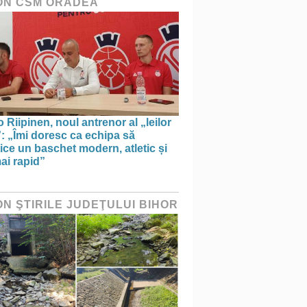
ON CSM ORADEA
 Riipinen, noul antrenor al „leilor
”: „Îmi doresc ca echipa să
ice un baschet modern, atletic și
ai rapid”
ON ŞTIRILE JUDEŢULUI BIHOR