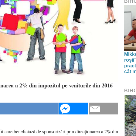
BIH
Mikko
roșii
pract
cât m
narea a 2% din impozitul pe veniturile din 2016
BIH
fit care beneficiază de sponsorizări prin direcţionarea a 2% din