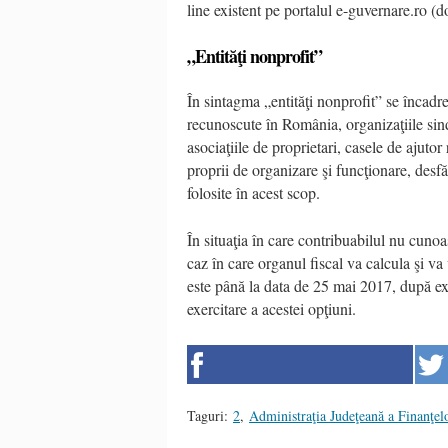
line existent pe portalul e-guvernare.ro (doa
„Entităţi nonprofit”
În sintagma „entităţi nonprofit” se încadrea
recunoscute în România, organizaţiile sind
asociaţiile de proprietari, casele de ajutor 
proprii de organizare şi funcţionare, desfă
folosite în acest scop.
În situaţia în care contribuabilul nu cuno
caz în care organul fiscal va calcula şi 
este până la data de 25 mai 2017, după exp
exercitare a acestei opţiuni.
Taguri:
2
,
Administraţia Judeţeană a Finanţel