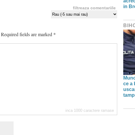
acred
in Br
filtreaza comentariile
BIH
Required fields are marked
*
Munc
ce a 
uscar
tamp
inca
1000
caractere ramase