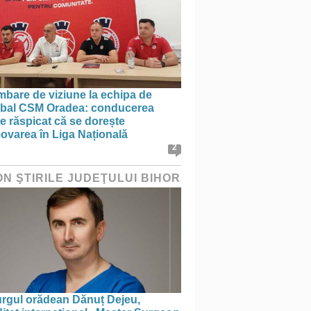
mbare de viziune la echipa de
bal CSM Oradea: conducerea
e răspicat că se dorește
ovarea în Liga Națională
2
ON ŞTIRILE JUDEŢULUI BIHOR
urgul orădean Dănuț Dejeu,