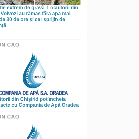
ție extrem de gravă. Locuitorii din
 Voivozi au rămas fără apă mai
de 30 de ore și cer sprijin de
nță
ON CAO
torii din Chișirid pot încheia
racte cu Compania de Apă Oradea
ON CAO