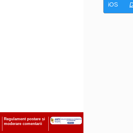
iOS
D
Regulament postare și
moderare comentarii