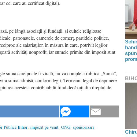
r cei care au certificat digital).
ză, pe lângă asociaţii şi fundaţii, şi cultele religioase
icale, patronatele, camerele de comerţ, partidele politice,
Schi
reciproc ale salariaţilor, în măsura în care, potrivit legilor
hand
şoară activităţi nonprofit, iar sumele primite din impozit sunt
spun
prom
aşte suma care poate fi virată, nu va completa rubrica „Suma”,
BIH
va vira suma admisă, conform legii. Termenul legal de depunere
irarea acesteia contribuabilii fiind decăzuţi din dreptul de
or Publice Bihor
,
impozit pe venit
,
ONG
,
sponsorizari
Chir