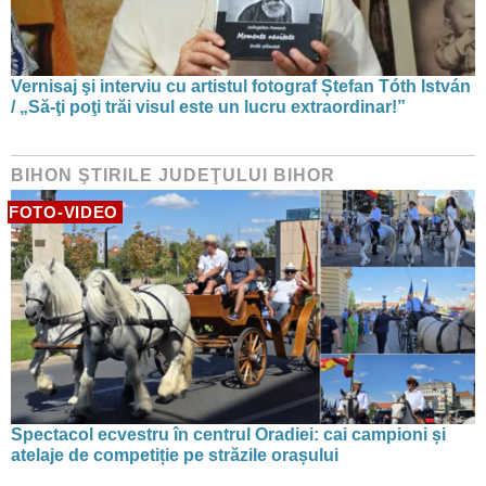
Vernisaj şi interviu cu artistul fotograf Ștefan Tóth István
/ „Să-ţi poţi trăi visul este un lucru extraordinar!”
BIHON ŞTIRILE JUDEŢULUI BIHOR
FOTO-VIDEO
Spectacol ecvestru în centrul Oradiei: cai campioni și
atelaje de competiție pe străzile orașului