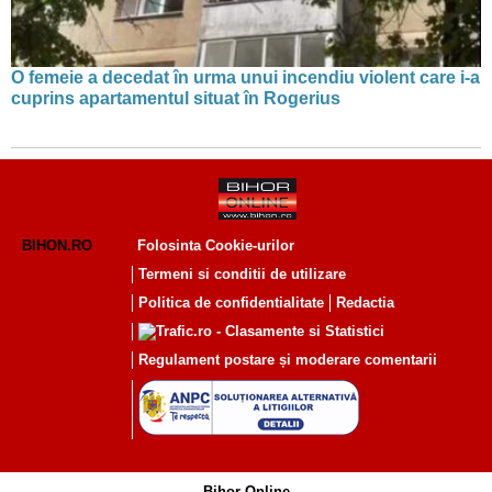
O femeie a decedat în urma unui incendiu violent care i-a
cuprins apartamentul situat în Rogerius
BIHON.RO
Folosinta Cookie-urilor
Termeni si conditii de utilizare
Politica de confidentialitate
Redactia
Regulament postare și moderare comentarii
Bihor Online