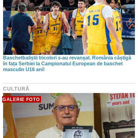
Baschetbaliștii tricolori s-au revanșat. România câștigă
în fața Serbiei la Campionatul European de baschet
masculin U16 ani!
CULTURĂ
GALERIE FOTO