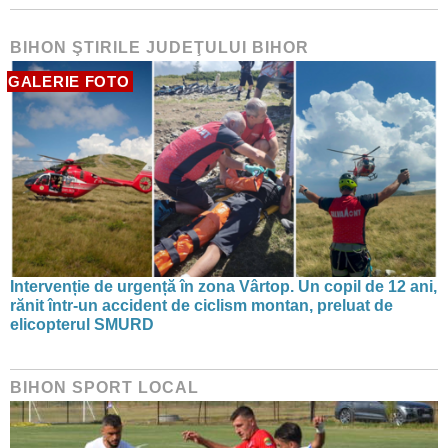
BIHON ŞTIRILE JUDEŢULUI BIHOR
GALERIE FOTO
Intervenție de urgență în zona Vârtop. Un copil de 12 ani,
rănit într-un accident de ciclism montan, preluat de
elicopterul SMURD
BIHON SPORT LOCAL