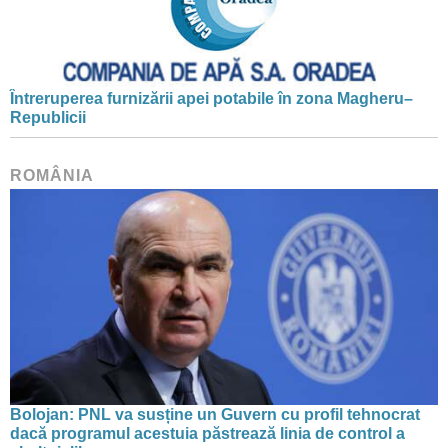
Întreruperea furnizării apei potabile în zona Magheru–
Republicii
ROMÂNIA
Bolojan: PNL va susține un Guvern cu profil tehnocrat
dacă programul acestuia păstrează linia de control a