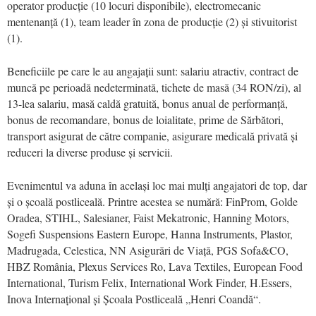
operator producție (10 locuri disponibile), electromecanic
mentenanță (1), team leader în zona de producție (2) și stivuitorist
(1).
Beneficiile pe care le au angajații sunt: salariu atractiv, contract de
muncă pe perioadă nedeterminată, tichete de masă (34 RON/zi), al
13-lea salariu, masă caldă gratuită, bonus anual de performanță,
bonus de recomandare, bonus de loialitate, prime de Sărbători,
transport asigurat de către companie, asigurare medicală privată și
reduceri la diverse produse și servicii.
Evenimentul va aduna în același loc mai mulți angajatori de top, dar
și o școală postliceală. Printre acestea se numără: FinProm, Golde
Oradea, STIHL, Salesianer, Faist Mekatronic, Hanning Motors,
Sogefi Suspensions Eastern Europe, Hanna Instruments, Plastor,
Madrugada, Celestica, NN Asigurări de Viață, PGS Sofa&CO,
HBZ România, Plexus Services Ro, Lava Textiles, European Food
International, Turism Felix, International Work Finder, H.Essers,
Inova Internațional și Școala Postliceală „Henri Coandă“.