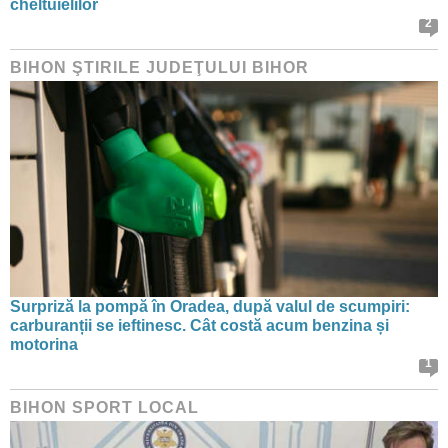
cheltuielilor
2
BIHON ŞTIRILE JUDEŢULUI BIHOR
Surpriză la pompă în Oradea, după valul de scumpiri:
carburanții se ieftinesc. Cât costă acum benzina și
motorina
1
BIHON SPORT LOCAL