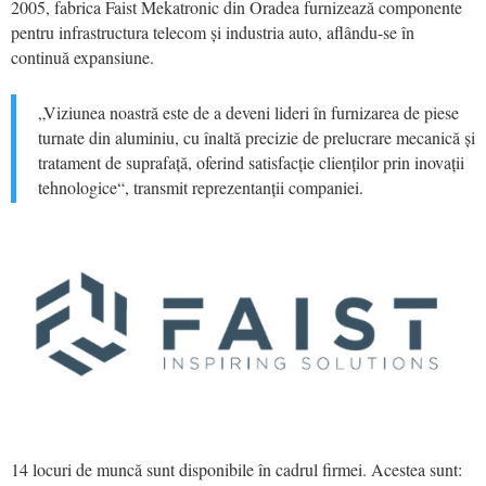
2005, fabrica Faist Mekatronic din Oradea furnizează componente
pentru infrastructura telecom și industria auto, aflându-se în
continuă expansiune.
„Viziunea noastră este de a deveni lideri în furnizarea de piese
turnate din aluminiu, cu înaltă precizie de prelucrare mecanică și
tratament de suprafață, oferind satisfacție clienților prin inovații
tehnologice“, transmit reprezentanții companiei.
14 locuri de muncă sunt disponibile în cadrul firmei. Acestea sunt: