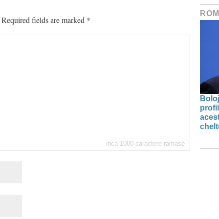
ROM
Required fields are marked
*
Bolo
profi
acest
chelt
inca
1000
caractere ramase