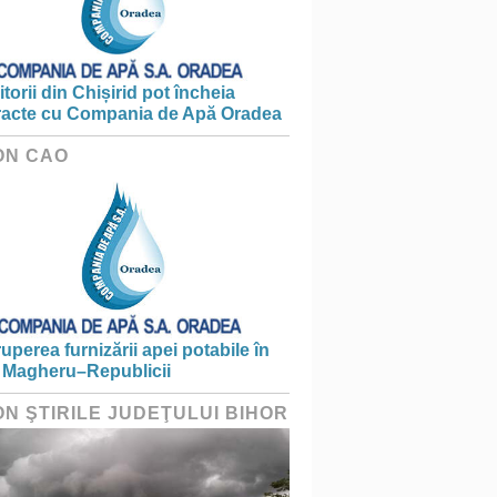
torii din Chișirid pot încheia
racte cu Compania de Apă Oradea
ON CAO
ruperea furnizării apei potabile în
 Magheru–Republicii
ON ŞTIRILE JUDEŢULUI BIHOR