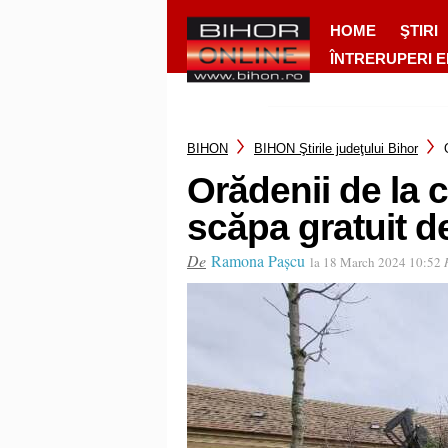
HOME
ŞTIRI
ÎNTRERUPERI 
BIHON
BIHON Ştirile judeţului Bihor
Orădenii de la c
scăpa gratuit d
De
Ramona Pașcu
la 18 March 2024 10:52