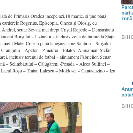
Parc
parți
ată de Primăria Oradea începe azi,18 martie, și ține până
zonă 
n cartierele Rogerius, Episcopia, Oncea și Olosig, cu
l Andrei, scuar Sovata mal drept Crișul Repede – Densusianu
ament Borșului – Uzinelor – inclusiv zona de intrare la Stația
BIH
iament Matei Corvin până la ieșirea spre Sântion – Suișului –
– Crângului – Apelor – Zmeurei – Filatov, Aliniament Ștefan
ei, inclusiv terenul de fotbal – aliniament Fabricilor, Scuar
iană – Șelimbărului – Călugăreni -Posada – Aleea Sulfinei –
Lacul Roșu – Traian Lalescu – Moldovei – Cantacuzino – Iza
Anunț
potab
BIH