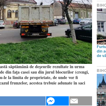
BIH
Furtu
din a
de v
eastă săptămână de deșeurile rezultate în urma
BIH
rde din fața casei sau din jurul blocurilor (crengi,
u-le la limita de proprietate, de unde vor fi
cazul frunzelor, acestea trebuie adunate în saci