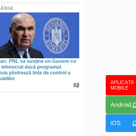
ÂNIA
jan: PNL va susține un Guvern cu
l tehnocrat dacă programul
uia păstrează linia de control a
uielilor
APLICAȚII
2
MOBILE
Android
D
iOS
D