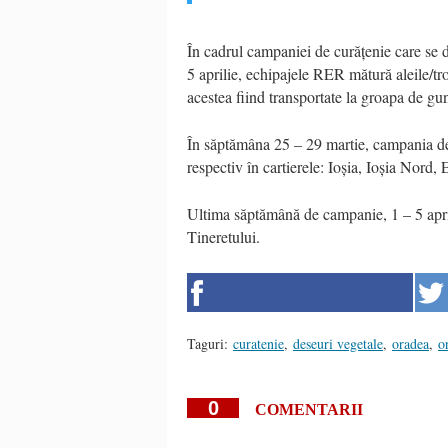
În cadrul campaniei de curățenie care se 
5 aprilie, echipajele RER mătură aleile/tro
acestea fiind transportate la groapa de gu
În săptămâna 25 – 29 martie, campania de
respectiv în cartierele: Ioșia, Ioșia Nord
Ultima săptămână de campanie, 1 – 5 april
Tineretului.
Taguri:
curatenie
,
deseuri vegetale
,
oradea
,
o
0
COMENTARII