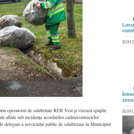
Locui
cont
BIH
Între
zona
rin operatorul de salubritate RER Vest și vizează spațiile
BIH
dale aflate sub incidența acordurilor cadru/contractelor
de delegare a serviciului public de salubrizare în Municipiul