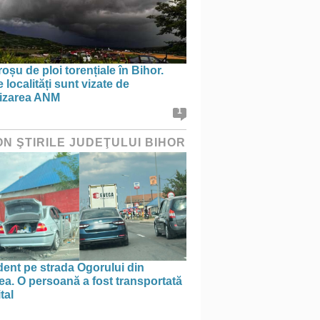
oșu de ploi torențiale în Bihor.
 localități sunt vizate de
tizarea ANM
1
ON ŞTIRILE JUDEŢULUI BIHOR
ent pe strada Ogorului din
a. O persoană a fost transportată
tal