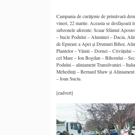
Campania de curățenie de primăvară derul
vineri, 22 martie. Aceasta se desfășoară î
subzonele aferente: Scuar Sfântul Aposto
– bucle Podului – Aluminei – Dacia, Alini
de Epurare a Apei și Drumuri Bihor, Alin
Plantelor – Vămii – Dornei – Crivățului 
cel Mare – Ion Bogdan – Bihorului – Secar
Podului – aliniament Transilvaniei – Ital
Mehedinți – Bernard Shaw și Aliniament 
– Ioan Suciu.
[eadvert]