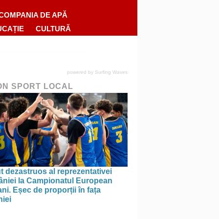
COMPANIA DE APĂ
UCAȚIE
CULTURĂ
powered by
Surfing Waves
ON SPORT LOCAL
 dezastruos al reprezentativei
niei la Campionatul European
ni. Eșec de proporții în fața
iei