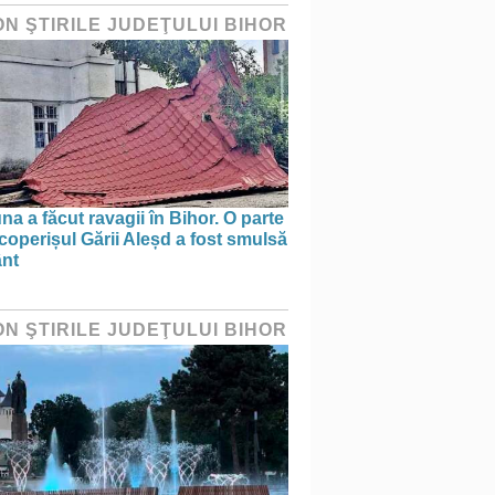
ON ŞTIRILE JUDEŢULUI BIHOR
na a făcut ravagii în Bihor. O parte
coperișul Gării Aleșd a fost smulsă
ânt
ON ŞTIRILE JUDEŢULUI BIHOR