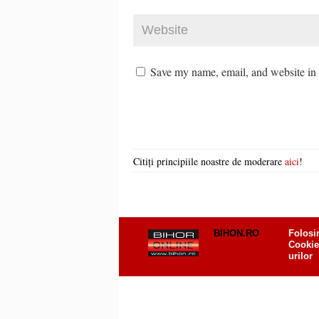
Save my name, email, and website in t
Citiți principiile noastre de moderare
aici
!
BIHON.RO
Folosi
Cookie
urilor