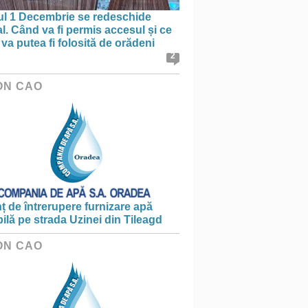
ul 1 Decembrie se redeschide
al. Când va fi permis accesul și ce
va putea fi folosită de orădeni
2
ON CAO
 de întrerupere furnizare apă
ilă pe strada Uzinei din Tileagd
ON CAO