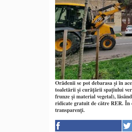
Orădenii se pot debarasa și în ac
toaletării și curățării spațiului ve
frunze și material vegetal), lăsând
ridicate gratuit de către RER. În 
transparenți.