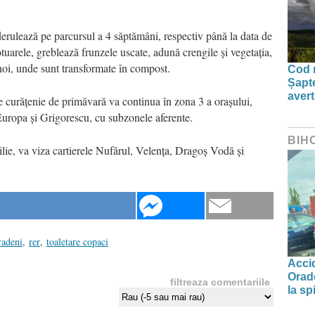
derulează pe parcursul a 4 săptămâni, respectiv până la data de
tuarele, greblează frunzele uscate, adună crengile și vegetația,
noi, unde sunt transformate în compost.
Cod r
Șapte
aver
 curățenie de primăvară va continua în zona 3 a orașului,
, Europa și Grigorescu, cu subzonele aferente.
BIH
ie, va viza cartierele Nufărul, Velența, Dragoș Vodă și
radeni
,
rer
,
toaletare copaci
Accid
Orade
filtreaza comentariile
la spi