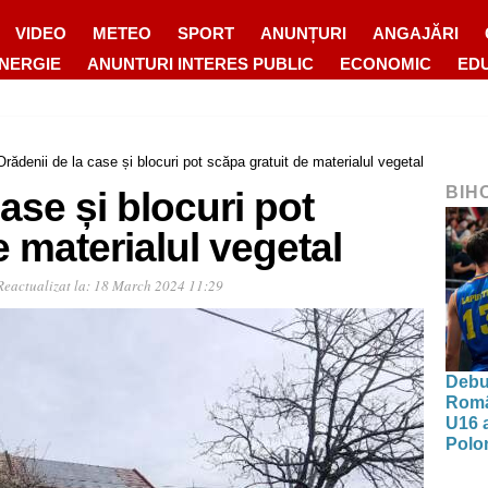
VIDEO
METEO
SPORT
ANUNȚURI
ANGAJĂRI
ENERGIE
ANUNTURI INTERES PUBLIC
ECONOMIC
ED
Orădenii de la case și blocuri pot scăpa gratuit de materialul vegetal
BIH
ase și blocuri pot
e materialul vegetal
Reactualizat la:
18 March 2024 11:29
Debut
Româ
U16 a
Polon