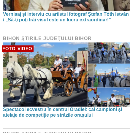
Vernisaj şi interviu cu artistul fotograf Ștefan Tóth István
/ „Să-ţi poţi trăi visul este un lucru extraordinar!”
BIHON ŞTIRILE JUDEŢULUI BIHOR
FOTO-VIDEO
Spectacol ecvestru în centrul Oradiei: cai campioni și
atelaje de competiție pe străzile orașului