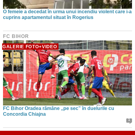
O femeie a decedat în urma unui incendiu violent care i-a
cuprins apartamentul situat în Rogerius
FC BIHOR
GALERIE FOTO+VIDEO
FC Bihor Oradea rămâne „pe sec” în duelurile cu
Concordia Chiajna
1