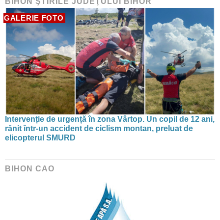
BIHON ŞTIRILE JUDEŢULUI BIHOR
GALERIE FOTO
Intervenție de urgență în zona Vârtop. Un copil de 12 ani,
rănit într-un accident de ciclism montan, preluat de
elicopterul SMURD
BIHON CAO