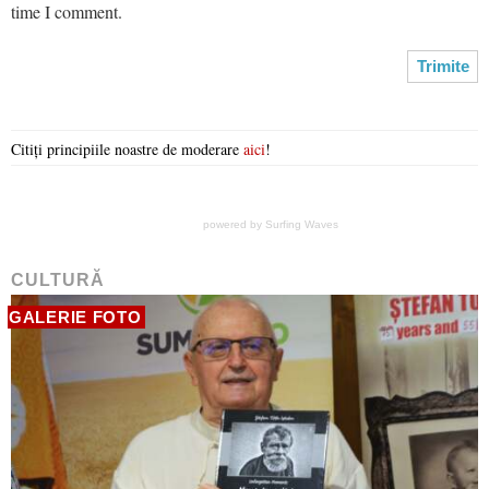
time I comment.
Citiți principiile noastre de moderare
aici
!
powered by
Surfing Waves
CULTURĂ
GALERIE FOTO