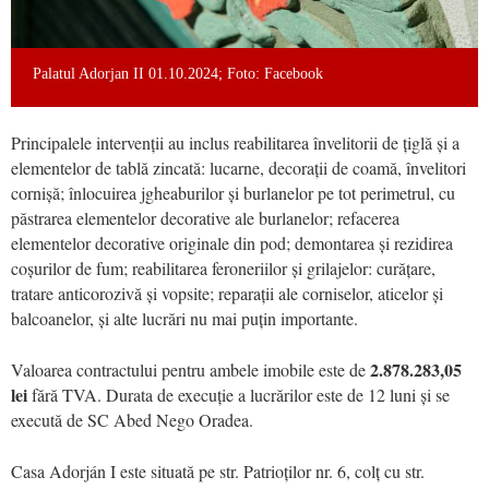
Palatul Adorjan II 01.10.2024; Foto: Facebook
Principalele intervenții au inclus reabilitarea învelitorii de țiglă și a
elementelor de tablă zincată: lucarne, decorații de coamă, învelitori
cornișă; înlocuirea jgheaburilor și burlanelor pe tot perimetrul, cu
păstrarea elementelor decorative ale burlanelor; refacerea
elementelor decorative originale din pod; demontarea și rezidirea
coșurilor de fum; reabilitarea feroneriilor și grilajelor: curățare,
tratare anticorozivă și vopsite; reparații ale corniselor, aticelor și
balcoanelor, și alte lucrări nu mai puțin importante.
2.878.283,05
Valoarea contractului pentru ambele imobile este de
lei
fără TVA. Durata de execuție a lucrărilor este de 12 luni și se
execută de SC Abed Nego Oradea.
Casa Adorján I este situată pe str. Patrioților nr. 6, colț cu str.