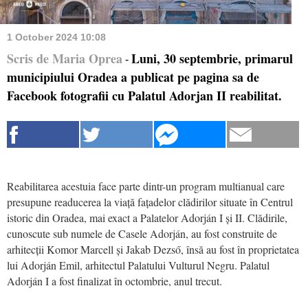
1 October 2024 10:08
Scris de Maria Oprea
Luni, 30 septembrie, primarul
-
municipiului Oradea a publicat pe pagina sa de
Facebook fotografii cu Palatul Adorjan II reabilitat.
Reabilitarea acestuia face parte dintr-un program multianual care
presupune readucerea la viață fațadelor clădirilor situate în Centrul
istoric din Oradea, mai exact a Palatelor Adorján I și II. Clădirile,
cunoscute sub numele de Casele Adorján, au fost construite de
arhitecții Komor Marcell și Jakab Dezső, însă au fost în proprietatea
lui Adorján Emil, arhitectul Palatului Vulturul Negru. Palatul
Adorján I a fost finalizat în octombrie, anul trecut.