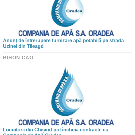
Anunț de întrerupere furnizare apă potabilă pe strada
Uzinei din Tileagd
BIHON CAO
Locuitorii din Chișirid pot încheia contracte cu