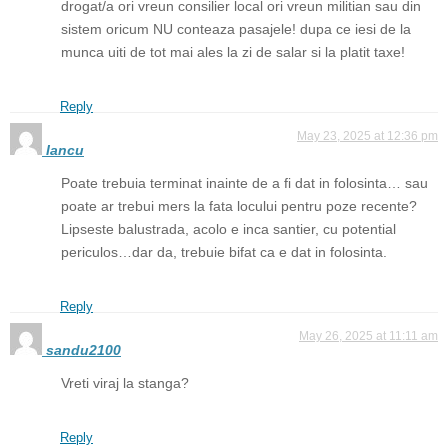
drogat/a ori vreun consilier local ori vreun militian sau din
sistem oricum NU conteaza pasajele! dupa ce iesi de la
munca uiti de tot mai ales la zi de salar si la platit taxe!
Reply
May 23, 2025 at 12:36 pm
Iancu
Poate trebuia terminat inainte de a fi dat in folosinta… sau
poate ar trebui mers la fata locului pentru poze recente?
Lipseste balustrada, acolo e inca santier, cu potential
periculos…dar da, trebuie bifat ca e dat in folosinta.
Reply
May 26, 2025 at 11:11 am
sandu2100
Vreti viraj la stanga?
Reply