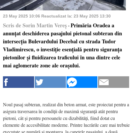
23 May 2025 10:06
Reactualizat la:
23 May 2025 13:30
Scris de Sorin Martin Vereș
Primăria Oradea a
-
anunțat deschiderea pasajului pietonal subteran din
intersecția Bulevardului Decebal cu strada Tudor
Vladimirescu, o investiție esențială pentru siguranța
pietonilor și fluidizarea traficului în una dintre cele
mai aglomerate zone ale orașului.
Noul pasaj subteran, realizat din beton armat, este proiectat pentru a
asigura traversarea în condiții de maximă siguranță atât pentru
pietoni, cât și pentru persoanele cu dizabilități, fiind dotat cu
elemente de accesibilitate moderne. Printre lucrările care mai trebuie
executate se numără și montarea, la capetele pasajului, a două