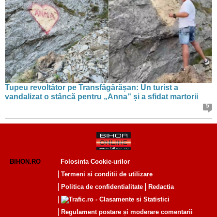
Tupeu revoltător pe Transfăgărășan: Un turist a
vandalizat o stâncă pentru „Anna” și a sfidat martorii
5
BIHON.RO
Folosinta Cookie-urilor
Termeni si conditii de utilizare
Politica de confidentialitate
Redactia
Regulament postare și moderare comentarii