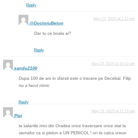
Reply
May 23, 2025 at 1:15 pm
@DoctoruBeton
Dar tu ce boala ai?
Reply
May 23, 2025 at 10:13 am
sandu2100
Dupa 100 de ani in sfarsit este o trecere pe Decebal. Filip
nu a facut nimic
Reply
May 23, 2025 at 11:33 am
Pipi
la salariile mici din Oradea orice traversare orice stat la
semafor ca si pieton e UN PERICOL ! ori te calca vreun