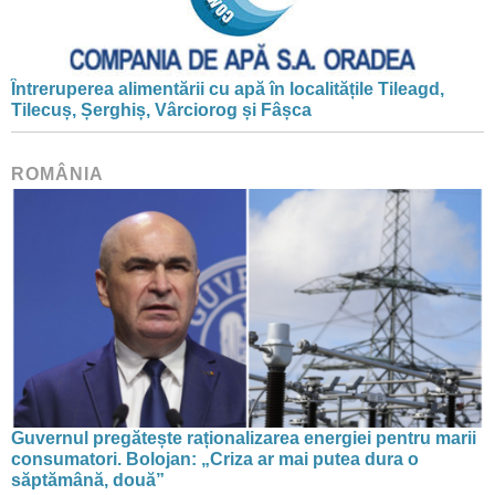
Întreruperea alimentării cu apă în localitățile Tileagd,
Tilecuș, Șerghiș, Vârciorog și Fâșca
ROMÂNIA
Guvernul pregătește raționalizarea energiei pentru marii
consumatori. Bolojan: „Criza ar mai putea dura o
săptămână, două”