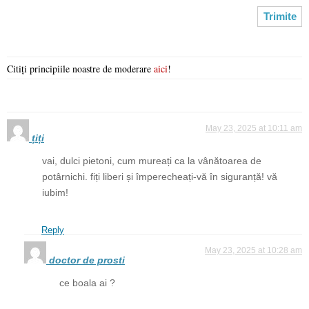
Citiți principiile noastre de moderare
aici
!
May 23, 2025 at 10:11 am
țiți
vai, dulci pietoni, cum mureați ca la vânătoarea de
potârnichi. fiți liberi și împerecheați-vă în siguranță! vă
iubim!
Reply
May 23, 2025 at 10:28 am
doctor de prosti
ce boala ai ?