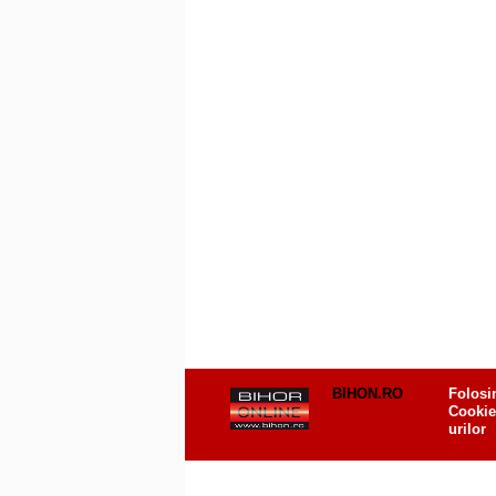
BIHON.RO
Folosi
Cookie
urilor