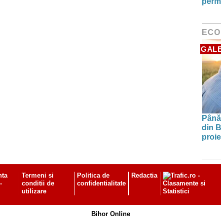
perm
ECO
GALE
Până 
din B
proie
nta
Termeni si
Politica de
Redactia
-
conditii de
confidentialitate
utilizare
Bihor Online