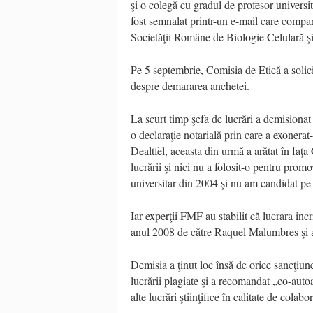
şi o colegă cu gradul de profesor universi
fost semnalat printr-un e-mail care comp
Societăţii Române de Biologie Celulară şi 
Pe 5 septembrie, Comisia de Etică a solici
despre demararea anchetei.
La scurt timp şefa de lucrări a demisionat 
o declaraţie notarială prin care a exonerat
Dealtfel, aceasta din urmă a arătat în fa
lucrării şi nici nu a folosit-o pentru pro
universitar din 2004 şi nu am candidat pe a
Iar experţii FMF au stabilit că lucrara inc
anul 2008 de către Raquel Malumbres şi a
Demisia a ţinut loc însă de orice sancţiu
lucrării plagiate şi a recomandat „co-autoa
alte lucrări ştiinţifice în calitate de colabo