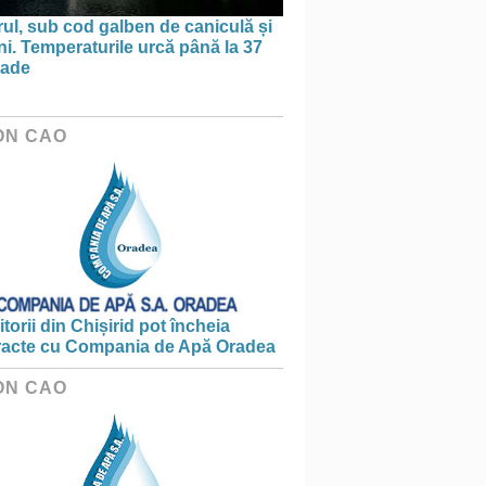
ul, sub cod galben de caniculă și
ni. Temperaturile urcă până la 37
rade
ON CAO
torii din Chișirid pot încheia
racte cu Compania de Apă Oradea
ON CAO