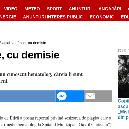
VIDEO
METEO
SPORT
ANUNȚURI
ANGAJĂRI
ENERGIE
ANUNTURI INTERES PUBLIC
ECONOMIC
ED
Plagiat la sânge, cu demisie
CUL
e, cu demisie
 un cunoscut hematolog, căreia îi sunt
eni.
Copii
ascun
„Mist
a de Etică a postat raportul privind sesizarea de plagiat care a
din p
 L. (medic hematolog la Spitalul Municipal „Gavril Curteanu”)