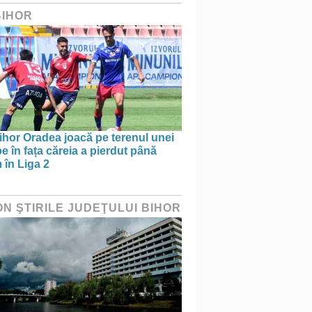
BIHOR
ihor Oradea joacă pe terenul unei
e în fața căreia a pierdut până
 în Liga 2
ON ŞTIRILE JUDEŢULUI BIHOR