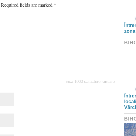
Required fields are marked
*
Între
zona
BIH
inca
1000
caractere ramase
Între
local
Vârc
BIH