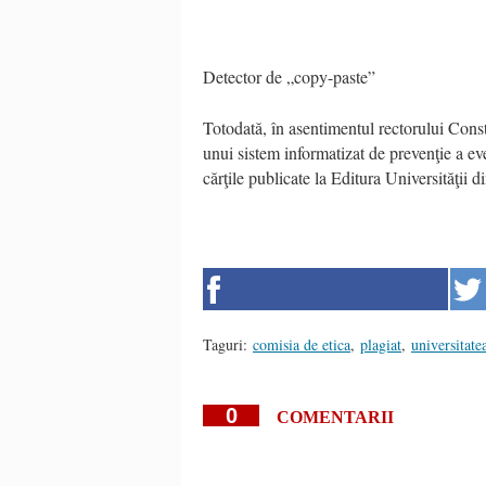
Detector de „copy-paste”
Totodată, în asentimentul rectorului Con
unui sistem informatizat de prevenţie a even
cărţile publicate la Editura Universităţii 
Taguri:
comisia de etica
,
plagiat
,
universitate
0
COMENTARII