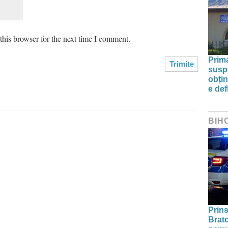
his browser for the next time I comment.
Prim
susp
obțin
e def
BIH
Prins
Bratc