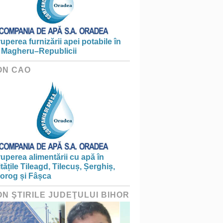
ruperea furnizării apei potabile în
 Magheru–Republicii
ON CAO
ruperea alimentării cu apă în
itățile Tileagd, Tilecuș, Șerghiș,
iorog și Fâșca
ON ŞTIRILE JUDEŢULUI BIHOR