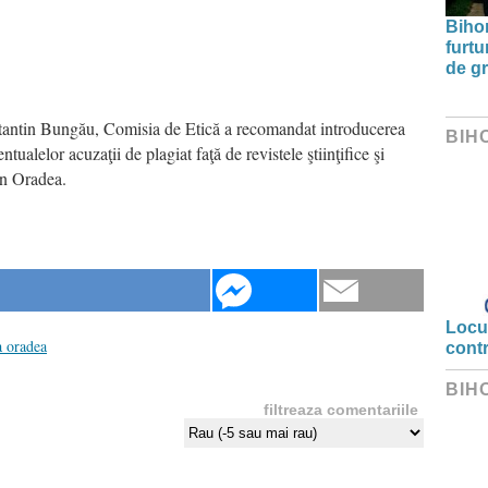
Bihor
furtu
de g
stantin Bungău, Comisia de Etică a recomandat introducerea
BIH
tualelor acuzaţii de plagiat faţă de revistele ştiinţifice şi
din Oradea.
Locui
a oradea
cont
BIH
filtreaza comentariile