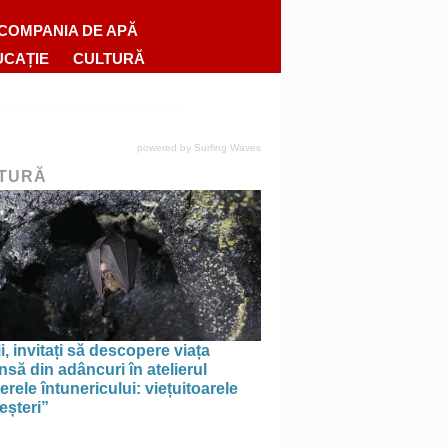
COMPANIA DE APĂ
UCAȚIE
CULTURĂ
powered by
Surfing Waves
TURĂ
i, invitați să descopere viața
să din adâncuri în atelierul
erele întunericului: viețuitoarele
eșteri”