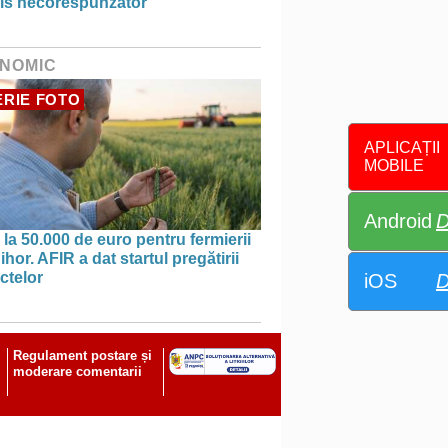
is necorespunzător
NOMIC
RIE FOTO
APLICAȚII
MOBILE
Android
D
la 50.000 de euro pentru fermierii
ihor. AFIR a dat startul pregătirii
ctelor
iOS
D
Regulament postare și
moderare comentarii