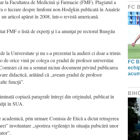
tar la Facultatea de Medicină şi Farmacie (FMF). Plagiatul a
FC 
ara o lucrare despre limfomi non-Hodgkin publicată în Analele
un articol apărut în 2008, într-o revistă americană.
tat FMF o listă de experţi şi l-a anunţat pe rectorul Bungău
de la Universitate şi nu s-a prezentat la audieri ci doar a trimis
-o de orice vină pe colega cu gradul de profesor universitar.
FC B
ţa Comisiei că nu a semnat niciun document privind publicarea
echip
acum
movare didactică, arătând că „aveam gradul de profesor
lte funcţii”.
BIH
riminată copiază paragrafe întregi din originalul, publicat în
lţii în SUA.
ne academică, prin urmare Comisia de Etică a dictat retragerea
rei” involuntare „sporirea vigilenţei în situaţia pubicării unor
rator”.