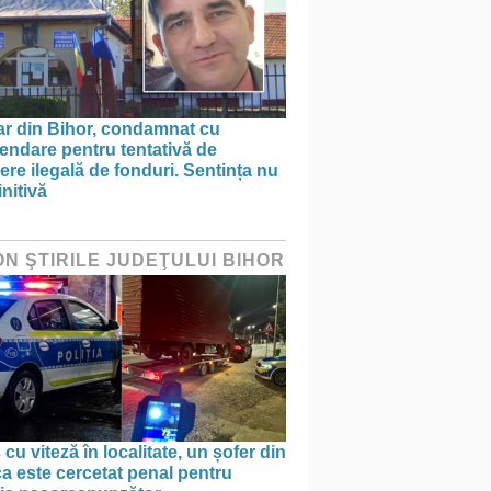
ar din Bihor, condamnat cu
endare pentru tentativă de
ere ilegală de fonduri. Sentința nu
initivă
ON ŞTIRILE JUDEŢULUI BIHOR
 cu viteză în localitate, un șofer din
a este cercetat penal pentru