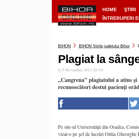
HOME
ŞTIRI
ÎNTRERUPERI 
BIHON
BIHON Ştirile judeţului Bihor
Plagiat la sâng
la 5 November 2013 20:54
„Cangrena” plagiatului a atins şi
recunoscători destui pacienţi orăd
Pe site-ul Universităţii din Oradea, Comisi
vizat-o pe şef de lucrări Otilia Gheorghe