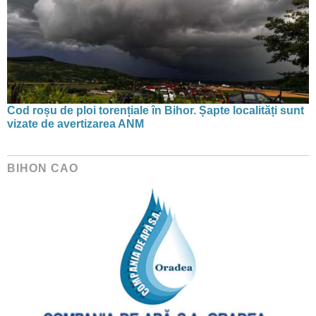
Cod roșu de ploi torențiale în Bihor. Șapte localități sunt
vizate de avertizarea ANM
BIHON CAO