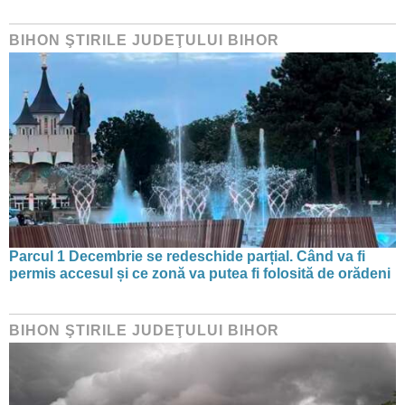
BIHON ŞTIRILE JUDEŢULUI BIHOR
Parcul 1 Decembrie se redeschide parțial. Când va fi
permis accesul și ce zonă va putea fi folosită de orădeni
BIHON ŞTIRILE JUDEŢULUI BIHOR