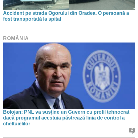
Accident pe strada Ogorului din Oradea. O persoană a
fost transportată la spital
ROMÂNIA
Bolojan: PNL va susține un Guvern cu profil tehnocrat
dacă programul acestuia păstrează linia de control a
cheltuielilor
2