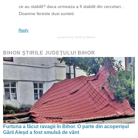
ce au stabilit? daca urmeaza a fi stabilit din cercetari…
Doamne fereste dusi sunteti.
Reply
powered by
Surfing Waves
BIHON ŞTIRILE JUDEŢULUI BIHOR
Furtuna a făcut ravagii în Bihor. O parte din acoperișul
Gării Aleșd a fost smulsă de vânt