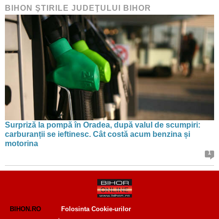
BIHON ŞTIRILE JUDEŢULUI BIHOR
Surpriză la pompă în Oradea, după valul de scumpiri:
carburanții se ieftinesc. Cât costă acum benzina și
motorina
1
BIHON.RO
Folosinta Cookie-urilor