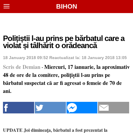
BIHON
Polițiștii l-au prins pe bărbatul care a
violat și tâlhărit o orădeancă
18 January 2018 09:52
Reactualizat la:
18 January 2018 13:05
Scris de Demian
Miercuri, 17 ianuarie, la aproximativ
-
48 de ore de la comitere, polițiștii l-au prins pe
bărbatul suspectat că ar fi agresat o femeie de 70 de
ani.
UPDATE Joi dimineața, bărbatul a fost prezentat la