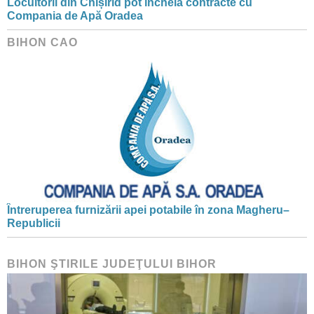
Locuitorii din Chișirid pot încheia contracte cu
Compania de Apă Oradea
BIHON CAO
Întreruperea furnizării apei potabile în zona Magheru–
Republicii
BIHON ŞTIRILE JUDEŢULUI BIHOR