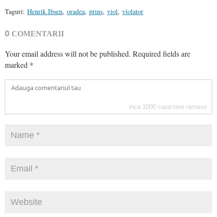
Taguri:
Henrik Ibsen
,
oradea
,
prins
,
viol
,
violator
0
COMENTARII
Your email address will not be published.
Required fields are
marked
*
inca
1000
caractere ramase