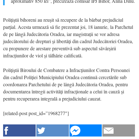
aproximativ 850 lei”, precizează comisar IPJ Bihor, Alina Dinu.
Polițiștii bihoreni au reușit să recupere de la bărbat prejudiciul
parțial. Acesta urmează să fie prezentat joi, 18 ianurie, la Parchetul
de pe lângă Judecătoria Oradea, iar magistrații se vor adresa
judecătorului de drepturi și libertăți din cadrul Judecătoriei Oradea,
cu propunere de arestare preventivă sub aspectul săvârșirii
infracțiunilor de viol și tâlhărie calificată.
Polițiștii Biroului de Combatere a Infracțiunilor Contra Persoanei
din cadrul Poliției Municipiului Oradea continuă cercetările sub
coordonarea Parchetului de pe lângă Judecătoria Oradea, pentru
documentarea întregii activități infracționale a celui în cauză și
pentru recuperarea integrală a prejudiciului cauzat.
[related-post post_id=”1968277″]