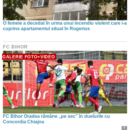
O femeie a decedat în urma unui incendiu violent care i-a
cuprins apartamentul situat în Rogerius
FC BIHOR
GALERIE FOTO+VIDEO
FC Bihor Oradea rămâne „pe sec” în duelurile cu
Concordia Chiajna
1