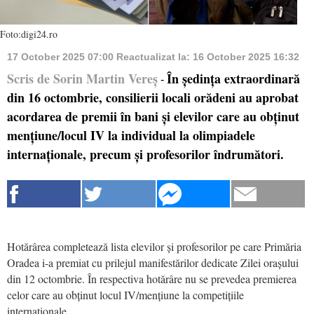
Foto:digi24.ro
17 October 2025 07:00
Reactualizat la:
16 October 2025 16:32
Scris de Sorin Martin Vereș
În ședința extraordinară
-
din 16 octombrie, consilierii locali orădeni au aprobat
acordarea de premii în bani și elevilor care au obținut
mențiune/locul IV la individual la olimpiadele
internaționale, precum și profesorilor îndrumători.
Hotărârea completează lista elevilor și profesorilor pe care Primăria
Oradea i-a premiat cu prilejul manifestărilor dedicate Zilei orașului
din 12 octombrie. În respectiva hotărâre nu se prevedea premierea
celor care au obținut locul IV/mențiune la competițiile
internaționale.