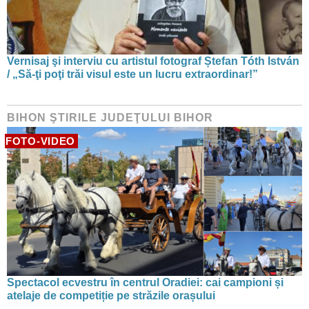
Vernisaj şi interviu cu artistul fotograf Ștefan Tóth István
/ „Să-ţi poţi trăi visul este un lucru extraordinar!”
BIHON ŞTIRILE JUDEŢULUI BIHOR
FOTO-VIDEO
Spectacol ecvestru în centrul Oradiei: cai campioni și
atelaje de competiție pe străzile orașului