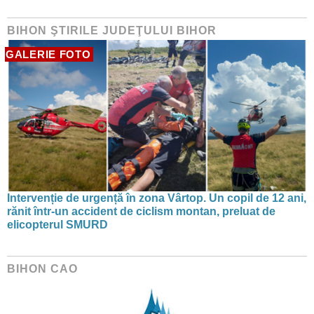
BIHON ŞTIRILE JUDEŢULUI BIHOR
GALERIE FOTO
Intervenție de urgență în zona Vârtop. Un copil de 12 ani,
rănit într-un accident de ciclism montan, preluat de
elicopterul SMURD
BIHON CAO