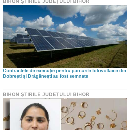
BIHON ŞTIRILE JUDEŢULUI BIHOR
Contractele de execuție pentru parcurile fotovoltaice din
Dobrești și Drăgănești au fost semnate
BIHON ŞTIRILE JUDEŢULUI BIHOR