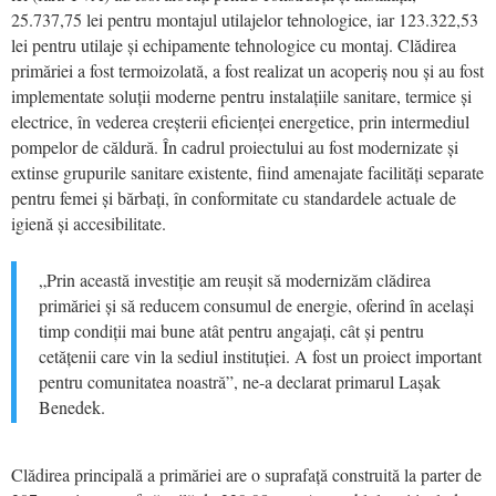
25.737,75 lei pentru montajul utilajelor tehnologice, iar 123.322,53
lei pentru utilaje și echipamente tehnologice cu montaj. Clădirea
primăriei a fost termoizolată, a fost realizat un acoperiș nou și au fost
implementate soluții moderne pentru instalațiile sanitare, termice și
electrice, în vederea creșterii eficienței energetice, prin intermediul
pompelor de căldură. În cadrul proiectului au fost modernizate și
extinse grupurile sanitare existente, fiind amenajate facilități separate
pentru femei și bărbați, în conformitate cu standardele actuale de
igienă și accesibilitate.
„Prin această investiție am reușit să modernizăm clădirea
primăriei și să reducem consumul de energie, oferind în același
timp condiții mai bune atât pentru angajați, cât și pentru
cetățenii care vin la sediul instituției. A fost un proiect important
pentru comunitatea noastră”, ne-a declarat primarul Lașak
Benedek.
Clădirea principală a primăriei are o suprafață construită la parter de