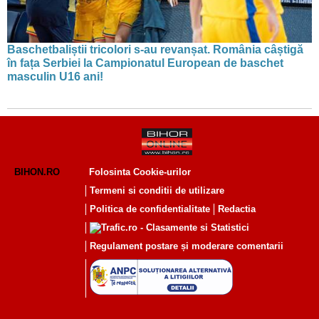
Baschetbaliștii tricolori s-au revanșat. România câștigă
în fața Serbiei la Campionatul European de baschet
masculin U16 ani!
BIHON.RO
Folosinta Cookie-urilor
Termeni si conditii de utilizare
Politica de confidentialitate
Redactia
Regulament postare și moderare comentarii