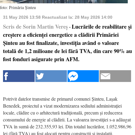
foto: Primăria Șinteu
31 May 2026 13:58
Reactualizat la:
28 May 2026 14:00
Scris de Sorin Martin Vereș
Lucrările de reabilitare și
-
creștere a eficienței energetice a clădirii Primăriei
Șinteu au fost finalizate, investiția având o valoare
totală de 1,2 milioane de lei fără TVA, din care 90% au
fost fonduri asigurate prin AFM.
Potrivit datelor transmise de primarul comunei Șinteu, Lașak
Benedek, proiectul a vizat modernizarea sediului administrației
locale, clădire cu o arhitectură tradițională, precum și reducerea
consumului de energie al clădirii. La valoarea investiției s-a adăugat
TVA în sumă de 232.355,93 lei. Din totalul lucrărilor, 1.052.986,96
lei (fără TVA) au fost alocați pentru construcții și instalații,