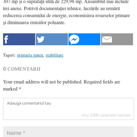
307 mp și o suprafață utilă de 229,98 mp. Ansamblul mai include
trei anexe. Potrivit documentației tehnice, lucrările au urmărit
reducerea consumului de energie, economisirea resurselor primare
și diminuarea emisiilor poluante.
Taguri:
primaria sinteu
,
reabilitare
0
COMENTARII
Your email address will not be published.
Required fields are
marked
*
inca
1000
caractere ramase