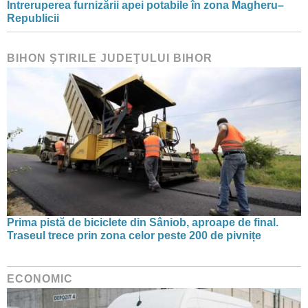
Întreruperea furnizării apei potabile în zona Magheru–
Republicii
BIHON ŞTIRILE JUDEŢULUI BIHOR
Prima pistă de biciclete din Sâniob, aproape de final.
Traseul trece prin zona celor peste 200 de pivnițe
ECONOMIC