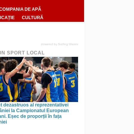
COMPANIA DE APĂ
UCAȚIE
CULTURĂ
powered by
Surfing Waves
ON SPORT LOCAL
 dezastruos al reprezentativei
niei la Campionatul European
ni. Eșec de proporții în fața
iei