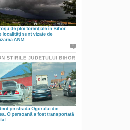
oșu de ploi torențiale în Bihor.
 localități sunt vizate de
tizarea ANM
1
ON ŞTIRILE JUDEŢULUI BIHOR
ent pe strada Ogorului din
a. O persoană a fost transportată
tal