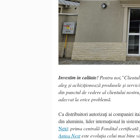
Investim in calitate!
Pentru noi,”Clientul 
aleg și achiziționează produsele și servic
din punctul de vedere al clientului nostru
adecvat la orice problemã.
Ca distribuitori autorizaţi ai companiei it
din aluminiu, lider internațional în siste
Next
:
prima centrală Fondital certificat
Antea Next
este evoluția celui mai bine 