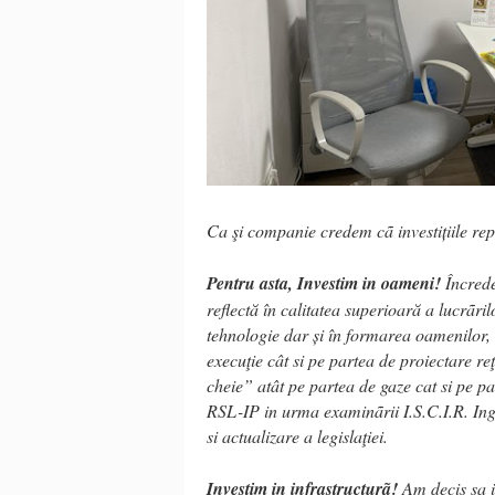
Ca şi companie credem cã investițiile rep
Pentru asta, Investim in oameni!
Încrede
reflectă în calitatea superioară a lucrãri
tehnologie dar și în formarea oamenilor, 
execuţie cât si pe partea de proiectare reţe
cheie” atât pe partea de gaze cat si pe pa
RSL-IP in urma examinãrii I.S.C.I.R. Ingin
si actualizare a legislaţiei.
Investim in infrastructurã!
Am decis sa i