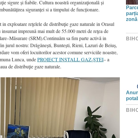
ie sigure și fiabile. Cultura noastră organizaţionalã și
Parc
 îmbunătățirea siguranței si a timpului de funcționare.
parți
zonă 
at in exploatare reţelele de distribuţie gaze naturale in Orasul
u insumat impreunã mai mult de 55.000 metri de reţea de
Reglare–Mãsurare (SRM).Continuãm sa fim parte activã in
BIH
din jurul nostru: Drăgănești, Buntești, Rieni, Lazuri de Beiuș,
dare vom oferi locuitorilor acestor comune serviciile noastre,
 Comuna Lunca, unde
PROIECT INSTALL GAZ-ȘTEI
– a
aua de distribuţie gaze naturale.
Anunț
potab
BIH