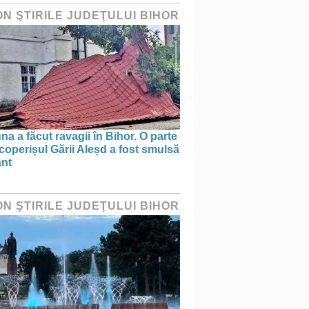
ON ŞTIRILE JUDEŢULUI BIHOR
na a făcut ravagii în Bihor. O parte
coperișul Gării Aleșd a fost smulsă
ânt
ON ŞTIRILE JUDEŢULUI BIHOR