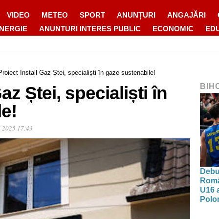
VIDEO
METEO
SPORT
ANUNȚURI
ANGAJĂRI
ENERGIE
ANUNTURI INTERES PUBLIC
ECONOMIC
ED
Proiect Install Gaz Ștei, specialiști în gaze sustenabile!
BIH
az Ștei, specialiști în
e!
l 2025 17:43
Debut
Româ
U16 a
Polon