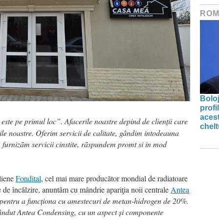
ROM
Bolo
profi
acest
este pe primul loc”. Afacerile noastre depind de clienții care
chelt
iile noastre. Oferim servicii de calitate, gândim intodeauna
, furnizãm servicii cinstite, rãspundem promt si in mod
aliene
Fondital
, cel mai mare producător mondial de radiatoare
me de încălzire, anuntãm cu mândrie apariţia noii centrale
Antea
ă pentru a funcționa cu amestecuri de metan-hidrogen de 20%.
vândut Antea Condensing, cu un aspect și componente