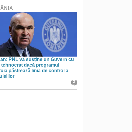
ÂNIA
jan: PNL va susține un Guvern cu
l tehnocrat dacă programul
uia păstrează linia de control a
uielilor
2