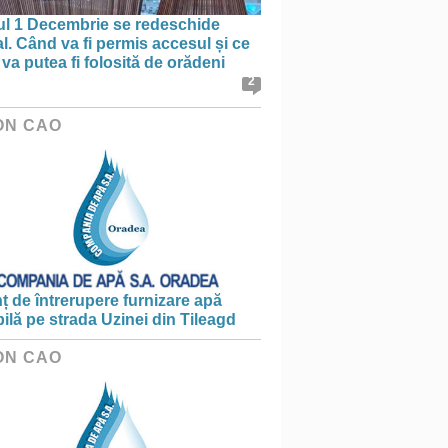
ul 1 Decembrie se redeschide
al. Când va fi permis accesul și ce
va putea fi folosită de orădeni
2
ON CAO
 de întrerupere furnizare apă
ilă pe strada Uzinei din Tileagd
ON CAO