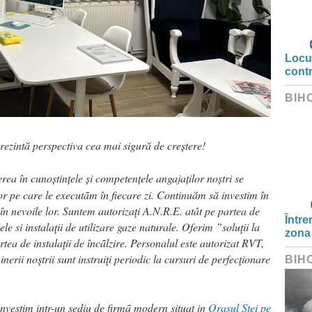
Locui
cont
BIH
rezintă perspectiva cea mai sigură de creștere!
rea în cunoștințele și competențele angajaților noștri se
lor pe care le executãm în fiecare zi. Continuăm să investim în
în nevoile lor. Suntem autorizaţi A.N.R.E. atât pe partea de
Între
le si instalaţii de utilizare gaze naturale. Oferim ”soluţii la
zona
rtea de instalaţii de încãlzire. Personalul este autorizat RVT,
erii noştrii sunt instruiţi periodic la cursuri de perfecţionare
BIH
nvestim intr-un sediu de firmã modern situat in
Orasul Ștei pe