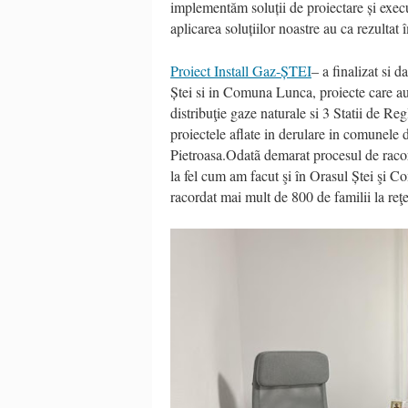
implementăm soluții de proiectare și execuţ
aplicarea soluțiilor noastre au ca rezultat
Proiect Install Gaz-ȘTEI
– a finalizat si d
Ștei si in Comuna Lunca, proiecte care a
distribuţie gaze naturale si 3 Statii de 
proiectele aflate in derulare in comunele 
Pietroasa.Odatã demarat procesul de racor
la fel cum am facut şi în Orasul Ștei şi
racordat mai mult de 800 de familii la reţe