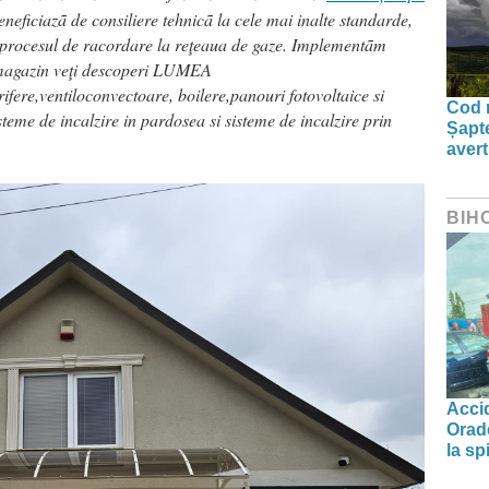
 beneficiazã de consiliere tehnicã la cele mai inalte standarde,
n procesul de racordare la reţeaua de gaze. Implementãm
 magazin veţi descoperi LUMEA
re,ventiloconvectoare, boilere,panouri fotovoltaice si
Cod r
teme de incalzire in pardosea si sisteme de incalzire prin
Șapte
aver
BIH
Accid
Orade
la spi