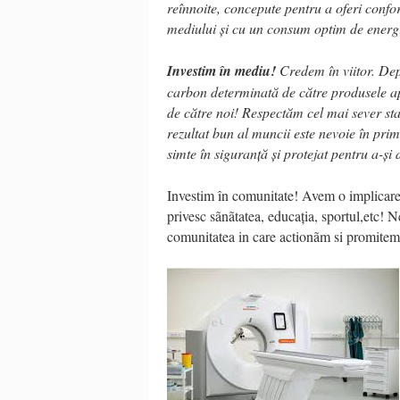
reînnoite, concepute pentru a oferi conf
mediului și cu un consum optim de energ
Investim în mediu!
Credem în viitor. De
carbon determinată de către produsele ap
de către noi! Respectăm cel mai sever st
rezultat bun al muncii este nevoie în pri
simte în siguranță și protejat pentru a-și 
Investim în comunitate! Avem o implicare a
privesc sãnãtatea, educația, sportul,etc! Ne
comunitatea in care actionãm si promitem