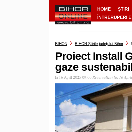
HOME
ŞTIRI
ÎNTRERUPERI 
BIHON
BIHON Ştirile judeţului Bihor
Proiect Install G
gaze sustenabil
la 16 April 2025 09:00
Reactualizat la:
16 Apri