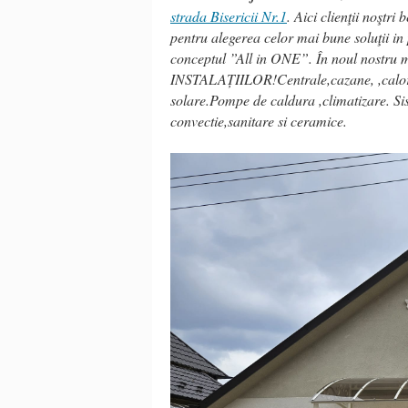
strada Bisericii Nr.1
. Aici clienţii noştri
pentru alegerea celor mai bune soluţii i
conceptul ”All in ONE”. În noul nostru
INSTALAȚIILOR!Centrale,cazane, ,calorife
solare.Pompe de caldura ,climatizare. Sis
convectie,sanitare si ceramice.