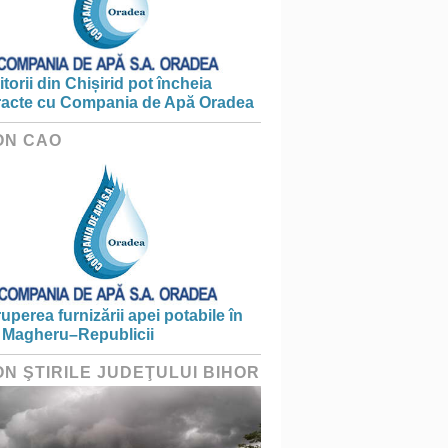
torii din Chișirid pot încheia
racte cu Compania de Apă Oradea
ON CAO
ruperea furnizării apei potabile în
 Magheru–Republicii
ON ŞTIRILE JUDEŢULUI BIHOR